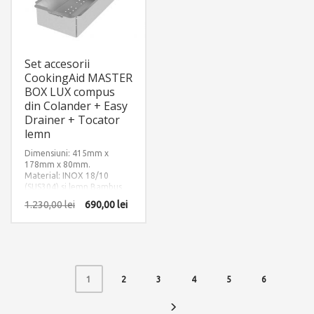
Set accesorii
CookingAid MASTER
BOX LUX compus
din Colander + Easy
Drainer + Tocator
lemn
Dimensiuni: 415mm x
178mm x 80mm.
Material: INOX 18/10
(SUS304) si lemn Bambus
1.230,00
lei
690,00
lei
2
3
4
5
6
1