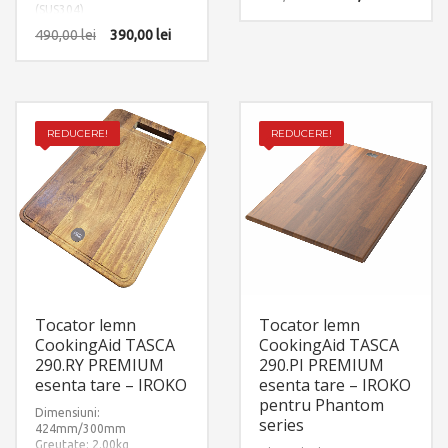
(SUS304)
490,00
lei
390,00
lei
REDUCERE!
REDUCERE!
Tocator lemn
Tocator lemn
CookingAid TASCA
CookingAid TASCA
290.RY PREMIUM
290.PI PREMIUM
esenta tare – IROKO
esenta tare – IROKO
pentru Phantom
Dimensiuni:
series
424mm/300mm
Greutate: 2.00kg