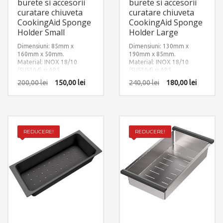
burete si accesorii
burete si accesorii
curatare chiuveta
curatare chiuveta
CookingAid Sponge
CookingAid Sponge
Holder Small
Holder Large
Dimensiuni: 85mm x
Dimensiuni: 130mm x
160mm x 50mm.
190mm x 85mm.
Material: INOX 18/10
Material: INOX 18/10
(SUS304) si ABS
(SUS304) si ABS
200,00
lei
150,00
lei
240,00
lei
180,00
lei
REDUCERE!
REDUCERE!