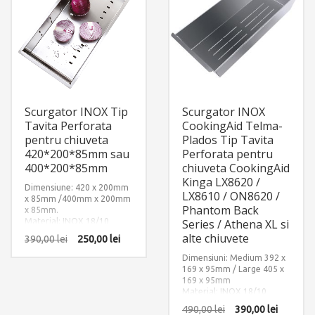
Scurgator INOX Tip
Scurgator INOX
Tavita Perforata
CookingAid Telma-
pentru chiuveta
Plados Tip Tavita
420*200*85mm sau
Perforata pentru
400*200*85mm
chiuveta CookingAid
Kinga LX8620 /
Dimensiune: 420 x 200mm
LX8610 / ON8620 /
x 85mm /400mm x 200mm
Phantom Back
x 85mm.
Material: INOX 18/10
Series / Athena XL si
(SUS304)
alte chiuvete
390,00
lei
250,00
lei
Dimensiuni: Medium 392 x
169 x 95mm / Large 405 x
169 x 95mm
Material: INOX 18/10
(SUS304)
490,00
lei
390,00
lei