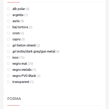
alb polar
(6)
argintiu
(1)
auriu
(9)
bej tortora
(2)
crom
(2)
cupru
(3)
gri beton ciment
(2)
gri inchis/dark grey/gun metal
(4)
inox
(15)
negru mat
(20)
negru metalic
(1)
negru PVD Black
(2)
transparent
(1)
FORMA