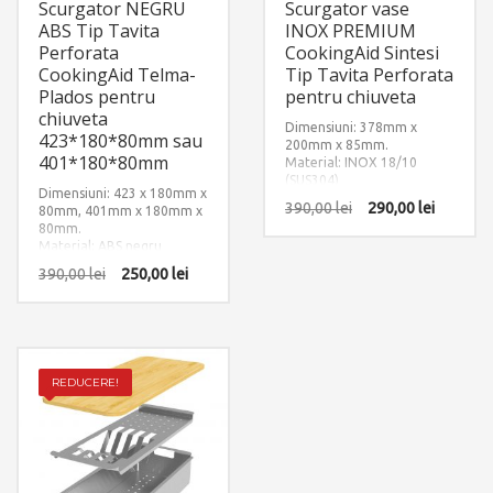
Scurgator NEGRU
Scurgator vase
ABS Tip Tavita
INOX PREMIUM
Perforata
CookingAid Sintesi
CookingAid Telma-
Tip Tavita Perforata
Plados pentru
pentru chiuveta
chiuveta
Dimensiuni: 378mm x
423*180*80mm sau
200mm x 85mm.
401*180*80mm
Material: INOX 18/10
(SUS304)
Dimensiuni: 423 x 180mm x
390,00
lei
290,00
lei
80mm, 401mm x 180mm x
80mm.
Material: ABS negru
390,00
lei
250,00
lei
REDUCERE!