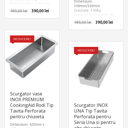
Dimensiuni:
Material: lemn esenta de
398mm/300mm
Iroko
490,00
lei
390,00
lei
Greutate: 2.00kg
Material: lemn esenta de
Iroko
490,00
lei
390,00
lei
REDUCERE!
REDUCERE!
Scurgator vase
INOX PREMIUM
CookingAid Rodi Tip
Scurgator INOX
Tavita Perforata
UNA Tip Tavita
pentru chiuveta
Perforata pentru
Seria Una si pentru
Dimensiuni: 420mm x
alte chiuvete