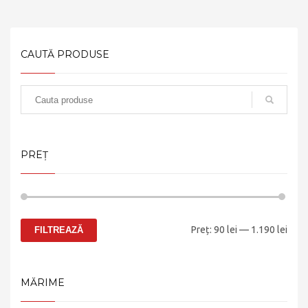
CAUTĂ PRODUSE
PREȚ
Preț
Preț
Preț:
90 lei
—
1.190 lei
FILTREAZĂ
minim
maxi
MĂRIME