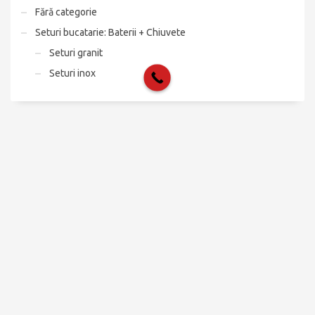
Fără categorie
Seturi bucatarie: Baterii + Chiuvete
Seturi granit
Seturi inox
Produse
Chiuvete bucatarie
Chiuvete inox
Chiuvete granit
Baterii bucatarie
Baterii inox/cromate
Baterii granit
Seturi bucatarie: Baterii + Chiuvete