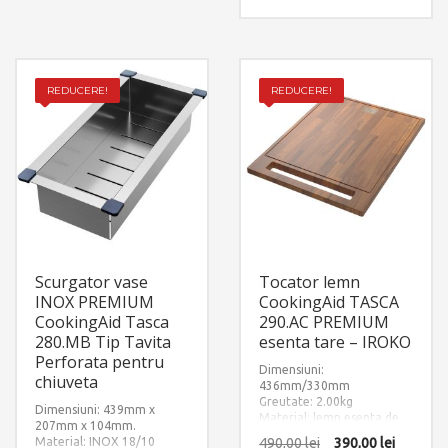
REDUCERE!
REDUCERE!
Scurgator vase
Tocator lemn
INOX PREMIUM
CookingAid TASCA
CookingAid Tasca
290.AC PREMIUM
280.MB Tip Tavita
esenta tare – IROKO
Perforata pentru
Dimensiuni:
chiuveta
436mm/330mm
Greutate: 2.00kg
Dimensiuni: 439mm x
Material: lemn esenta de
207mm x 104mm.
Iroko
Material: INOX 18/10
490,00
lei
390,00
lei