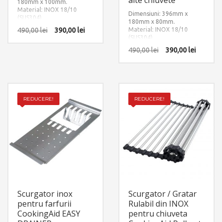
180mm x 100mm.
Material: INOX 18/10
Dimensiuni: 396mm x
(SUS304)
180mm x 80mm.
490,00
lei
390,00
lei
Material: INOX 18/10
(SUS304)
490,00
lei
390,00
lei
REDUCERE!
REDUCERE!
Scurgator inox
Scurgator / Gratar
pentru farfurii
Rulabil din INOX
CookingAid EASY
pentru chiuveta