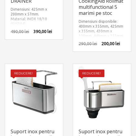
DRAINER
CookingAid Rollmat
multifunctional 5
Dimensiuni: 425mm x
marimi pe stoc
200mm x 57mm.
Material: INOX 18/10
Dimensiuni disponibile:
(SUS304)
400mm x 355mm, 425mm
490,00
lei
390,00
lei
x 355mm, 430mm x
320mm, 440mm x 355mm,
500mm x 355mm
290,00
lei
200,00
lei
Material: INOX + Silicon
negru aderent
REDUCERE!
REDUCERE!
Suport inox pentru
Suport inox pentru