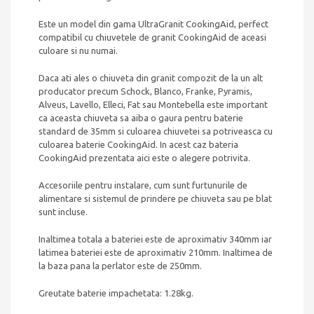
Este un model din gama UltraGranit CookingAid, perfect
compatibil cu chiuvetele de granit CookingAid de aceasi
culoare si nu numai.
Daca ati ales o chiuveta din granit compozit de la un alt
producator precum Schock, Blanco, Franke, Pyramis,
Alveus, Lavello, Elleci, Fat sau Montebella este important
ca aceasta chiuveta sa aiba o gaura pentru baterie
standard de 35mm si culoarea chiuvetei sa potriveasca cu
culoarea baterie CookingAid. In acest caz bateria
CookingAid prezentata aici este o alegere potrivita.
Accesoriile pentru instalare, cum sunt furtunurile de
alimentare si sistemul de prindere pe chiuveta sau pe blat
sunt incluse.
Inaltimea totala a bateriei este de aproximativ 340mm iar
latimea bateriei este de aproximativ 210mm. Inaltimea de
la baza pana la perlator este de 250mm.
Greutate baterie impachetata: 1.28kg.