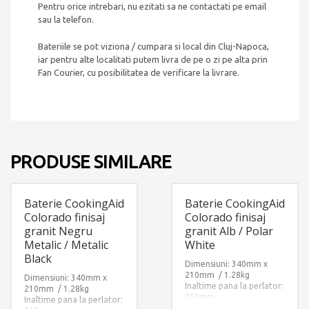
Pentru orice intrebari, nu ezitati sa ne contactati pe email
sau la telefon.
Bateriile se pot viziona / cumpara si local din Cluj-Napoca,
iar pentru alte localitati putem livra de pe o zi pe alta prin
Fan Courier, cu posibilitatea de verificare la livrare.
PRODUSE SIMILARE
Baterie CookingAid
Baterie CookingAid
Colorado finisaj
Colorado finisaj
granit Negru
granit Alb / Polar
Metalic / Metalic
White
Black
Dimensiuni: 340mm x
210mm / 1.28kg
Dimensiuni: 340mm x
Inaltime pana la perlator:
210mm / 1.28kg
250mm.
Inaltime pana la perlator:
Finisaj: Ultra Granit ALB