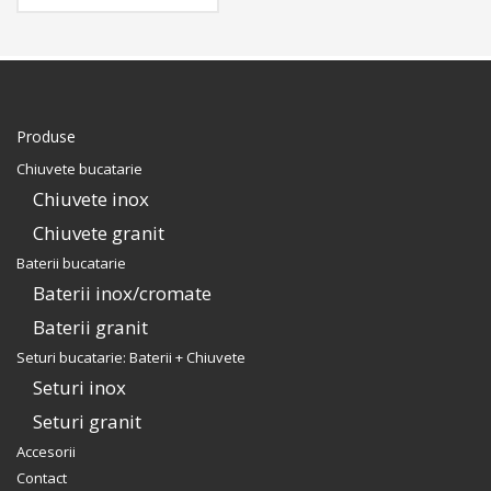
detergent + gratar rulabil
inox + scurgator tavita
inox perforat. Include:
pachet complet accesorii
montaj.
Produse
Chiuvete bucatarie
Chiuvete inox
Chiuvete granit
Baterii bucatarie
Baterii inox/cromate
Baterii granit
Seturi bucatarie: Baterii + Chiuvete
Seturi inox
Seturi granit
Accesorii
Contact