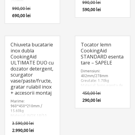
250mm.
990,00
lei
POLAR – POLAR WHITE
Finisaj: Ultra Granit
990,00
lei
Accesorii instalare
590,00
lei
NEGRU METALIC – BLACK
incluse: 2 x furtun
METAL QUARTZ
690,00
lei
alimentare apa
Accesorii instalare
calda/rece si 1 x sistem
incluse: 2 x furtun
fixare pe chiuveta sau pe
alimentare apa
blat.
calda/rece si 1 x sistem
fixare pe chiuveta sau pe
Chiuveta bucatarie
Tocator lemn
blat.
inox dubla
CookingAid
CookingAid
STANDARD esenta
ULTIMATE DUO cu
tare – SAPELE
dozator detergent,
Dimensiuni:
scurgator
402mm/278mm
vase/paste/fructe,
Greutate: 1.70kg
gratar rulabil inox
Material: lemn esenta de
Sapele
+ accesorii montaj
450,00
lei
290,00
lei
Marime:
960*450*210mm /
15.60kg
Material: INOX 18/10
(SUS304)
3.590,00
lei
Componente: Chiuveta
Ultimate Duo cu 3
2.990,00
lei
accesorii: dozator