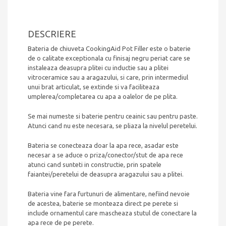
DESCRIERE
Bateria de chiuveta CookingAid Pot Filler este o baterie
de o calitate exceptionala cu finisaj negru periat care se
instaleaza deasupra plitei cu inductie sau a plitei
vitroceramice sau a aragazului, si care, prin intermediul
unui brat articulat, se extinde si va faciliteaza
umplerea/completarea cu apa a oalelor de pe plita.
Se mai numeste si baterie pentru ceainic sau pentru paste.
Atunci cand nu este necesara, se pliaza la nivelul peretelui.
Bateria se conecteaza doar la apa rece, asadar este
necesar a se aduce o priza/conector/stut de apa rece
atunci cand sunteti in constructie, prin spatele
faiantei/peretelui de deasupra aragazului sau a plitei.
Bateria vine fara furtunuri de alimentare, nefiind nevoie
de acestea, baterie se monteaza direct pe perete si
include ornamentul care mascheaza stutul de conectare la
apa rece de pe perete.