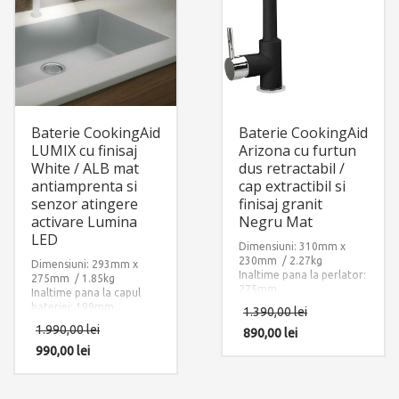
Baterie CookingAid
Baterie CookingAid
LUMIX cu finisaj
Arizona cu furtun
White / ALB mat
dus retractabil /
antiamprenta si
cap extractibil si
senzor atingere
finisaj granit
activare Lumina
Negru Mat
LED
Dimensiuni: 310mm x
230mm / 2.27kg
Dimensiuni: 293mm x
Inaltime pana la perlator:
275mm / 1.85kg
275mm.
Inaltime pana la capul
Lungime maxima
bateriei: 199mm.
1.390,00
lei
extindere furtun dus de la
Accesorii instalare
1.990,00
lei
varful bateriei: 600mm.
890,00
lei
incluse: 2 x furtun
Finisaj: Ultra Granit
alimentare apa
990,00
lei
NEGRU MAT
calda/rece, 1 x sistem
Accesorii instalare
fixare pe chiuveta sau pe
incluse: 2 x furtun
blat, adaptor priza.