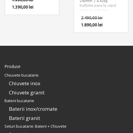
1.990,00
lei
240mm / 4.42kg
incluse: 3 x furtun
Inaltime pana la capul
alimentare apa
1.390,00
lei
bateriei: 306mm.
calda/rece/filtru apa si 1
Accesorii instalare
x sistem fixare pe
2.490,00
lei
incluse: 2 x furtun
chiuveta sau pe blat.
alimentare apa
1.890,00
lei
calda/rece si 1 x sistem
fixare pe chiuveta sau pe
blat.
Produse
Chiuvete bucatarie
Chiuvete inox
Chiuvete granit
Baterii bucatarie
Baterii inox/cromate
Baterii granit
Seturi bucatarie: Baterii + Chiuvete