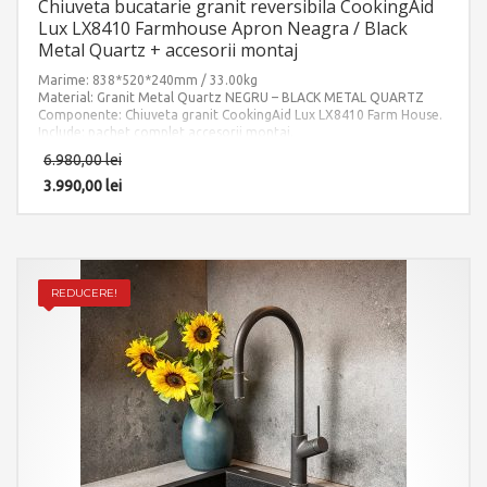
Chiuveta bucatarie granit reversibila CookingAid
Lux LX8410 Farmhouse Apron Neagra / Black
Metal Quartz + accesorii montaj
Marime: 838*520*240mm / 33.00kg
Material: Granit Metal Quartz NEGRU – BLACK METAL QUARTZ
Componente: Chiuveta granit CookingAid Lux LX8410 Farm House.
Include: pachet complet accesorii montaj.
6.980,00
lei
3.990,00
lei
REDUCERE!