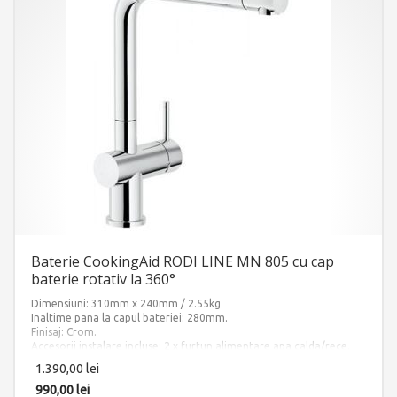
Baterie CookingAid RODI LINE MN 805 cu cap
baterie rotativ la 360°
Dimensiuni: 310mm x 240mm / 2.55kg
Inaltime pana la capul bateriei: 280mm.
Finisaj: Crom.
Accesorii instalare incluse: 2 x furtun alimentare apa calda/rece.
1.390,00
lei
990,00
lei