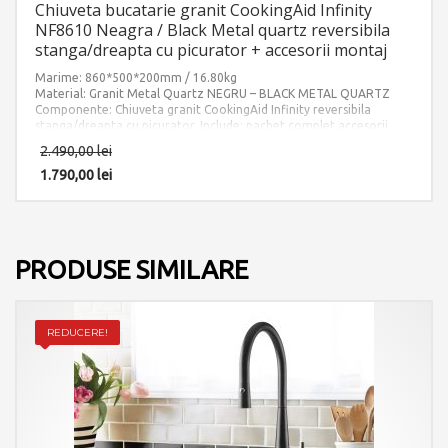
Chiuveta bucatarie granit CookingAid Infinity
NF8610 Neagra / Black Metal quartz reversibila
stanga/dreapta cu picurator + accesorii montaj
Marime: 860*500*200mm / 16.80kg
Material: Granit Metal Quartz NEGRU – BLACK METAL QUARTZ
Componente: Chiuveta granit CookingAid Infinity reversibila
stanga/dreapta cu picurator. Include: pachet complet accesorii
montaj.
2.490,00
lei
1.790,00
lei
PRODUSE SIMILARE
REDUCERE!