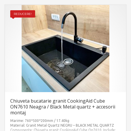
REDUCERE!
Chiuveta bucatarie granit CookingAid Cube
ON7610 Neagra / Black Metal quartz + accesorii
montaj
Marime: 760*500*200mm / 17.40kg
Material: Granit Metal Quartz NEGRU – BLACK METAL QUARTZ
Componente: Chiuveta granit CookingAid Cube On7610. Include: