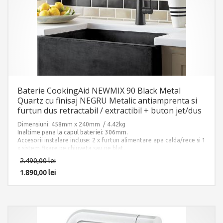
Baterie CookingAid NEWMIX 90 Black Metal
Quartz cu finisaj NEGRU Metalic antiamprenta si
furtun dus retractabil / extractibil + buton jet/dus
Dimensiuni: 458mm x 240mm / 4.42kg
Inaltime pana la capul bateriei: 306mm.
Accesorii instalare incluse: 2 x furtun alimentare apa calda/rece si 1
x sistem fixare pe chiuveta sau pe blat.
2.490,00
lei
1.890,00
lei