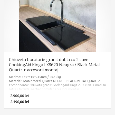
Chiuveta bucatarie granit dubla cu 2 cuve
CookingAid Kinga LX8620 Neagra / Black Metal
Quartz + accesorii montaj
Marime: 860*510*235mm / 20.30kg
Material: Granit Metal Quartz NEGRU – BLACK METAL QUARTZ
Componente: Chiuveta granit CookingAid Kinga cu 2 cuve si median
retras. Include: pachet complet accesorii montaj.
2.900,00
lei
2.190,00
lei