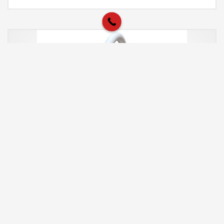
Baterie CookingAid NEWMIX 90 cu finisaj ALB
MAT antiamprenta si furtun dus retractabil /
extractibil + buton jet/dus