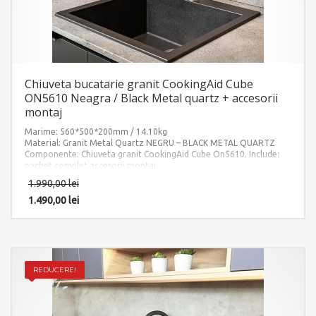
Chiuveta bucatarie granit CookingAid Cube
ON5610 Neagra / Black Metal quartz + accesorii
montaj
Marime: 560*500*200mm / 14.10kg
Material: Granit Metal Quartz NEGRU – BLACK METAL QUARTZ
Componente: Chiuveta granit CookingAid Cube On5610. Include:
pachet complet accesorii montaj.
1.990,00
lei
1.490,00
lei
REDUCERE!