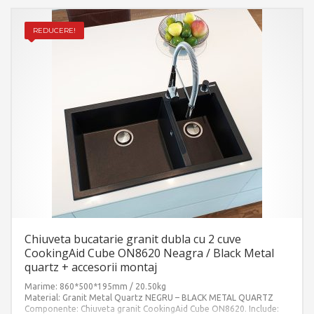
REDUCERE!
Chiuveta bucatarie granit dubla cu 2 cuve
CookingAid Cube ON8620 Neagra / Black Metal
quartz + accesorii montaj
Marime: 860*500*195mm / 20.50kg
Material: Granit Metal Quartz NEGRU – BLACK METAL QUARTZ
Componente: Chiuveta granit CookingAid Cube ON8620. Include: