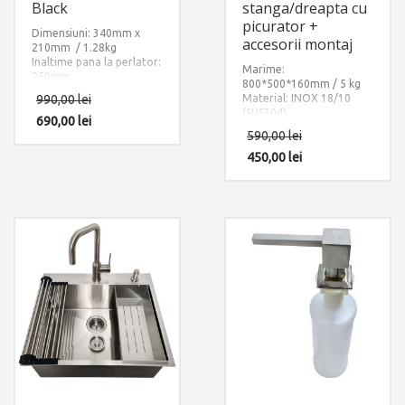
Black
stanga/dreapta cu
picurator +
Dimensiuni: 340mm x
accesorii montaj
210mm / 1.28kg
Inaltime pana la perlator:
Marime:
250mm.
800*500*160mm / 5 kg
Finisaj: Ultra Granit
990,00
lei
Material: INOX 18/10
NEGRU METALIC – BLACK
(SUS304)
METAL QUARTZ
690,00
lei
Componente:
Accesorii instalare
590,00
lei
Okio Line 80
CookingAid
incluse: 2 x furtun
Flat PL
450,00
lei
reversibila
alimentare apa
stanga/dreapta cu
calda/rece si 1 x sistem
picurator. Include: pachet
fixare pe chiuveta sau pe
complet accesorii
blat.
montaj.