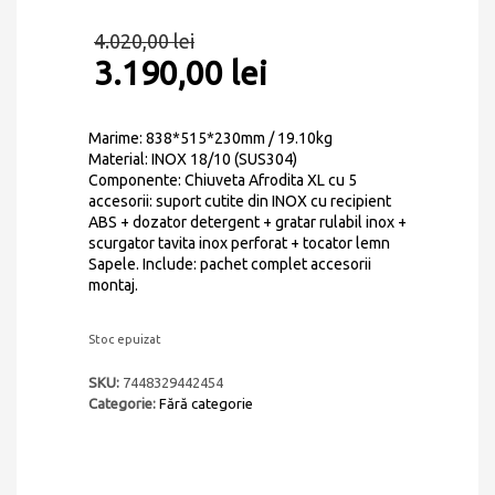
Evaluat la
5
5.00
din 5
4.020,00
lei
pe baza a
evaluări de
3.190,00
lei
la clienți
Marime: 838*515*230mm / 19.10kg
Material: INOX 18/10 (SUS304)
Componente: Chiuveta Afrodita XL cu 5
accesorii: suport cutite din INOX cu recipient
ABS + dozator detergent + gratar rulabil inox +
scurgator tavita inox perforat + tocator lemn
Sapele. Include: pachet complet accesorii
montaj.
Stoc epuizat
SKU:
7448329442454
Categorie:
Fără categorie