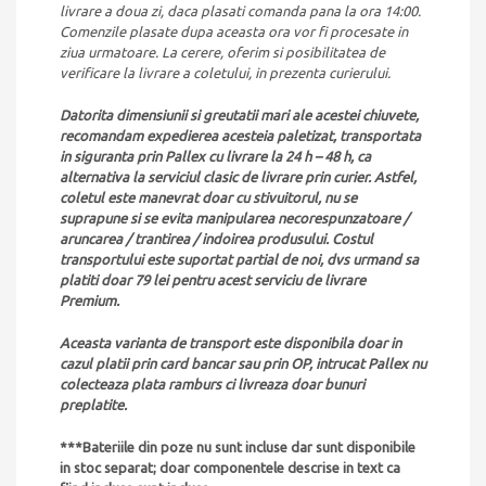
livrare a doua zi, daca plasati comanda pana la ora 14:00.
Comenzile plasate dupa aceasta ora vor fi procesate in
ziua urmatoare. La cerere, oferim si posibilitatea de
verificare la livrare a coletului, in prezenta curierului.
Datorita dimensiunii si greutatii mari ale acestei chiuvete,
recomandam expedierea acesteia paletizat, transportata
in siguranta prin Pallex cu livrare la 24 h – 48 h, ca
alternativa la serviciul clasic de livrare prin curier. Astfel,
coletul este manevrat doar cu stivuitorul, nu se
suprapune si se evita manipularea necorespunzatoare /
aruncarea / trantirea / indoirea produsului. Costul
transportului este suportat partial de noi, dvs urmand sa
platiti doar 79 lei pentru acest serviciu de livrare
Premium.
Aceasta varianta de transport este disponibila doar in
cazul platii prin card bancar sau prin OP, intrucat Pallex nu
colecteaza plata ramburs ci livreaza doar bunuri
preplatite.
***Bateriile din poze nu sunt incluse dar sunt disponibile
in stoc separat; doar componentele descrise in text ca