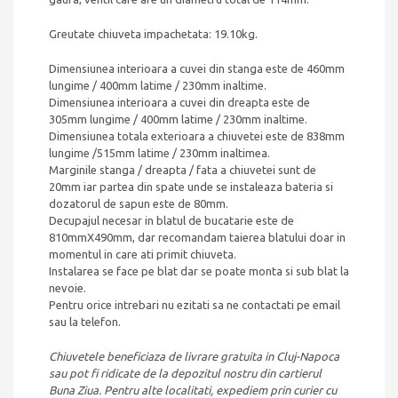
Greutate chiuveta impachetata: 19.10kg.
Dimensiunea interioara a cuvei din stanga este de 460mm
lungime / 400mm latime / 230mm inaltime.
Dimensiunea interioara a cuvei din dreapta este de
305mm lungime / 400mm latime / 230mm inaltime.
Dimensiunea totala exterioara a chiuvetei este de 838mm
lungime /515mm latime / 230mm inaltimea.
Marginile stanga / dreapta / fata a chiuvetei sunt de
20mm iar partea din spate unde se instaleaza bateria si
dozatorul de sapun este de 80mm.
Decupajul necesar in blatul de bucatarie este de
810mmX490mm, dar recomandam taierea blatului doar in
momentul in care ati primit chiuveta.
Instalarea se face pe blat dar se poate monta si sub blat la
nevoie.
Pentru orice intrebari nu ezitati sa ne contactati pe email
sau la telefon.
Chiuvetele beneficiaza de livrare gratuita in Cluj-Napoca
sau pot fi ridicate de la depozitul nostru din cartierul
Buna Ziua. Pentru alte localitati, expediem prin curier cu