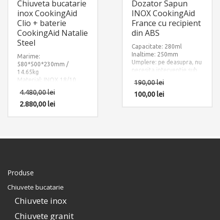
Chiuveta bucatarie
Dozator Sapun
inox CookingAid
INOX CookingAid
Clio + baterie
France cu recipient
CookingAid Natalie
din ABS
Steel
Capacitate: 280ml
Inaltime: 250mm
Marime:
Umplere: pe deasupra, nu
580*500*230mm /
necesita interventie sub
14.65kg
chiuveta dupa instalare
Material: INOX 18/10
190,00
lei
(SUS304)
4.480,00
lei
100,00
lei
Componente: Baterie
Natalie Steel + Chiuveta
2.880,00
lei
Clio cu 3 accesorii:
dozator sapun + gratar
rulabil din inox si cauciuc
+ scurgator tip tavita
adanca din inox perforat.
Include: pachet complet
accesorii montaj.
Produse
Chiuvete bucatarie
Chiuvete inox
Chiuvete granit