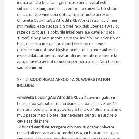
ideala pentru bucatarii generoase unde blatul este
suficient de lung pentru a acomoda o chiuveta tip statie
de lucru, care vine deja dotata cu mai multe accesorii.
Chiuveta CookingAid Afrodita XL Workstation cu un aer
minimalist, este sudata din otel inoxidabil periat 18/10 cu
raze de curbura la colturile interioare ale cuvei R10 (de
10mm) si se poate monta aproape invizibil pe orice tip de
blat, datorita marginilor subtiri din inox de 1.8mm
grosime sau optional flu
sh mount, intr-un mic sanfren la
nivelul blatului, pentru blaturi din materiale rezistente la
apa, chiuveta avand o buza superioara plana, fara tesituri
sau alte indoiri.
SETUL
COOKINGAID AFRODITA XL WORKSTATION
INCLUDE:
-chiuveta CookingAid Afrodita XL
cu 2 cuve inegale, cu
finisaj inox satinat si cu o grosime a inoxului cuvei de 1.2
mm iar inoxul marginii superioare fiind de 1.8mm, grosime
mult peste media pietei dar necesara pentru a sustine o
cuva asa de mare;
-2 bucati ventil de scurgere din inox
cu gratar colector
resturi alimentare adanc model USA, cu blocare scurgere
cuva prin apasare si deschidere prin ridicare si capac inox