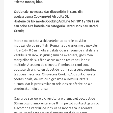
–
cleme montaj blat.
Optionale, neincluse dar disponibile in stoc, din
acelasi gama CookingAid Afrodita XL:
-baterie de lux model CookingAid Line Mn 1011 / 1021
sau
sau orice alta baterie din categoria Baterii Inox sau Baterii
Granit
;
Marea majoritate a chiuvetelor pe care le gasiti in
magazinele de profil din Romania au o grosime a inoxului
intre 0.4 – 0.6 mm, observabila doar in zona de instalare a
ventilului de inox, in jurul gaurii de evacuare, grosimea
marginilor de sus fiind ascunsa prin tesire sau indoiri
multiple. Acel gen de chiuvete flambeaza cand sunt
apasate chiar si cu un deget de jos in sus si sunt sensibile
la socuri mecanice. Chiuvetele CookingAid sunt chiuvete
profesionale, de lux, cu o grosime a inoxului intre 1 –
1.2mm, dar la pret similar cu cele clasice oferite de alti
producatori din bransa.
Gaura de scurgere a chiuvetei are diametrul decupat de
90mm plus o amprentare de 8mm pe tot conturul gaurii pt
a acomoda ventilul de inox ce se monteaza in aceasta
gaura, ventil care are un diametru total de 114mm.