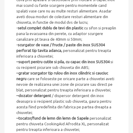
mai scund cu fante scurgere pentru momentele cand
spalati vase care nu au multe resturi alimentare. Asadar
aveti doua moduri de colectare resturi alimentare din
chiuveta, in functie de modul dvs de lucru;
-setul complet dublu de tevi din plastic
cu sifon si preaplin
pana la evacuarea din perete, cu adaptor scurgere
canalizare pt teava de 40mm si 50mm;
-scurgator de vase / fructe / paste din inox SUS304
perforat tip tavita adanca,
personalizat pentru treapta
inferioara a chiuvetei;
–
suport pentru cutite si pila, cu capac din inox SUS304
si
cu recipient picurare sub chiuveta din ABS;
–
gratar scurgator tip rulou din inox cilindric si cauciuc
negru
care se foloseste pe oricare parte a chiuvetei aveti
nevoie de realizarea unei zone de picurare sau direct pe
blat, personalizat pentru treapta inferioara a chiuvetei;
–
dozator detergent
/ dispersor detergent din inox
deasupra si recipient plastic sub chiuveta, gaura pentru
acesta fiind predefinita din fabrica pe partea dreapta a
chiuvetei;
–
tocator/fund de lemn din lemn de Sapele
personalizat
pentru chiuveta CookingAid Afrodita XL, personalizat
pentru treapta inferioara a chiuvetei;