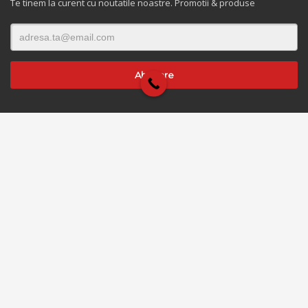
Te tinem la curent cu noutatile noastre. Promotii & produse
Despre noi
|
Cum cumpar?
|
Livrare si Retur
|
Metode de plata
|
Garantie
|
Contact
|
Termeni si conditii
|
ANPC
© 2022. CookingAid.ro SRL. Site web realizat