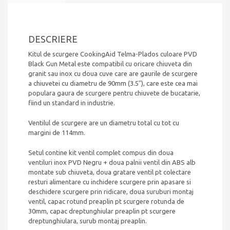
chiuvete
bucatarie
cu
doua
DESCRIERE
cuve
Ø
Kitul de scurgere CookingAid Telma-Plados culoare PVD
gaura
Black Gun Metal este compatibil cu oricare chiuveta din
90mm
granit sau inox cu doua cuve care are gaurile de scurgere
Ø
a chiuvetei cu diametru de 90mm (3.5″), care este cea mai
ventil
populara gaura de scurgere pentru chiuvete de bucatarie,
114mm
fiind un standard in industrie.
Ventilul de scurgere are un diametru total cu tot cu
margini de 114mm.
Setul contine kit ventil complet compus din doua
ventiluri inox PVD Negru + doua palnii ventil din ABS alb
montate sub chiuveta, doua gratare ventil pt colectare
resturi alimentare cu inchidere scurgere prin apasare si
deschidere scurgere prin ridicare, doua suruburi montaj
ventil, capac rotund preaplin pt scurgere rotunda de
30mm, capac dreptunghiular preaplin pt scurgere
dreptunghiulara, surub montaj preaplin.