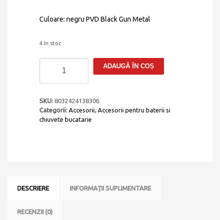
Culoare: negru PVD Black Gun Metal
4 în stoc
Cantitate
ADAUGĂ ÎN COȘ
Kit
de
scurgere
ventil
SKU:
8032424138306
si
Categorii:
Accesorii
,
Accesorii pentru baterii si
preaplin
chiuvete bucatarie
negru
CookingAid
Telma-
Plados
culoare
PVD
Black
DESCRIERE
INFORMAȚII SUPLIMENTARE
Gun
Metal
pentru
RECENZII (0)