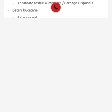
Tocatoare resturi alimentare / Garbage Disposals
Baterii bucatarie
Baterii granit
Baterii inox/cromate
Black friday
Chiuvete bucatarie
Chiuvete granit
Chiuvete inox
Chiuvete tip Workstation si Horeca
Fără categorie
Seturi bucatarie: Baterii + Chiuvete
Seturi granit
Seturi inox