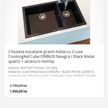
Chiuveta bucatarie granit dubla cu 2 cuve
CookingAid Cube ON8620 Neagra / Black Metal
quartz + accesorii montaj
Marime: 860*500*195mm / 20.50kg
Material: Granit Metal Quartz NEGRU – BLACK METAL QUARTZ
Componente: Chiuveta granit CookingAid Cube ON8620. Include:
pachet complet accesorii montaj.
2.790,00
lei
1.990,00
lei