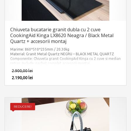
Chiuveta bucatarie granit dubla cu 2 cuve
CookingAid Kinga LX8620 Neagra / Black Metal
Quartz + accesorii montaj
Marime: 860*510*235mm / 20.30kg
Material: Granit Metal Quartz NEGRU – BLACK METAL QUARTZ
Componente: Chiuveta granit CookingAid Kinga cu 2 cuve si median
retras. Include: pachet complet accesorii montaj.
2.900,00
lei
2.190,00
lei
REDUCERE!