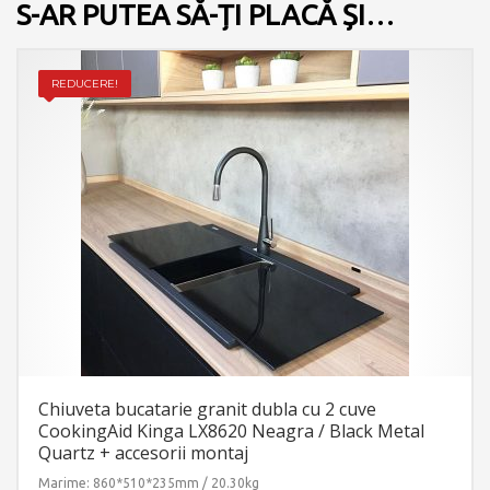
S-AR PUTEA SĂ-ȚI PLACĂ ȘI…
REDUCERE!
Chiuveta bucatarie granit dubla cu 2 cuve
CookingAid Kinga LX8620 Neagra / Black Metal
Quartz + accesorii montaj
Marime: 860*510*235mm / 20.30kg