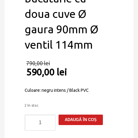
doua cuve Ø
gaura 90mm Ø
ventil 114mm
790,00
lei
590,00
lei
Culoare: negru intens / Black PVC
2 în stoc
Cantitate
ADAUGĂ ÎN COȘ
Kit
de
scurgere