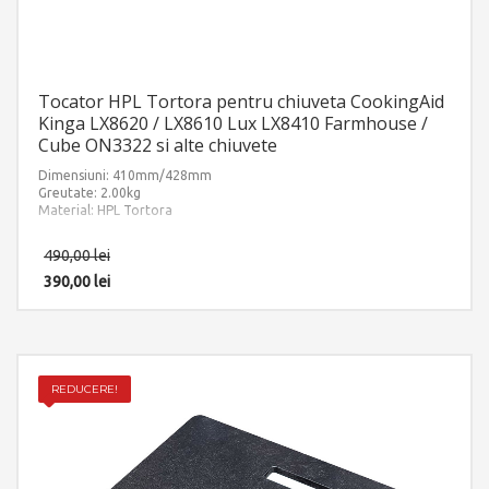
Tocator HPL Tortora pentru chiuveta CookingAid
Kinga LX8620 / LX8610 Lux LX8410 Farmhouse /
Cube ON3322 si alte chiuvete
Dimensiuni: 410mm/428mm
Greutate: 2.00kg
Material: HPL Tortora
490,00
lei
390,00
lei
REDUCERE!