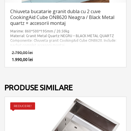
Chiuveta bucatarie granit dubla cu 2 cuve
CookingAid Cube ON8620 Neagra / Black Metal
quartz + accesorii montaj
Marime: 860*500*195mm / 20.50kg
Material: Granit Metal Quartz NEGRU – BLACK METAL QUARTZ
Componente: Chiuveta granit CookingAid Cube ON8620. Include:
pachet complet accesorii montaj.
2.790,00
lei
1.990,00
lei
PRODUSE SIMILARE
REDUCERE!