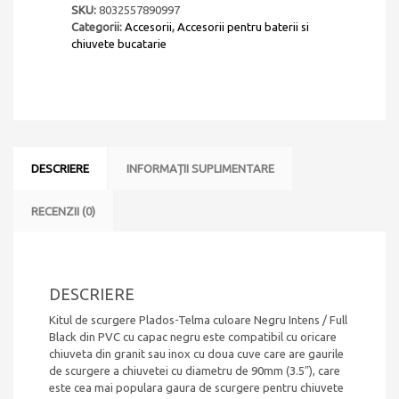
ventil
SKU:
8032557890997
si
Categorii:
Accesorii
,
Accesorii pentru baterii si
preaplin
chiuvete bucatarie
negru
CookingAid
Plados-
Telma
culoare
Negru
Intens
DESCRIERE
INFORMAȚII SUPLIMENTARE
/
Full
Black
RECENZII (0)
din
PVC
cu
capac
DESCRIERE
negru
pentru
Kitul de scurgere Plados-Telma culoare Negru Intens / Full
chiuvete
Black din PVC cu capac negru este compatibil cu oricare
bucatarie
chiuveta din granit sau inox cu doua cuve care are gaurile
cu
de scurgere a chiuvetei cu diametru de 90mm (3.5″), care
doua
este cea mai populara gaura de scurgere pentru chiuvete
cuve