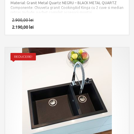
Material: Granit Metal Quartz NEGRU – BLACK METAL QUARTZ
Componente: Chiuveta granit CookingAid Kinga cu 2 cuve si median
retras. Include: pachet complet accesorii montaj.
2.900,00
lei
2.190,00
lei
REDUCERE!