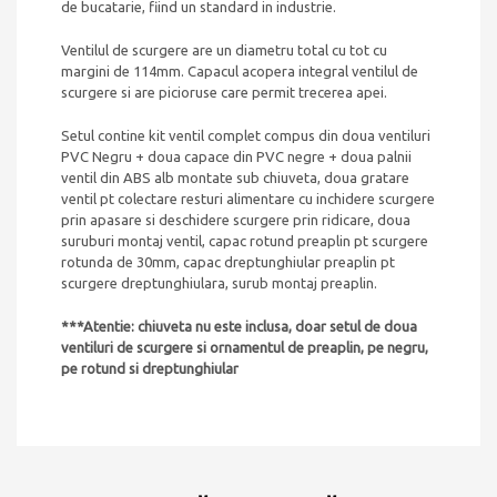
de bucatarie, fiind un standard in industrie.
Ø
gaura
Ventilul de scurgere are un diametru total cu tot cu
90mm
margini de 114mm. Capacul acopera integral ventilul de
Ø
scurgere si are picioruse care permit trecerea apei.
ventil
114mm
Setul contine kit ventil complet compus din doua ventiluri
PVC Negru + doua capace din PVC negre + doua palnii
ventil din ABS alb montate sub chiuveta, doua gratare
ventil pt colectare resturi alimentare cu inchidere scurgere
prin apasare si deschidere scurgere prin ridicare, doua
suruburi montaj ventil, capac rotund preaplin pt scurgere
rotunda de 30mm, capac dreptunghiular preaplin pt
scurgere dreptunghiulara, surub montaj preaplin.
***Atentie: chiuveta nu este inclusa, doar setul de doua
ventiluri de scurgere si ornamentul de preaplin, pe negru,
pe rotund si dreptunghiular