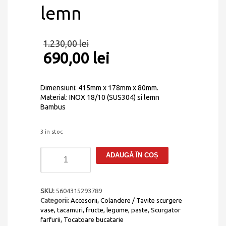
lemn
1.230,00
lei
690,00
lei
Dimensiuni: 415mm x 178mm x 80mm.
Material: INOX 18/10 (SUS304) si lemn
Bambus
3 în stoc
Cantitate
ADAUGĂ ÎN COȘ
Set
accesorii
CookingAid
MASTER
SKU:
5604315293789
BOX
Categorii:
Accesorii
,
Colandere / Tavite scurgere
LUX
vase, tacamuri, fructe, legume, paste
,
Scurgator
compus
farfurii
,
Tocatoare bucatarie