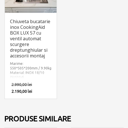
Chiuveta bucatarie
inox CookingAid
BOX LUX 57 cu
ventil automat
scurgere
dreptunghiular si
accesorii montaj
Marime:
550*505*200mm / 9.90kg
Material: INOX 18/10
(SUS304)
Componente: Chiuveta
2.990,00
lei
Lux 57
Box
cu ventil
2.190,00
lei
scurgere dreptunghiular.
Include: pachet complet
accesorii montaj.
PRODUSE SIMILARE