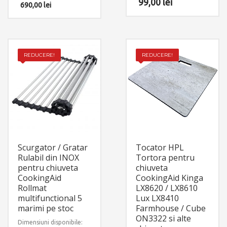
99,00
lei
690,00
lei
REDUCERE!
REDUCERE!
Scurgator / Gratar
Tocator HPL
Rulabil din INOX
Tortora pentru
pentru chiuveta
chiuveta
CookingAid
CookingAid Kinga
Rollmat
LX8620 / LX8610
multifunctional 5
Lux LX8410
marimi pe stoc
Farmhouse / Cube
ON3322 si alte
Dimensiuni disponibile: