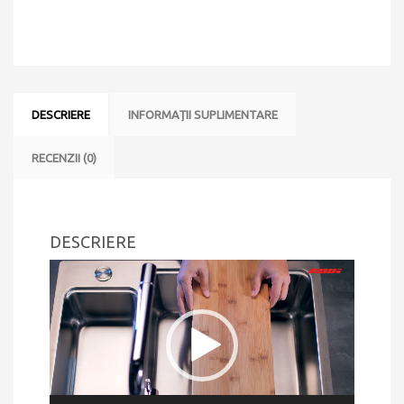
din
Colander
+
Easy
Drainer
+
Tocator
DESCRIERE
INFORMAȚII SUPLIMENTARE
lemn
RECENZII (0)
DESCRIERE
Player
video