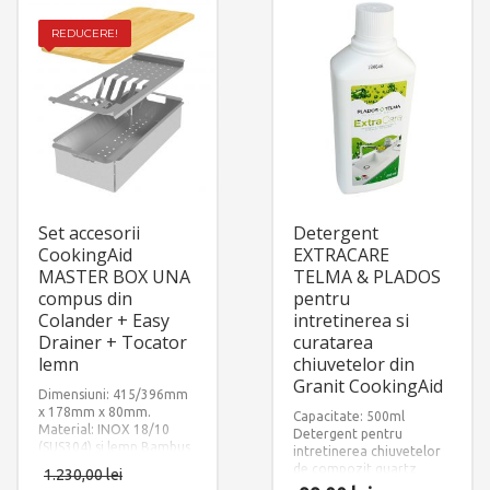
REDUCERE!
Set accesorii
Detergent
CookingAid
EXTRACARE
MASTER BOX UNA
TELMA & PLADOS
compus din
pentru
Colander + Easy
intretinerea si
Drainer + Tocator
curatarea
lemn
chiuvetelor din
Granit CookingAid
Dimensiuni: 415/396mm
x 178mm x 80mm.
Capacitate: 500ml
Material: INOX 18/10
Detergent pentru
(SUS304) si lemn Bambus
intretinerea chiuvetelor
de compozit quartz
1.230,00
lei
granit