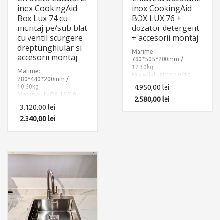
inox CookingAid
inox CookingAid
Box Lux 74 cu
BOX LUX 76 +
montaj pe/sub blat
dozator detergent
cu ventil scurgere
+ accesorii montaj
dreptunghiular si
Marime:
accesorii montaj
790*505*200mm /
12.30kg
Marime:
Material: INOX 18/10
780*440*200mm /
(SUS304)
10.50kg
4.950,00
lei
Componente: Chiuveta
Material: INOX 18/10
Lux 76 + dozator
2.580,00
lei
Box
(SUS304)
3.120,00
lei
detergent
. Include: pachet
Componente: Chiuveta
complet accesorii
Lux 74
2.340,00
lei
Box
cu ventil
montaj.
scurgere dreptunghiular.
Include: pachet complet
accesorii montaj.