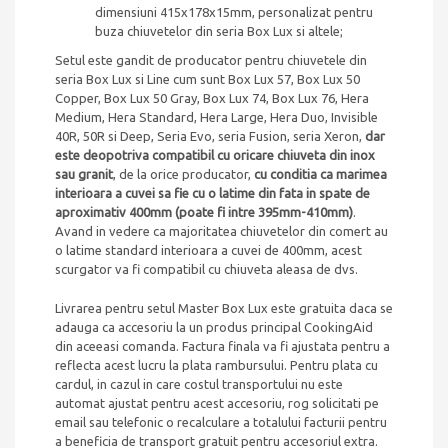
dimensiuni 415x178x15mm, personalizat pentru
buza chiuvetelor din seria Box Lux si altele;
Setul este gandit de producator pentru chiuvetele din
seria Box Lux si Line cum sunt Box Lux 57, Box Lux 50
Copper, Box Lux 50 Gray, Box Lux 74, Box Lux 76, Hera
Medium, Hera Standard, Hera Large, Hera Duo, Invisible
40R, 50R si Deep, Seria Evo, seria Fusion, seria Xeron,
dar
este deopotriva compatibil cu oricare chiuveta din inox
sau granit
, de la orice producator,
cu conditia ca marimea
interioara a cuvei sa fie cu o latime din fata in spate de
aproximativ 400mm (poate fi intre 395mm-410mm)
.
Avand in vedere ca majoritatea chiuvetelor din comert au
o latime standard interioara a cuvei de 400mm, acest
scurgator va fi compatibil cu chiuveta aleasa de dvs.
Livrarea pentru setul Master Box Lux este gratuita daca se
adauga ca accesoriu la un produs principal CookingAid
din aceeasi comanda. Factura finala va fi ajustata pentru a
reflecta acest lucru la plata rambursului. Pentru plata cu
cardul, in cazul in care costul transportului nu este
automat ajustat pentru acest accesoriu, rog solicitati pe
email sau telefonic o recalculare a totalului facturii pentru
a beneficia de transport gratuit pentru accesoriul extra.