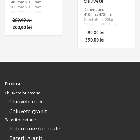
chiuvete
400mm x 355mm,
425mm x 355mm,
Dimensiuni:
430mm x 320mm,
410mm/428mm
440mm x 355mm,
290,00
lei
Greutate: 2.00kg
500mm x 355mm
Material: HPL Tortora
Material: INOX + Silicon
200,00
lei
negru aderent
490,00
lei
390,00
lei
Produse
Chiuvete bucatarie
Chiuvete inox
Chiuvete granit
Baterii bucatarie
Baterii inox/cromate
Baterii granit