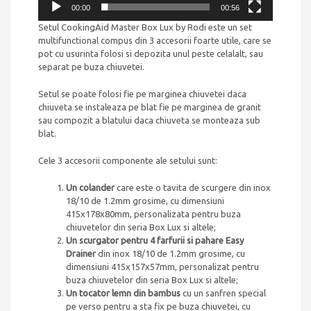
00:00
00:56
Setul CookingAid Master Box Lux by Rodi este un set
multifunctional compus din 3 accesorii foarte utile, care se
pot cu usurinta folosi si depozita unul peste celalalt, sau
separat pe buza chiuvetei.
Setul se poate folosi fie pe marginea chiuvetei daca
chiuveta se instaleaza pe blat fie pe marginea de granit
sau compozit a blatului daca chiuveta se monteaza sub
blat.
Cele 3 accesorii componente ale setului sunt:
Un colander
care este o tavita de scurgere din inox
18/10 de 1.2mm grosime, cu dimensiuni
415x178x80mm, personalizata pentru buza
chiuvetelor din seria Box Lux si altele;
Un scurgator pentru 4 farfurii si pahare Easy
Drainer
din inox 18/10 de 1.2mm grosime, cu
dimensiuni 415x157x57mm, personalizat pentru
buza chiuvetelor din seria Box Lux si altele;
Un tocator lemn din bambus
cu un sanfren special
pe verso pentru a sta fix pe buza chiuvetei, cu