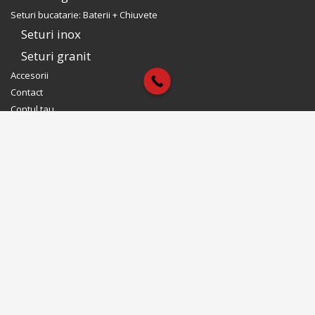
Seturi bucatarie: Baterii + Chiuvete
Seturi inox
Seturi granit
Accesorii
Contact
Contul tau
Contul tau CookingAid
Intra in cont
Modifica Cont
Reseteaza parola
Aboneaza-te la newsletter
Te tinem la curent cu noutatile noastre. Promotii & produse