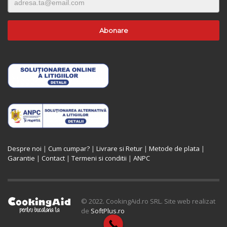
Despre noi
|
Cum cumpar?
|
Livrare si Retur
|
Metode de plata
|
Garantie
|
Contact
|
Termeni si conditii
|
ANPC
© 2022. CookingAid.ro SRL. Site web realizat
de
SoftPlus.ro