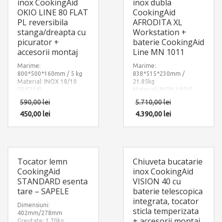
inox CookingAid
inox dubla
OKIO LINE 80 FLAT
CookingAid
PL reversibila
AFRODITA XL
stanga/dreapta cu
Workstation +
picurator +
baterie CookingAid
accesorii montaj
Line MN 1011
Marime:
Marime:
800*500*160mm / 5 kg
838*515*230mm /
Material: INOX 18/10
21.85kg
(SUS304)
Material: INOX 18/10
Componente:
(SUS304)
590,00
lei
5.710,00
lei
Okio Line 80
Componente: Bateria
CookingAid
Flat PL
450,00
lei
Line MN 1011 + Chiuveta
4.390,00
lei
reversibila
Afrodita XL cu 5
stanga/dreapta cu
accesorii: suport cutite
picurator. Include: pachet
din INOX cu recipient ABS
complet accesorii
+ dozator detergent +
montaj.
gratar rulabil inox +
Tocator lemn
Chiuveta bucatarie
scurgator tavita inox
perforat + tocator lemn
CookingAid
inox CookingAid
Sapele. Include: pachet
STANDARD esenta
VISION 40 cu
complet accesorii
tare – SAPELE
baterie telescopica
montaj.
integrata, tocator
Dimensiuni:
sticla temperizata
402mm/278mm
+ accesorii montaj
Greutate: 1.70kg