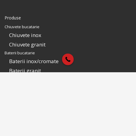
Produse
Chiuvete bucatarie
Chiuvete inox
Chiuvete granit
Baterii bucatarie
Baterii inox/cromate
Baterii granit
Seturi bucatarie: Baterii + Chiuvete
Seturi inox
Seturi granit
Accesorii
Contact
Contul tau
Contul tau CookingAid