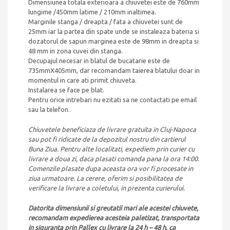
Dimensiunea totala exterioara a chiuvetei este de 760mm
lungime /450mm latime / 210mm inaltimea.
Marginile stanga / dreapta / fata a chiuvetei sunt de
25mm iar la partea din spate unde se instaleaza bateria si
dozatorul de sapun marginea este de 98mm in dreapta si
48 mm in zona cuvei din stanga.
Decupajul necesar in blatul de bucatarie este de
735mmX405mm, dar recomandam taierea blatului doar in
momentul in care ati primit chiuveta.
Instalarea se face pe blat.
Pentru orice intrebari nu ezitati sa ne contactati pe email
sau la telefon.
Chiuvetele beneficiaza de livrare gratuita in Cluj-Napoca
sau pot fi ridicate de la depozitul nostru din cartierul
Buna Ziua. Pentru alte localitati, expediem prin curier cu
livrare a doua zi, daca plasati comanda pana la ora 14:00.
Comenzile plasate dupa aceasta ora vor fi procesate in
ziua urmatoare. La cerere, oferim si posibilitatea de
verificare la livrare a coletului, in prezenta curierului.
Datorita dimensiunii si greutatii mari ale acestei chiuvete,
recomandam expedierea acesteia paletizat, transportata
in siguranta prin Pallex cu livrare la 24 h – 48 h, ca