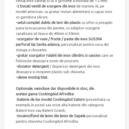
finisaj inox satinat si cu o grosime a inoxului de 1.5 mm;
-2 bucati ventil de scurgere din inox
de marime XL pe
model american, cu gratar resturi alimentare si capac inox
cu garnitura silicon;
-setul complet dublu de tevi din plastic
cu sifon si preaplin
pana la evacuarea din perete, cu adaptor scurgere
canalizare pt teava de 40mm si 50mm;
-scurgator de vase / fructe / paste din inox SUS304
perforat tip tavita adanca,
personalizat pentru cuva din
stanga a chiuvetei;
-gratar scurgator rulabil din inox cilindric si cauciuc
care se
foloseste deasupra zonei de picurare;
-dozator detergent
/ dispersor detergent din inox
deasupra si recipient plastic sub chiuveta;
-cleme montaj blat.
Optionale, neincluse dar disponibile in stoc, din
acelasi gama CookingAid Afrodita:
-baterie de lux model CookingAid Saturn
(prezentata ca
exemplu in poze) sau orice alta baterie din categoria
Baterii Inox sau Baterii Granit
;
-tocator/fund de lemn din lemn de Sapele
personalizat
pentru chiuveta CookingAid Afrodita.