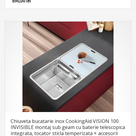
x sistem fixare pe chiuveta sau pe blat.
890,00
lei
Chiuveta bucatarie inox CookingAid VISION 100
INVISIBLE montaj sub geam cu baterie telescopica
integrata, tocator sticla temperizata + accesorii