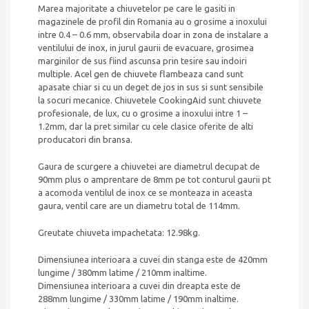
Marea majoritate a chiuvetelor pe care le gasiti in
magazinele de profil din Romania au o grosime a inoxului
intre 0.4 – 0.6 mm, observabila doar in zona de instalare a
ventilului de inox, in jurul gaurii de evacuare, grosimea
marginilor de sus fiind ascunsa prin tesire sau indoiri
multiple. Acel gen de chiuvete flambeaza cand sunt
apasate chiar si cu un deget de jos in sus si sunt sensibile
la socuri mecanice. Chiuvetele CookingAid sunt chiuvete
profesionale, de lux, cu o grosime a inoxului intre 1 –
1.2mm, dar la pret similar cu cele clasice oferite de alti
producatori din bransa.
Gaura de scurgere a chiuvetei are diametrul decupat de
90mm plus o amprentare de 8mm pe tot conturul gaurii pt
a acomoda ventilul de inox ce se monteaza in aceasta
gaura, ventil care are un diametru total de 114mm.
Greutate chiuveta impachetata: 12.98kg.
Dimensiunea interioara a cuvei din stanga este de 420mm
lungime / 380mm latime / 210mm inaltime.
Dimensiunea interioara a cuvei din dreapta este de
288mm lungime / 330mm latime / 190mm inaltime.