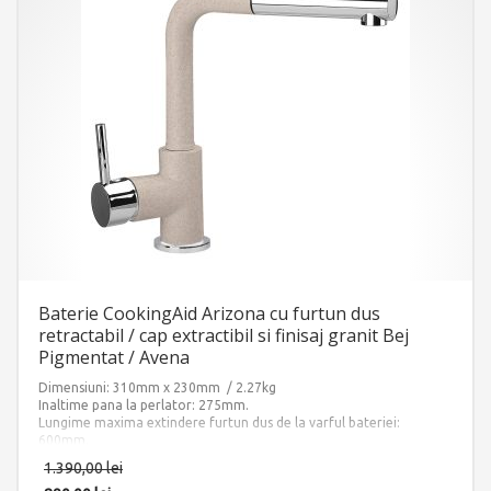
Baterie CookingAid Arizona cu furtun dus
retractabil / cap extractibil si finisaj granit Bej
Pigmentat / Avena
Dimensiuni: 310mm x 230mm / 2.27kg
Inaltime pana la perlator: 275mm.
Lungime maxima extindere furtun dus de la varful bateriei:
600mm.
Finisaj: Ultra Granit BEJ PIGMENTAT – AVENA
1.390,00
lei
Accesorii instalare incluse: 2 x furtun alimentare apa calda/rece si 1