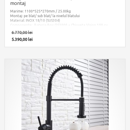
montaj
Marime: 1100*525*270mm / 25.00kg
Montaj: pe blat/ sub blat/ la nivelul blatului
Material: INOX 18/10 (SUS304)
Componente: Bateria Box QS3000 + Chiuveta Vision 100 cu
tocator sticla temperizata. Include: pachet complet accesorii
6.770,00
lei
montaj.
5.390,00
lei