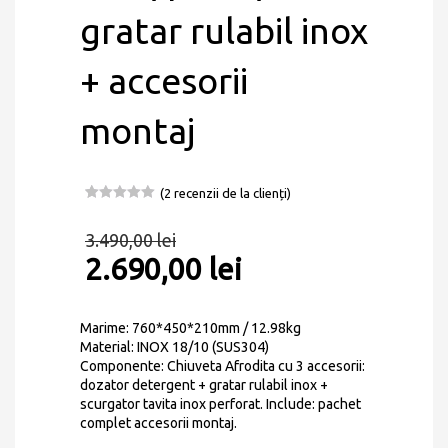
gratar rulabil inox
+ accesorii
montaj
(
2
recenzii de la clienți)
Evaluat la
2
5.00
din 5
3.490,00
lei
pe baza a
evaluări de
2.690,00
lei
la clienți
Marime: 760*450*210mm / 12.98kg
Material: INOX 18/10 (SUS304)
Componente: Chiuveta Afrodita cu 3 accesorii:
dozator detergent + gratar rulabil inox +
scurgator tavita inox perforat. Include: pachet
complet accesorii montaj.