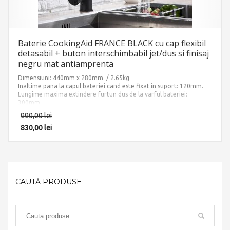
Baterie CookingAid FRANCE BLACK cu cap flexibil
detasabil + buton interschimbabil jet/dus si finisaj
negru mat antiamprenta
Dimensiuni: 440mm x 280mm / 2.65kg
Inaltime pana la capul bateriei cand este fixat in suport: 120mm.
Lungime maxima extindere furtun dus de la varful bateriei:
300mm.
Finisaj: NEGRU mat antiamprenta.
990,00
lei
Accesorii instalare incluse: 2 x furtun alimentare apa calda/rece si 1
x sistem fixare pe chiuveta sau pe blat.
830,00
lei
CAUTĂ PRODUSE