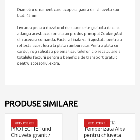
Diametru ornament care acopera gaura din chiuveta sau
blat: 43mm.
Livrarea pentru dozatorul de sapun este gratuita daca se
adauga acest accesoriu la un produs principal CookingAid
din aceeasi comanda. Factura finala va fi ajustata pentru a
reflecta acest lucru la plata rambursului. Pentru plata cu
cardul, rog solicitati pe email sau telefonic o recalculare a
totalului facturii pentru a beneficia de transport gratuit
pentru accesoriul extra.
PRODUSE SIMILARE
GRATAR
Tocator sticla
REDUCERE!
REDUCERE!
PROTECTIE Fund
Temperizata Alba
Chiuveta granit /
pentru chiuveta