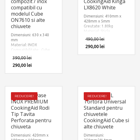
compozit / inox
CookingAid Kinga
compatibil cu
LX8620 White
modelul Cube
Dimensiuni: 410mm x
ON7610 si alte
428mm x 5mm
chiuvete
Greutate: 1.80kg
Material: Sticla
Dimensiuni: 630 x 340
Temperizata Alba
490,00
lei
mm
Material: INOX
290,00
lei
Compatibilitate: Cube
ON7610
390,00
lei
290,00
lei
Scurgator vase
Tocator HPL
REDUCERE!
REDUCERE!
INOX PREMIUM
Tortora Universal
CookingAid Rodi
Standard pentru
Tip Tavita
chiuvetele
Perforata pentru
CookingAid Cube si
chiuveta
alte chiuvete
Dimensiuni: 420mm x
Dimensiuni: