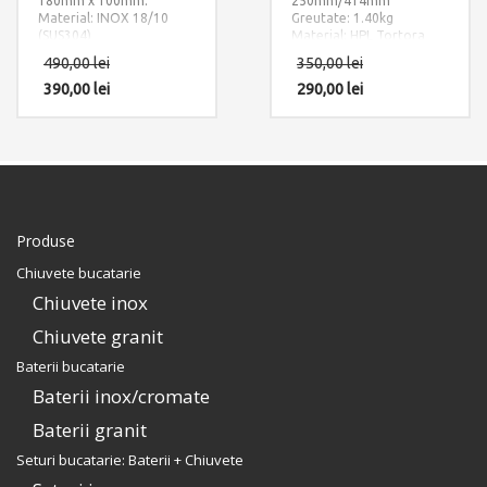
180mm x 100mm.
250mm/414mm
Material: INOX 18/10
Greutate: 1.40kg
(SUS304)
Material: HPL Tortora
490,00
lei
350,00
lei
390,00
lei
290,00
lei
Produse
Chiuvete bucatarie
Chiuvete inox
Chiuvete granit
Baterii bucatarie
Baterii inox/cromate
Baterii granit
Seturi bucatarie: Baterii + Chiuvete