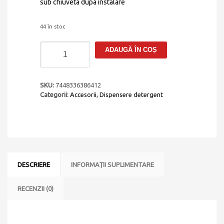
sub chiuveta dupa instalare
44 în stoc
Cantitate
ADAUGĂ ÎN COȘ
Dozator
Sapun
INOX
CookingAid
SKU:
7448336386412
cu
Categorii:
Accesorii
,
Dispensere detergent
recipient
din
ABS
DESCRIERE
INFORMAȚII SUPLIMENTARE
RECENZII (0)