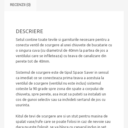
cu
RECENZII (0)
o
singura
cuva
DESCRIERE
Setul contine toate tevile si garniturile necesare pentru a
conecta ventil de scurgere al unei chiuvete de bucatarie cu
o singura cuva (cu diametrul de 40mm la partea de jos a
ventilului care se infileteaza) cu teava de canalizare din
perete tot de 40mm.
Sistemul de scurgere este de tipul Space Saver in sensul
ca imediat ce se conecteaza prima teava a acestuia la
ventilul de scurgere (ventilul nu este inclus) sistemul
coteste la 90 grade spre zona din spate a corpului de
chiuveta, spre perete, asa incat sa puteti sa instalati un
cos de gunoi selectiv sau sa inchideti sertarul de jos cu
usurinta.
Kitul de tevi de scurgere are si un stut pentru masina de
spalat vase/rufe care se poate folosi in caz de nevoie sau
daca nu este folosit, se va bloca cu capacul inclus in set.