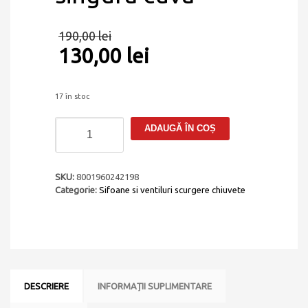
190,00
lei
130,00
lei
17 în stoc
Cantitate
ADAUGĂ ÎN COȘ
Set
sifon
Space
Saver
SKU:
8001960242198
si
Categorie:
Sifoane si ventiluri scurgere chiuvete
tevi
scurgere
40mm
Tasca
Italy
pentru
chiuvete
DESCRIERE
INFORMAȚII SUPLIMENTARE
de
bucatarie