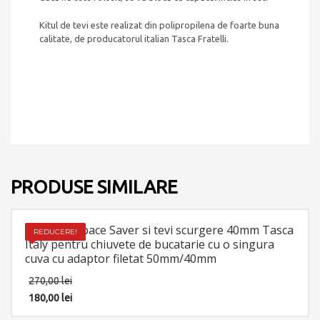
Kitul de tevi este realizat din polipropilena de foarte buna
calitate, de producatorul italian Tasca Fratelli.
PRODUSE SIMILARE
Set sifon Space Saver si tevi scurgere 40mm Tasca
REDUCERE!
Italy pentru chiuvete de bucatarie cu o singura
cuva cu adaptor filetat 50mm/40mm
270,00
lei
180,00
lei