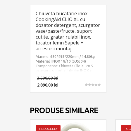
Chiuveta bucatarie inox
CookingAid CLIO XL cu
dozator detergent, scurgator
vase/paste/fructe, suport
cutite, gratar rulabil inox,
tocator lemn Sapele +
accesorii montaj
Marime: 680*495*220mm / 14.80kg
Material: INOX 18/10 (SUS304)
Componente: Chiuveta Clio XL cu 5
accesorii: suport cutite din INOX cu
recipient ABS + dozator detergent +
3.590,00
lei
gratar rulabil inox + scurgator tavita
inox perforat + tocator lemn Sapele.
2.890,00
lei
Include: pachet complet accesorii
Evaluat la
5.00
montaj.
din 5
PRODUSE SIMILARE
REDUCERE!
RED