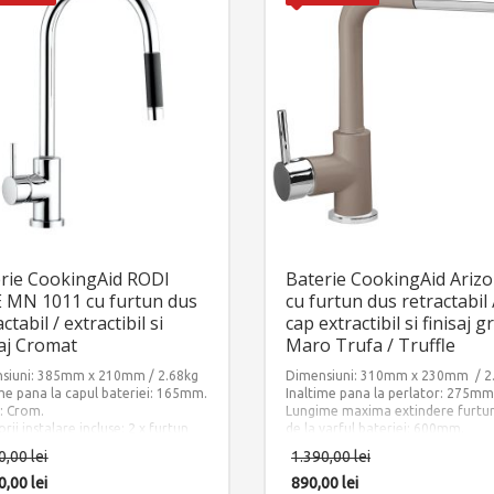
rie CookingAid RODI
Baterie CookingAid Ariz
 MN 1011 cu furtun dus
cu furtun dus retractabil 
ctabil / extractibil si
cap extractibil si finisaj g
saj Cromat
Maro Trufa / Truffle
siuni: 385mm x 210mm / 2.68kg
Dimensiuni: 310mm x 230mm / 2
ime pana la capul bateriei: 165mm.
Inaltime pana la perlator: 275mm
j: Crom.
Lungime maxima extindere furtu
rii instalare incluse: 2 x furtun
de la varful bateriei: 600mm.
ntare apa calda/rece si 1 x
Finisaj: Ultra Granit MARO TRUFA
0,00
lei
1.390,00
lei
agreutate furtun dus.
TRUFFLE
0,00
lei
Accesorii instalare incluse: 2 x fu
890,00
lei