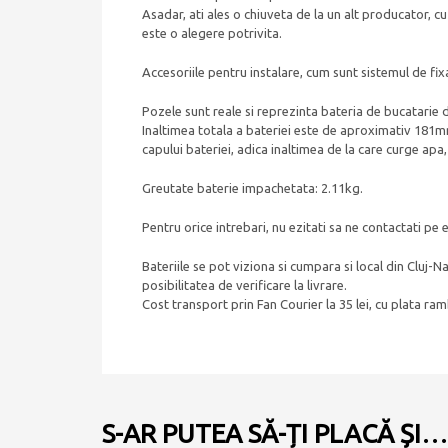
Asadar, ati ales o chiuveta de la un alt producator,
este o alegere potrivita.
Accesoriile pentru instalare, cum sunt sistemul de fixa
Pozele sunt reale si reprezinta bateria de bucatarie d
Inaltimea totala a bateriei este de aproximativ 181m
capului bateriei, adica inaltimea de la care curge ap
Greutate baterie impachetata: 2.11kg.
Pentru orice intrebari, nu ezitati sa ne contactati pe e
Bateriile se pot viziona si cumpara si local din Cluj-Na
posibilitatea de verificare la livrare.
Cost transport prin Fan Courier la 35 lei, cu plata ra
S-AR PUTEA SĂ-ȚI PLACĂ ȘI…