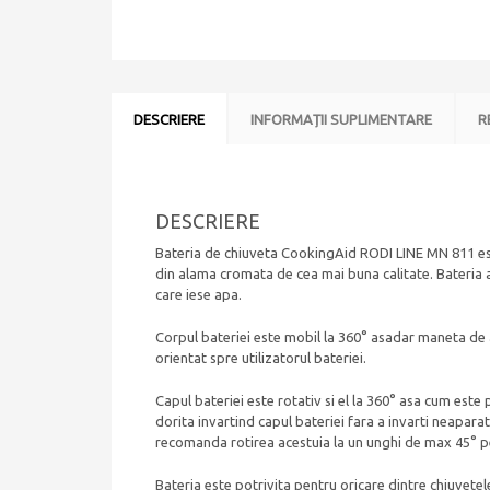
DESCRIERE
INFORMAȚII SUPLIMENTARE
R
DESCRIERE
Bateria de chiuveta CookingAid RODI LINE MN 811 e
din alama cromata de cea mai buna calitate. Bateria are
care iese apa.
Corpul bateriei este mobil la 360° asadar maneta de a
orientat spre utilizatorul bateriei.
Capul bateriei este rotativ si el la 360° asa cum este
dorita invartind capul bateriei fara a invarti neaparat
recomanda rotirea acestuia la un unghi de max 45° pen
Bateria este potrivita pentru oricare dintre chiuvetel