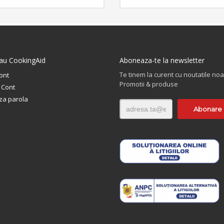
alimentare apa calda/rece si 1 x 
fixare pe chiuveta sau pe blat.
tau CookingAid
Aboneaza-te la newsletter
Te tinem la curent cu noutatile noa
cont
Promotii & produse
 Cont
za parola