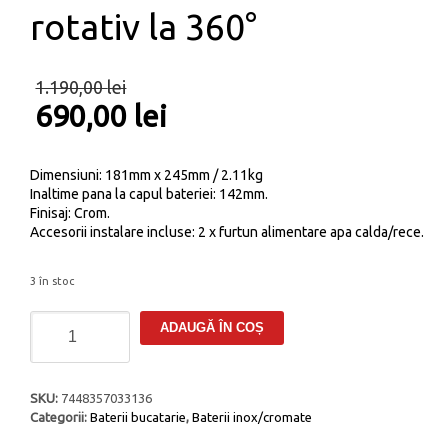
rotativ la 360°
1.190,00
lei
690,00
lei
Dimensiuni: 181mm x 245mm / 2.11kg
Inaltime pana la capul bateriei: 142mm.
Finisaj: Crom.
Accesorii instalare incluse: 2 x furtun alimentare apa calda/rece.
3 în stoc
Cantitate
ADAUGĂ ÎN COȘ
Baterie
CookingAid
RODI
LINE
SKU:
7448357033136
MN
Categorii:
Baterii bucatarie
,
Baterii inox/cromate
811