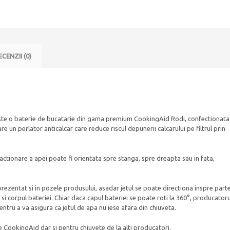
cromata
cu
perlator
anticalcar
si
cap
ECENZII (0)
baterie
rotativ
la
360°
ste o baterie de bucatarie din gama premium CookingAid Rodi, confectionata
 un perlator anticalcar care reduce riscul depunerii calcarului pe filtrul prin
ctionare a apei poate fi orientata spre stanga, spre dreapta sau in fata,
 prezentat si in pozele produsului, asadar jetul se poate directiona inspre part
 si corpul bateriei. Chiar daca capul bateriei se poate roti la 360°, producatoru
tru a va asigura ca jetul de apa nu iese afara din chiuveta.
e CookingAid dar si pentru chiuvete de la alti producatori.