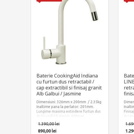
Baterie CookingAid Indiana
Bate
cu furtun dus retractabil /
LINE
cap extractibil si finisaj granit
retra
Alb Galbui / Jasmine
fini
Dimensiuni: 326mm x 200mm / 2.35kg
Dimen
Inaltime pana la perlator: 201mm.
Inalt
Lungime maxima extindere furtun dus
Finisa
de la varful bateriei: 600mm.
Acceso
Finisaj: Ultra Granit IVORY – JASMINE
alime
1.390,00
lei
1.69
Accesorii instalare incluse: 2 x furtun
contr
alimentare apa calda/rece si 1 x sistem
890,00
lei
1.29