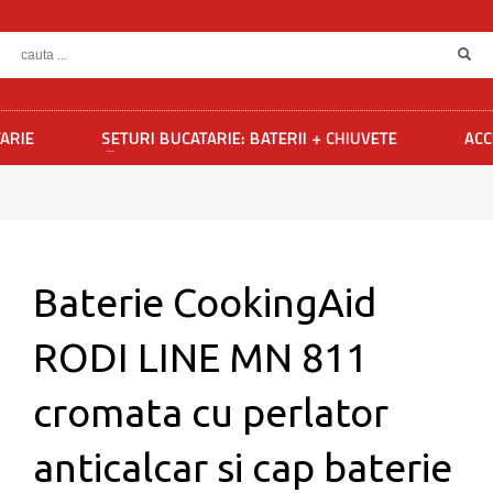
TARIE
SETURI BUCATARIE: BATERII + CHIUVETE
ACC
Baterie CookingAid
RODI LINE MN 811
cromata cu perlator
anticalcar si cap baterie