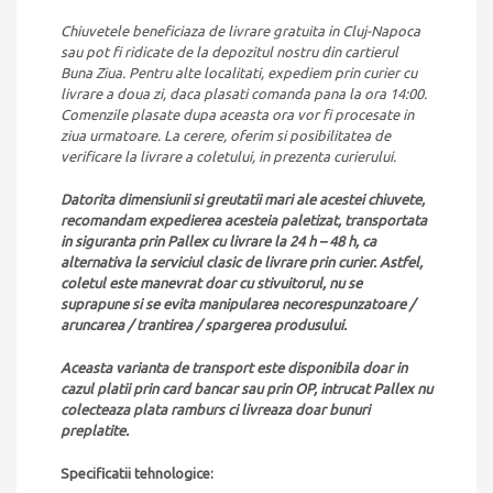
Chiuvetele beneficiaza de livrare gratuita in Cluj-Napoca
sau pot fi ridicate de la depozitul nostru din cartierul
Buna Ziua. Pentru alte localitati, expediem prin curier cu
livrare a doua zi, daca plasati comanda pana la ora 14:00.
Comenzile plasate dupa aceasta ora vor fi procesate in
ziua urmatoare. La cerere, oferim si posibilitatea de
verificare la livrare a coletului, in prezenta curierului.
Datorita dimensiunii si greutatii mari ale acestei chiuvete,
recomandam expedierea acesteia paletizat, transportata
in siguranta prin Pallex cu livrare la 24 h – 48 h, ca
alternativa la serviciul clasic de livrare prin curier. Astfel,
coletul este manevrat doar cu stivuitorul, nu se
suprapune si se evita manipularea necorespunzatoare /
aruncarea / trantirea / spargerea produsului.
Aceasta varianta de transport este disponibila doar in
cazul platii prin card bancar sau prin OP, intrucat Pallex nu
colecteaza plata ramburs ci livreaza doar bunuri
preplatite.
Specificatii tehnologice: