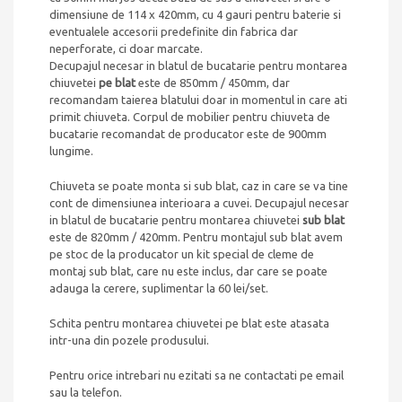
dimensiune de 114 x 420mm, cu 4 gauri pentru baterie si
eventualele accesorii predefinite din fabrica dar
neperforate, ci doar marcate.
Decupajul necesar in blatul de bucatarie pentru montarea
chiuvetei
pe blat
este de 850mm / 450mm, dar
recomandam taierea blatului doar in momentul in care ati
primit chiuveta. Corpul de mobilier pentru chiuveta de
bucatarie recomandat de producator este de 900mm
lungime.
Chiuveta se poate monta si sub blat, caz in care se va tine
cont de dimensiunea interioara a cuvei. Decupajul necesar
in blatul de bucatarie pentru montarea chiuvetei
sub blat
este de 820mm / 420mm. Pentru montajul sub blat avem
pe stoc de la producator un kit special de cleme de
montaj sub blat, care nu este inclus, dar care se poate
adauga la cerere, suplimentar la 60 lei/set.
Schita pentru montarea chiuvetei pe blat este atasata
intr-una din pozele produsului.
Pentru orice intrebari nu ezitati sa ne contactati pe email
sau la telefon.