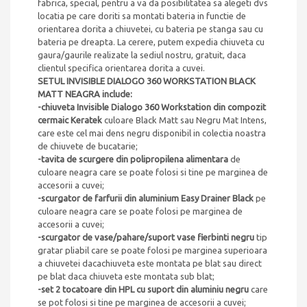
fabrica, special, pentru a va da posibilitatea sa alegeti dvs
locatia pe care doriti sa montati bateria in functie de
orientarea dorita a chiuvetei, cu bateria pe stanga sau cu
bateria pe dreapta. La cerere, putem expedia chiuveta cu
gaura/gaurile realizate la sediul nostru, gratuit, daca
clientul specifica orientarea dorita a cuvei.
SETUL
INVISIBLE DIALOGO 360 WORKSTATION BLACK
MATT NEAGRA include:
-chiuveta
Invisible Dialogo 360 Workstation din compozit
cermaic Keratek
culoare
Black Matt
sau Negru Mat Intens,
care este cel mai dens negru disponibil in colectia noastra
de chiuvete de bucatarie;
-tavita de scurgere din polipropilena alimentara
de
culoare neagra care se poate folosi si tine pe marginea de
accesorii a cuvei;
-scurgator de farfurii din aluminium Easy Drainer Black
pe
culoare neagra care se poate folosi pe marginea de
accesorii a cuvei;
-scurgator de vase/pahare/suport vase fierbinti negru
tip
gratar pliabil care se poate folosi pe marginea superioara
a chiuvetei dacachiuveta este montata pe blat sau direct
pe blat daca chiuveta este montata sub blat;
-set 2 tocatoare din HPL cu suport din aluminiu negru
care
se pot folosi si tine pe marginea de accesorii a cuvei;