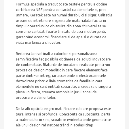
Formula speciala a trecut toate testele pentru a obtine
certificarea NSF pentru contactul cu alimentele si, prin
urmare, Keratek este nu numai durabil, ci si sigur. Calitatile
usoare de intretinere si igiena ale materialului fac ca in
timpul operatiunilor obisnuite din zona chiuvetei sa se
consume cantitati foarte limitate de apa si detergenti,
garantând economii financiare si de apa si o durata de
viata mai lunga a chiuvetei.
Redarea la nivel inalt a culorilor si personalizarea
semnificativa fac posibila obtinerea de solutii inovatoare
de continuitate. Blaturile de bucatarie realizate printr-un
proces de design monolitic in care fiecare element face
parte dintr-un intreg, iar accesoriile si electrocasnicele
dezvoltate printr-o linie cromatica de familie in care
elementele nu sunt entitati separate, ci creeaza o singura
piesa unificata, creeaza armonie in jurul zonei de
preparare a alimentelor.
De la alb optic la negru mat: fiecare culoare propusa este
pura, intensa si profunda. Conceputa ca substanta, parte
a materialului in sine, scoate in evidenta liniile geometrice
ale unui design rafinat pastrând in acelasi timp