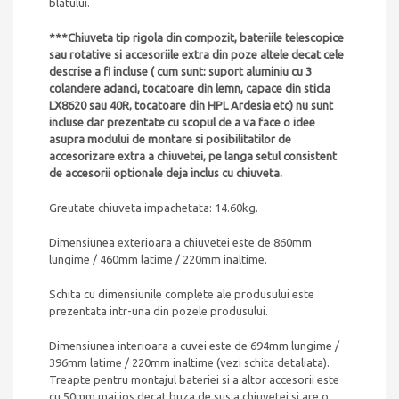
blatului.
***Chiuveta tip rigola din compozit, bateriile telescopice
sau rotative si accesoriile extra din poze altele decat cele
descrise a fi incluse ( cum sunt: suport aluminiu cu 3
colandere adanci, tocatoare din lemn, capace din sticla
LX8620 sau 40R, tocatoare din HPL Ardesia etc) nu sunt
incluse dar prezentate cu scopul de a va face o idee
asupra modului de montare si posibilitatilor de
accesorizare extra a chiuvetei, pe langa setul consistent
de accesorii optionale deja inclus cu chiuveta.
Greutate chiuveta impachetata: 14.60kg.
Dimensiunea exterioara a chiuvetei este de 860mm
lungime / 460mm latime / 220mm inaltime.
Schita cu dimensiunile complete ale produsului este
prezentata intr-una din pozele produsului.
Dimensiunea interioara a cuvei este de 694mm lungime /
396mm latime / 220mm inaltime (vezi schita detaliata).
Treapte pentru montajul bateriei si a altor accesorii este
cu 50mm mai jos decat buza de sus a chiuvetei si are o