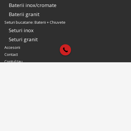
Baterii inox/cromate
Baterii granit
Seturi bucatarie: Baterii + Chiuvete
Seturi inox
Seturi granit
Accesorii
Contact
Contul tau
Contul tau CookingAid
Intra in cont
Modifica Cont
Reseteaza parola
Aboneaza-te la newsletter
Te tinem la curent cu noutatile noastre. Promotii & produse