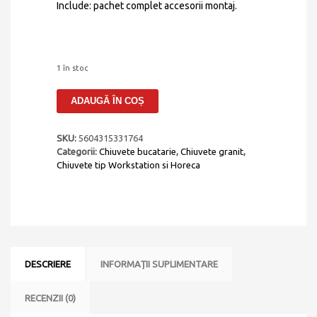
Include: pachet complet accesorii montaj.
1 în stoc
Cantitate
ADAUGĂ ÎN COȘ
Set
chiuveta
bucatarie
SKU:
5604315331764
compozit
Categorii:
Chiuvete bucatarie
,
Chiuvete granit
,
ceramic
Chiuvete tip Workstation si Horeca
Invisible
Dialogo
360
Workstation
Black
Matt
Neagra
DESCRIERE
INFORMAȚII SUPLIMENTARE
cu
6
accesorii:
RECENZII (0)
tavita