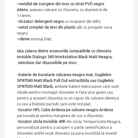
–
ventilul de scurgere din inox cu strat PVD negru
intens,
aceeasi culoare cu chiuveta, cu diametrul de
114mm;
-dozator detergent negru
cu recipient din ABS;
–
setul complet de tevi din plastic
alb cu preaplin cuva
negru;
–
cleme
montaj blat;
Iata cateva dintre accesoriile compatibile cu chiuveta
Invisible Dialogo 360 Workstation Black Matt Neagra
,
neincluse dar disponibile pe stoc:
-baterie de bucatarie culoarea neagra mat, Guglielmi
SP87040 Matt Black Pull Out extractibila sau Guglielmi
SP87030 Matt Black,
ambele baterii telescopice care sunt
ideale pentru montajul chiuvetei in fata unui geam sau
pentru a acoperi chiuveta cu un capac de culoare identica
cu cea a blatului pe/sub care este instalat;
-tocator HPL Cube Ardesia pe culoare neagru Ardesia
personalizat pentru marginea de sus a chiuvetei;
-tocator sticla Invisible 40R
din sticla Temperizata Neagra,
personalizat pentru a acoperi o parte semnificativa a
chiuvetei astfel incat chiuveta sa para invizibila la nivelul