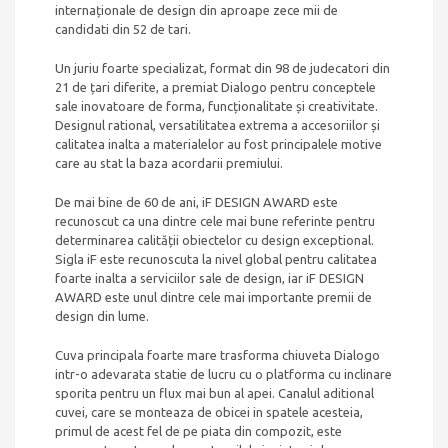
internaționale de design din aproape zece mii de
candidati din 52 de tari.
Un juriu foarte specializat, format din 98 de judecatori din
21 de țari diferite, a premiat Dialogo pentru conceptele
sale inovatoare de forma, funcționalitate și creativitate.
Designul rational, versatilitatea extrema a accesoriilor și
calitatea inalta a materialelor au fost principalele motive
care au stat la baza acordarii premiului.
De mai bine de 60 de ani, iF DESIGN AWARD este
recunoscut ca una dintre cele mai bune referinte pentru
determinarea calității obiectelor cu design exceptional.
Sigla iF este recunoscuta la nivel global pentru calitatea
foarte inalta a serviciilor sale de design, iar iF DESIGN
AWARD este unul dintre cele mai importante premii de
design din lume.
Cuva principala foarte mare trasforma chiuveta Dialogo
intr-o adevarata statie de lucru cu o platforma cu inclinare
sporita pentru un flux mai bun al apei. Canalul aditional
cuvei, care se monteaza de obicei in spatele acesteia,
primul de acest fel de pe piata din compozit, este