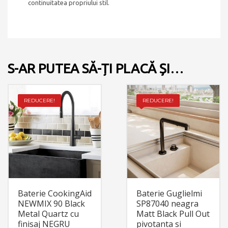
continuitatea propriului stil.
S-AR PUTEA SĂ-ȚI PLACĂ ȘI…
REDUCERE!
REDUCERE!
Baterie CookingAid
Baterie Guglielmi
NEWMIX 90 Black
SP87040 neagra
Metal Quartz cu
Matt Black Pull Out
finisaj NEGRU
pivotanta si