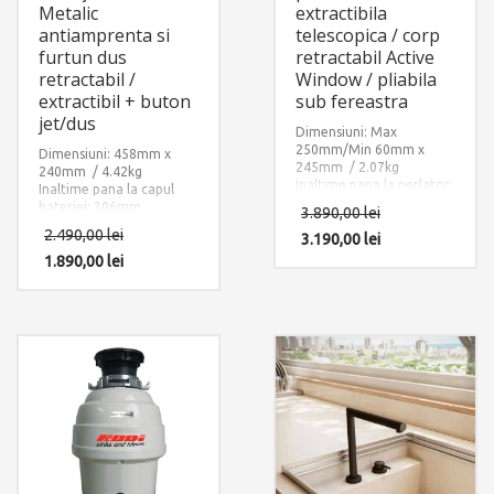
Metalic
extractibila
antiamprenta si
telescopica / corp
furtun dus
retractabil Active
retractabil /
Window / pliabila
extractibil + buton
sub fereastra
jet/dus
Dimensiuni: Max
250mm/Min 60mm x
Dimensiuni: 458mm x
245mm / 2.07kg
240mm / 4.42kg
Inaltime pana la perlator:
Inaltime pana la capul
213mm.
bateriei: 306mm.
3.890,00
lei
Finisaj: Negru Mat.
Accesorii instalare
2.490,00
lei
Accesorii instalare
3.190,00
lei
incluse: 2 x furtun
incluse: Maner cu
alimentare apa
1.890,00
lei
montare separata, toate
calda/rece si 1 x sistem
furtunurile de alimentare
fixare pe chiuveta sau pe
apa calda/rece +
blat.
furtunurile de
interconectare cu corpul
bateriei.