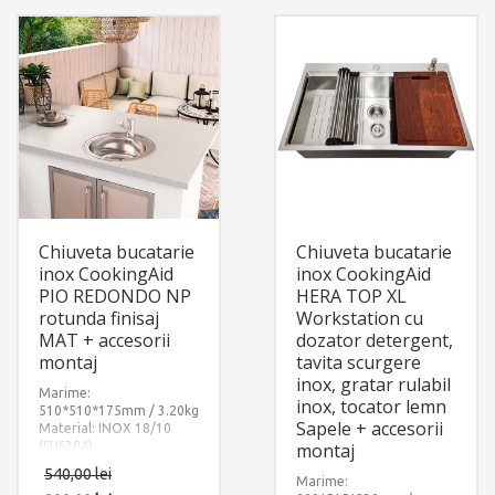
Chiuveta bucatarie
Chiuveta bucatarie
inox CookingAid
inox CookingAid
PIO REDONDO NP
HERA TOP XL
rotunda finisaj
Workstation cu
MAT + accesorii
dozator detergent,
montaj
tavita scurgere
inox, gratar rulabil
Marime:
inox, tocator lemn
510*510*175mm / 3.20kg
Sapele + accesorii
Material: INOX 18/10
(SUS304)
montaj
Componente:
540,00
lei
CookingAid Pio Redondo
Marime: