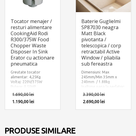
Tocator menajer /
Baterie Guglielmi
resturi alimentare
SP87030 neagra
CookingAid Rodi
Matt Black
R300/375W Food
pivotanta /
Chopper Waste
telescopica / corp
Disposer In Sink
retractabil Active
Erator cu actionare
Window / pliabila
pneumatica
sub fereastra
Greutate tocator
Dimensiuni: Max
alimentar: 4,25Kg
245mm/Min 35mm x
Voltaj: 220V/375W
240mm / 1.88kg
Putere: 0.50HP
Inaltime pana la perlator:
Sistem de tocare din otel
220mm.
1.690,00
lei
3.390,00
lei
inoxidabil
Finisaj: Negru Mat.
1.190,00
lei
Accesorii instalare
2.690,00
lei
incluse: Maner cu
montare separata, toate
furtunurile de alimentare
apa calda/rece +
furtunurile de
PRODUSE SIMILARE
interconectare cu corpul
bateriei.