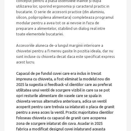
conceput pentru a plasa ustensilele inainte și dupa
utilizarea lor, sporind ergonomia și caracterul practic in
bucatarie. O serie de accesorii practice (din aluminiu,
silicon, polipropilena alimentara) completeaza programul
modular pentru a avea tot ce ai nevoie in faza de
preparare a alimentelor, stabilind un dialog real intre
toate elementele bucatariei.
Accesoriile aluneca de-a lungul marginii interioare a
chiuvetei pentru a fi mereu gasite în pozitia ideala, dar nu
sunt incluse cu chiuveta decat daca este specificat express
acest lucru.
Capacul de pe fundul cuvei care era inclus in trecut
impreuna cu chiuveta, a fost eliminat la modelul nou din
2025 la sugestia si feedback-ul clientilor care au preferat
utilitatea unui ventil de scurgere vizibil in care sa se pot
opri resturile alimentare din vasele care se spala in
chiuveta versus alternativa anterioara, adica un ventil
acoperit pentru care trebuia sa inlaturati o placa de granit
pentru a avea acces la ventil. Practic majoritatea clientilor
foloseau chiuveta cu capacul de granit care acoperea
zona de scurgere inlaturat din cuva. Asadar in 2025
fabrica a modificat designul cuvei inlaturand aceasta