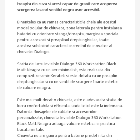
treapta din cuva si acest capac de granit care acoperea
scurgerea lasand ventilul negru usor accesibil.
Binenteles ca au ramas caracteristicile cheie ale acestui
model polular de chiuveta, zona laterala pentru instalarea
bateriei cu orientare stanga/dreapta, marginea speciala
pentru accesorii si preaplinul dreptunghiular, toate
acestea subliniind caracterul incredibil de inovator al
chiuvetei Dialogo.
Statia de lucru Invisible Dialogo 360 Workstation Black
Matt Neagra cu un aer minimalist, este realizata din
compozit ceramic Keratek si este dotata cu un preaplin
dreptunghiular si cu un ventil de scurgere foarte estetic
de culoare neagra.
Este mai mult decat o chiuveta, este o adevarata statie de
lucru confortabila si eficienta, unde totul este la indemana.
Datorita finisajelor de calitate si accesoriilor
personalizate, chiuveta
Invisible Dialogo 360 Workstation
Black Matt Neagra
adauga valoare estetica si practica
bucatariei tale.
Chiuveta nu are gaura pentru baterie predefinita din