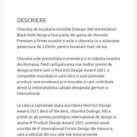
neagra,
scurgator
farfurii
DESCRIERE
negru,
gratar
Chiuveta de bucatarie Invisible Dialogo 360 Workstation
pliabil
Black Matt Neagra face parte din gama de chiuvete
negru,
Premium a firmei noastre si este o chiuveta cu o adancime
set
generoasa de 220mm, pentru bucatarii mari, de lux.
2
tocatoare
Chiuveta este prezentata in premiera si in colectia noastra
HPL,
din Romania, fiind castigatoarea mai multor premii de
dozator
design printre care si Red Dot Design Award 2021, o
detergent
competitie mondiala in care intra si sunt premiate
negru,
produse care exceleaza prin inovatie si care contribuie
ventil
direct la imbunatatirea calitatii designului german si
scurgere
international.
negru
si
La cateva saptamani dupa acordarea Red Dot Design
accesorii
Award 2021, Best of the Best, chiuveta Dialogo 360 a
montaj
primit un alt premiu prestigios internațional de design si
anume iF Product Design Award 2021, premiul anual
acordat de iF International Forum Design din Hanovra,
care a selectat din nou cele mai bune proiecte