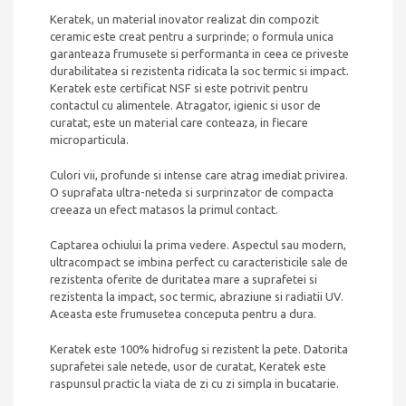
Keratek, un material inovator realizat din compozit
ceramic este creat pentru a surprinde; o formula unica
garanteaza frumusete si performanta in ceea ce priveste
durabilitatea si rezistenta ridicata la soc termic si impact.
Keratek este certificat NSF si este potrivit pentru
contactul cu alimentele. Atragator, igienic si usor de
curatat, este un material care conteaza, in fiecare
microparticula.
Culori vii, profunde si intense care atrag imediat privirea.
O suprafata ultra-neteda si surprinzator de compacta
creeaza un efect matasos la primul contact.
Captarea ochiului la prima vedere. Aspectul sau modern,
ultracompact se imbina perfect cu caracteristicile sale de
rezistenta oferite de duritatea mare a suprafetei si
rezistenta la impact, soc termic, abraziune si radiatii UV.
Aceasta este frumusetea conceputa pentru a dura.
Keratek este 100% hidrofug si rezistent la pete. Datorita
suprafetei sale netede, usor de curatat, Keratek este
raspunsul practic la viata de zi cu zi simpla in bucatarie.