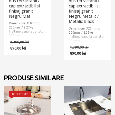
dus retractabil /
dus retractabil /
cap extractibil si
cap extractibil si
finisaj granit
finisaj granit
Negru Mat
Negru Metalic /
Metalic Black
Dimensiuni: 310mm x
230mm / 2.27kg
Dimensiuni: 326mm x
Inaltime pana la perlator:
200mm / 2.35kg
275mm.
Inaltime pana la perlator:
Lungime maxima
201mm.
1.390,00
lei
extindere furtun dus de la
Lungime maxima
1.390,00
lei
varful bateriei: 600mm.
890,00
lei
extindere furtun dus de la
Finisaj: Ultra Granit
varful bateriei: 600mm.
890,00
lei
NEGRU MAT
Finisaj: Ultra Granit
Accesorii instalare
NEGRU METALIC – BLACK
incluse: 2 x furtun
METAL QUARTZ
alimentare apa
Accesorii instalare
calda/rece si 1 x sistem
incluse: 2 x furtun
PRODUSE SIMILARE
fixare pe chiuveta sau pe
alimentare apa
blat.
calda/rece si 1 x sistem
fixare pe chiuveta sau pe
blat.
REDUCERE!