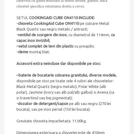
chiuveta cu gaura realizata la sediul nostru, gratuit, daca
clientul specifica orientarea dorita a cuvei.
SETUL
COOKINGAID CUBE ON4110 INCLUDE:
-chiuveta CookingAid Cube ON4110
pe culoare Metal
Black Quartz sau negru metalic / antracit;
-ventilul de scurgere din inox
, cu diametrul de 114mm,
cu
capac inox invizibil;
–
setul complet de tevi din plastic
cu preaplin;
-cleme
montaj blat.
Accesorii extra neincluse dar disponibile pe stoc:
–
baterie de bucatarie culoarea granitului, diverse modele,
disponibile pe stoc pe toate cele 4 culori ale chiuvetelor:
Black Metal Quartz (negru metalic), Polar White (alb
polar), Jasmine (ivory sau alb pal/alb galbui) si Avena (ca
si travertinul sau bej pigmentat);
-dozator de detergent/sapun
pe alb sau negru (270 lei
bucata), sau pe inox periat (150 lei bucata).
Greutate chiuveta impachetata: 11.00kg.
Dimensiunea exterioara a chiuvetei este de 410mm