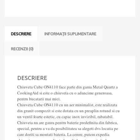
Neagra
/
Black
Metal
quartz
+
DESCRIERE
INFORMAȚII SUPLIMENTARE
accesorii
montaj
RECENZII (0)
DESCRIERE
Chiuveta Cube ON4110 face parte din gama Metal Quartz a
CookingAid si este o chiuveta cu o adancime generoasa,
pentru bucatarii mai mici.
Chiuveta Cube ON4110 cu un aer minimalist, este realizata
din granit compozit si este dotata cu un preaplin rotund si cu
un ventil foarte estetic, cu capac inox invizibil, rabatabil.
Chiuveta nu are gaura pentru baterie predefinita din fabrica,
special, pentru a va da posibilitatea sa alegeti dvs locatia pe
care doriti sa montati bateria. La cerere, putem expedia