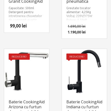
Granit CookingAid
pneumatica
Capacitate: 500ml
Greutate tocator
Detergent pentru
alimentar: 4,25Kg
intretinerea chiuvetelor
Voltaj: 220V/375W
de compozit quartz
Putere: 0.50HP
granit
Sistem de tocare din otel
99,00
lei
1.690,00
lei
inoxidabil
1.190,00
lei
REDUCERE!
REDUCERE!
Baterie CookingAid
Baterie CookingAid
Arizona cu furtun
Indiana cu furtun