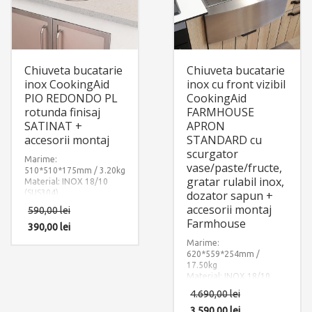
Chiuveta bucatarie
Chiuveta bucatarie
inox CookingAid
inox cu front vizibil
PIO REDONDO PL
CookingAid
rotunda finisaj
FARMHOUSE
SATINAT +
APRON
accesorii montaj
STANDARD cu
scurgator
Marime:
vase/paste/fructe,
510*510*175mm / 3.20kg
gratar rulabil inox,
Material: INOX 18/10
(SUS304)
dozator sapun +
Componente:
accesorii montaj
590,00
lei
CookingAid Pio Redondo
Farmhouse
PL rotunda, finisaj
390,00
lei
satinat. Include: pachet
Marime:
complet accesorii
620*559*254mm /
montaj.
17.50kg
Material: INOX 18/10
(SUS304)
4.690,00
lei
Componente: Chiuveta
Farm House Apron
3.590,00
lei