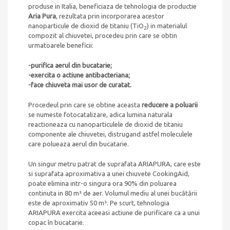
produse in Italia, beneficiaza de tehnologia de productie
Aria Pura
, rezultata prin incorporarea acestor
nanoparticule de dioxid de titaniu (TiO
) in materialul
2
compozit al chiuvetei, procedeu prin care se obtin
urmatoarele beneficii:
-purifica aerul din bucatarie;
-exercita o actiune antibacteriana;
-face chiuveta mai usor de curatat.
Procedeul prin care se obtine aceasta
reducere a poluarii
se numeste fotocatalizare, adica lumina naturala
reactioneaza cu nanoparticulele de dioxid de titaniu
componente ale chiuvetei, distrugand astfel moleculele
care polueaza aerul din bucatarie.
Un singur metru patrat de suprafata ARIAPURA, care este
si suprafata aproximativa a unei chiuvete CookingAid,
poate elimina intr-o singura ora 90% din poluarea
continuta in 80 m³ de aer. Volumul mediu al unei bucătării
este de aproximativ 50 m³. Pe scurt, tehnologia
ARIAPURA exercita aceeasi actiune de purificare ca a unui
copac în bucatarie.