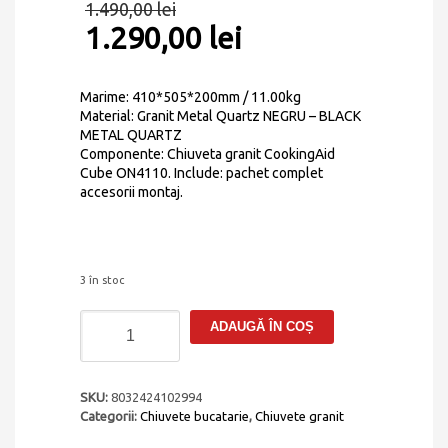
1.490,00
lei
1.290,00
lei
Marime: 410*505*200mm / 11.00kg
Material: Granit Metal Quartz NEGRU – BLACK
METAL QUARTZ
Componente: Chiuveta granit CookingAid
Cube ON4110. Include: pachet complet
accesorii montaj.
3 în stoc
Cantitate
ADAUGĂ ÎN COȘ
Chiuveta
bucatarie
granit
CookingAid
SKU:
8032424102994
Cube
Categorii:
Chiuvete bucatarie
,
Chiuvete granit
ON4110