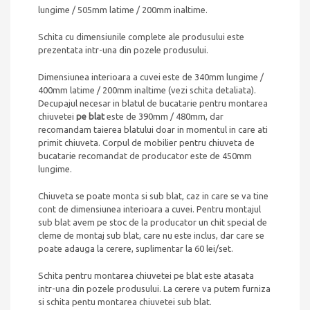
lungime / 505mm latime / 200mm inaltime.
Schita cu dimensiunile complete ale produsului este
prezentata intr-una din pozele produsului.
Dimensiunea interioara a cuvei este de 340mm lungime /
400mm latime / 200mm inaltime (vezi schita detaliata).
Decupajul necesar in blatul de bucatarie pentru montarea
chiuvetei
pe blat
este de 390mm / 480mm, dar
recomandam taierea blatului doar in momentul in care ati
primit chiuveta. Corpul de mobilier pentru chiuveta de
bucatarie recomandat de producator este de 450mm
lungime.
Chiuveta se poate monta si sub blat, caz in care se va tine
cont de dimensiunea interioara a cuvei. Pentru montajul
sub blat avem pe stoc de la producator un chit special de
cleme de montaj sub blat, care nu este inclus, dar care se
poate adauga la cerere, suplimentar la 60 lei/set.
Schita pentru montarea chiuvetei pe blat este atasata
intr-una din pozele produsului. La cerere va putem furniza
si schita pentu montarea chiuvetei sub blat.