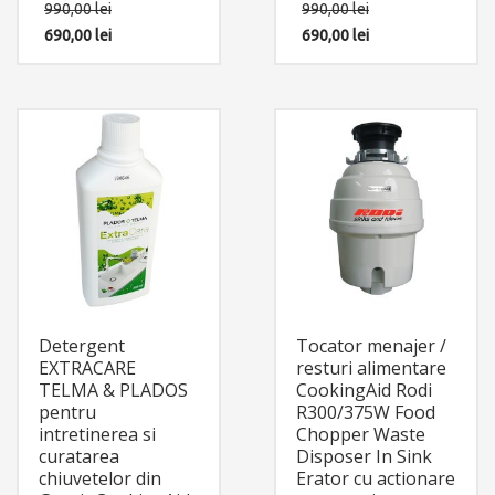
990,00
lei
990,00
lei
NEGRU METALIC – BLACK
NEGRU METALIC – BLACK
METAL QUARTZ
690,00
lei
METAL QUARTZ
690,00
lei
Accesorii instalare
Accesorii instalare
incluse: 2 x furtun
incluse: 2 x furtun
alimentare apa
alimentare apa
calda/rece si 1 x sistem
calda/rece si 1 x sistem
fixare pe chiuveta sau pe
fixare pe chiuveta sau pe
blat.
blat.
Detergent
Tocator menajer /
EXTRACARE
resturi alimentare
TELMA & PLADOS
CookingAid Rodi
pentru
R300/375W Food
intretinerea si
Chopper Waste
curatarea
Disposer In Sink
chiuvetelor din
Erator cu actionare