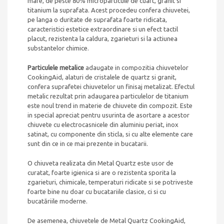
mare, de peste 80% microparticule de cuart, granit si
titanium la suprafata. Acest procedeu confera chiuvetei,
pe langa o duritate de suprafata foarte ridicata,
caracteristici estetice extraordinare si un efect tactil
placut, rezistenta la caldura, zgarieturi si la actiunea
substantelor chimice.
Particulele metalice
adaugate in compozitia chiuvetelor
CookingAid, alaturi de cristalele de quartz si granit,
confera suprafetei chiuvetelor un finisaj metalizat. Efectul
metalic rezultat prin adaugarea particulelor de titanium
este noul trend in materie de chiuvete din compozit. Este
in special apreciat pentru usurinta de asortare a acestor
chiuvete cu electrocasnicele din aluminiu periat, inox
satinat, cu componente din sticla, si cu alte elemente care
sunt din ce in ce mai prezente in bucatarii.
O chiuveta realizata din Metal Quartz este usor de
curatat, foarte igienica si are o rezistenta sporita la
zgarieturi, chimicale, temperaturi ridicate si se potriveste
foarte bine nu doar cu bucatariile clasice, ci si cu
bucatăriile moderne.
De asemenea, chiuvetele de Metal Quartz CookingAid,