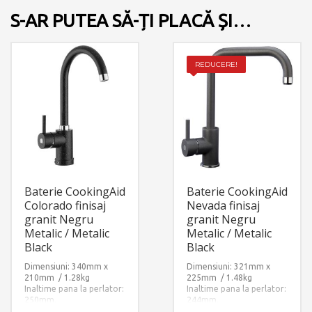
S-AR PUTEA SĂ-ȚI PLACĂ ȘI…
REDUCERE!
Baterie CookingAid
Baterie CookingAid
Colorado finisaj
Nevada finisaj
granit Negru
granit Negru
Metalic / Metalic
Metalic / Metalic
Black
Black
Dimensiuni: 340mm x
Dimensiuni: 321mm x
210mm / 1.28kg
225mm / 1.48kg
Inaltime pana la perlator:
Inaltime pana la perlator:
250mm.
244mm.
Finisaj: Ultra Granit
Finisaj: Ultra Granit