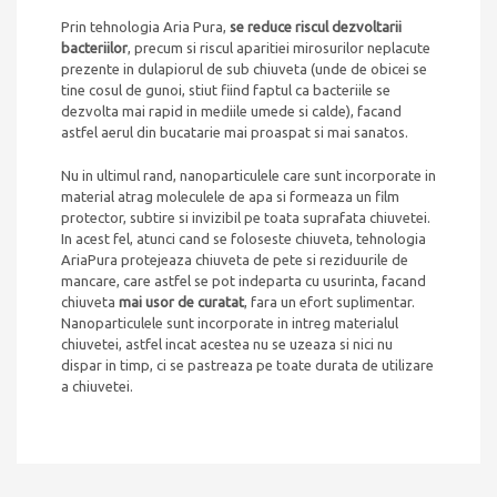
Prin tehnologia Aria Pura,
se reduce riscul dezvoltarii
bacteriilor
, precum si riscul aparitiei mirosurilor neplacute
prezente in dulapiorul de sub chiuveta (unde de obicei se
tine cosul de gunoi, stiut fiind faptul ca bacteriile se
dezvolta mai rapid in mediile umede si calde), facand
astfel aerul din bucatarie mai proaspat si mai sanatos.
Nu in ultimul rand, nanoparticulele care sunt incorporate in
material atrag moleculele de apa si formeaza un film
protector, subtire si invizibil pe toata suprafata chiuvetei.
In acest fel, atunci cand se foloseste chiuveta, tehnologia
AriaPura protejeaza chiuveta de pete si reziduurile de
mancare, care astfel se pot indeparta cu usurinta, facand
chiuveta
mai usor de curatat
, fara un efort suplimentar.
Nanoparticulele sunt incorporate in intreg materialul
chiuvetei, astfel incat acestea nu se uzeaza si nici nu
dispar in timp, ci se pastreaza pe toate durata de utilizare
a chiuvetei.