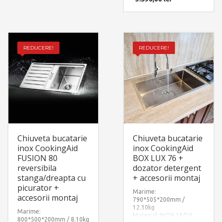
Standard cu 3 accesorii:
dozator sapun inox +
gratar rulabil din inox si
cauciuc + scurgator
tavita din inox perforat.
Include: pachet complet
REDUCERE!
REDUCERE!
accesorii montaj.
Chiuveta bucatarie
Chiuveta bucatarie
inox CookingAid
inox CookingAid
FUSION 80
BOX LUX 76 +
reversibila
dozator detergent
stanga/dreapta cu
+ accesorii montaj
picurator +
Marime:
accesorii montaj
790*505*200mm /
12.30kg
Marime:
Material: INOX 18/10
800*500*200mm / 8.10kg