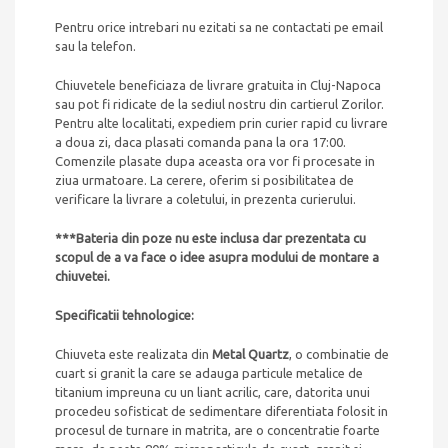
Pentru orice intrebari nu ezitati sa ne contactati pe email
sau la telefon.
Chiuvetele beneficiaza de livrare gratuita in Cluj-Napoca
sau pot fi ridicate de la sediul nostru din cartierul Zorilor.
Pentru alte localitati, expediem prin curier rapid cu livrare
a doua zi, daca plasati comanda pana la ora 17:00.
Comenzile plasate dupa aceasta ora vor fi procesate in
ziua urmatoare. La cerere, oferim si posibilitatea de
verificare la livrare a coletului, in prezenta curierului.
***Bateria din poze nu este inclusa dar prezentata cu
scopul de a va face o idee asupra modului de montare a
chiuvetei.
Specificatii tehnologice:
Chiuveta este realizata din
Metal Quartz
, o combinatie de
cuart si granit la care se adauga particule metalice de
titanium impreuna cu un liant acrilic, care, datorita unui
procedeu sofisticat de sedimentare diferentiata folosit in
procesul de turnare in matrita, are o concentratie foarte