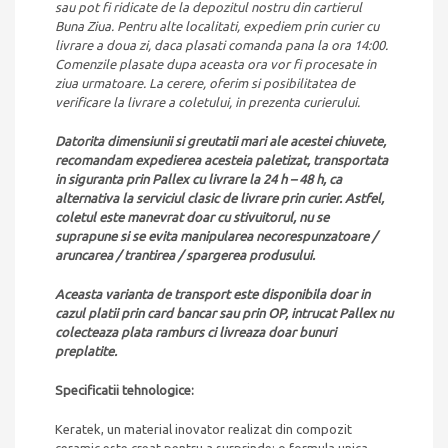
sau pot fi ridicate de la depozitul nostru din cartierul
Buna Ziua. Pentru alte localitati, expediem prin curier cu
livrare a doua zi, daca plasati comanda pana la ora 14:00.
Comenzile plasate dupa aceasta ora vor fi procesate in
ziua urmatoare. La cerere, oferim si posibilitatea de
verificare la livrare a coletului, in prezenta curierului.
Datorita dimensiunii si greutatii mari ale acestei chiuvete,
recomandam expedierea acesteia paletizat, transportata
in siguranta prin Pallex cu livrare la 24 h – 48 h, ca
alternativa la serviciul clasic de livrare prin curier. Astfel,
coletul este manevrat doar cu stivuitorul, nu se
suprapune si se evita manipularea necorespunzatoare /
aruncarea / trantirea / spargerea produsului.
Aceasta varianta de transport este disponibila doar in
cazul platii prin card bancar sau prin OP, intrucat Pallex nu
colecteaza plata ramburs ci livreaza doar bunuri
preplatite.
Specificatii tehnologice:
Keratek, un material inovator realizat din compozit