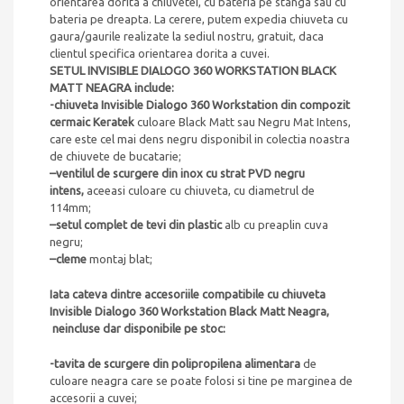
orientarea dorita a chiuvetei, cu bateria pe stanga sau cu
bateria pe dreapta. La cerere, putem expedia chiuveta cu
gaura/gaurile realizate la sediul nostru, gratuit, daca
clientul specifica orientarea dorita a cuvei.
SETUL
INVISIBLE DIALOGO 360 WORKSTATION BLACK
MATT NEAGRA include:
-chiuveta
Invisible Dialogo 360 Workstation din compozit
cermaic Keratek
culoare
Black Matt
sau Negru Mat Intens,
care este cel mai dens negru disponibil in colectia noastra
de chiuvete de bucatarie;
–
ventilul de scurgere din inox cu strat PVD negru
intens,
aceeasi culoare cu chiuveta, cu diametrul de
114mm;
–
setul complet de tevi din plastic
alb cu preaplin cuva
negru;
–
cleme
montaj blat;
Iata cateva dintre accesoriile compatibile cu chiuveta
Invisible Dialogo 360 Workstation Black Matt Neagra
,
neincluse dar disponibile pe stoc:
-tavita de scurgere din polipropilena alimentara
de
culoare neagra care se poate folosi si tine pe marginea de
accesorii a cuvei;