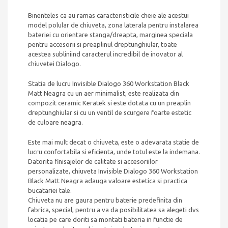
Binenteles ca au ramas caracteristicile cheie ale acestui
model polular de chiuveta, zona laterala pentru instalarea
bateriei cu orientare stanga/dreapta, marginea speciala
pentru accesorii si preaplinul dreptunghiular, toate
acestea subliniind caracterul incredibil de inovator al
chiuvetei Dialogo.
Statia de lucru Invisible Dialogo 360 Workstation Black
Matt Neagra cu un aer minimalist, este realizata din
compozit ceramic Keratek si este dotata cu un preaplin
dreptunghiular si cu un ventil de scurgere foarte estetic
de culoare neagra.
Este mai mult decat o chiuveta, este o adevarata statie de
lucru confortabila si eficienta, unde totul este la indemana.
Datorita finisajelor de calitate si accesoriilor
personalizate, chiuveta
Invisible Dialogo 360 Workstation
Black Matt Neagra
adauga valoare estetica si practica
bucatariei tale.
Chiuveta nu are gaura pentru baterie predefinita din
fabrica, special, pentru a va da posibilitatea sa alegeti dvs
locatia pe care doriti sa montati bateria in functie de