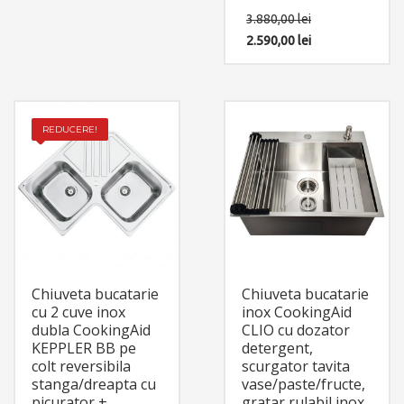
(SUS304)
montaj.
3.880,00
lei
Componente: Chiuveta
Hera Large cu 4 accesorii:
2.590,00
lei
dozator detergent +
gratar rulabil inox +
scurgator tavita inox
perforat + tocator
Sapele. Include: pachet
complet accesorii
REDUCERE!
montaj.
Chiuveta bucatarie
Chiuveta bucatarie
cu 2 cuve inox
inox CookingAid
dubla CookingAid
CLIO cu dozator
KEPPLER BB pe
detergent,
colt reversibila
scurgator tavita
stanga/dreapta cu
vase/paste/fructe,
picurator +
gratar rulabil inox