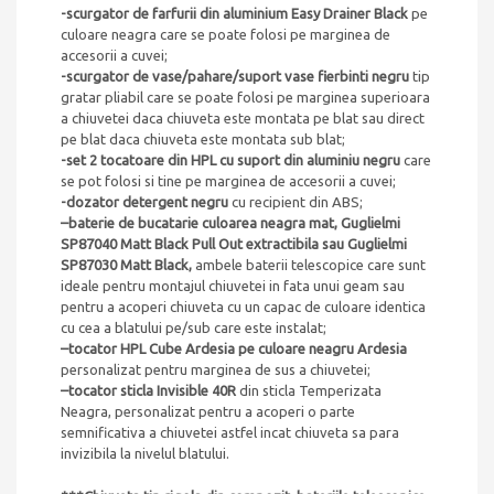
-scurgator de farfurii din aluminium Easy Drainer Black
pe
culoare neagra care se poate folosi pe marginea de
accesorii a cuvei;
-scurgator de vase/pahare/suport vase fierbinti negru
tip
gratar pliabil care se poate folosi pe marginea superioara
a chiuvetei daca chiuveta este montata pe blat sau direct
pe blat daca chiuveta este montata sub blat;
-set 2 tocatoare din HPL cu suport din aluminiu negru
care
se pot folosi si tine pe marginea de accesorii a cuvei;
-dozator detergent negru
cu recipient din ABS;
–
baterie de bucatarie culoarea neagra mat, Guglielmi
SP87040 Matt Black Pull Out extractibila sau Guglielmi
SP87030 Matt Black,
ambele baterii telescopice care sunt
ideale pentru montajul chiuvetei in fata unui geam sau
pentru a acoperi chiuveta cu un capac de culoare identica
cu cea a blatului pe/sub care este instalat;
–
tocator HPL Cube Ardesia pe culoare neagru Ardesia
personalizat pentru marginea de sus a chiuvetei;
–
tocator sticla Invisible 40R
din sticla Temperizata
Neagra, personalizat pentru a acoperi o parte
semnificativa a chiuvetei astfel incat chiuveta sa para
invizibila la nivelul blatului.