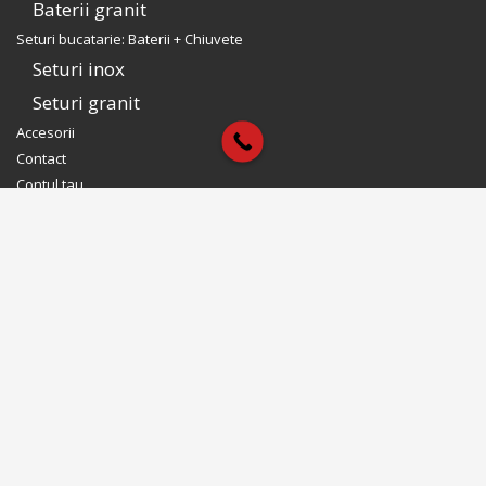
Baterii granit
Seturi bucatarie: Baterii + Chiuvete
Seturi inox
Seturi granit
Accesorii
Contact
Contul tau
Contul tau CookingAid
Intra in cont
Modifica Cont
Reseteaza parola
Aboneaza-te la newsletter
Te tinem la curent cu noutatile noastre. Promotii & produse