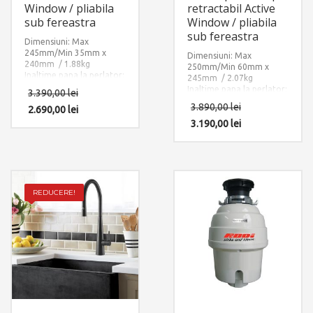
Window / pliabila
retractabil Active
sub fereastra
Window / pliabila
sub fereastra
Dimensiuni: Max
245mm/Min 35mm x
Dimensiuni: Max
240mm / 1.88kg
250mm/Min 60mm x
Inaltime pana la perlator:
245mm / 2.07kg
220mm.
Inaltime pana la perlator:
3.390,00
lei
Finisaj: Negru Mat.
213mm.
3.890,00
lei
Accesorii instalare
2.690,00
lei
Finisaj: Negru Mat.
incluse: Maner cu
Accesorii instalare
3.190,00
lei
montare separata, toate
incluse: Maner cu
furtunurile de alimentare
montare separata, toate
apa calda/rece +
furtunurile de alimentare
furtunurile de
apa calda/rece +
interconectare cu corpul
furtunurile de
bateriei.
interconectare cu corpul
REDUCERE!
bateriei.