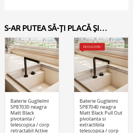
S-AR PUTEA SĂ-ȚI PLACĂ ȘI…
REDUCERE!
Baterie Guglielmi
Baterie Guglielmi
SP87030 neagra
SP87040 neagra
Matt Black
Matt Black Pull Out
pivotanta /
pivotanta si
telescopica / corp
extractibila
retractabil Active
telescopica / corp