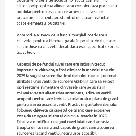
bucatarie. O serie de accesorii practice (din aluminiu,
silicon, polipropilena alimentara) completeaza programul
modular pentru a avea tot ce ai nevoie in faza de
preparare a alimentelor, stabilind un dialog real intre
toate elementele bucatariei.
Accesoriile aluneca de-a lungul marginii interioare a
chiuvetei pentru a fi mereu gasite în pozitia ideala, dar nu
sunt incluse cu chiuveta decat daca este specificat express
acest lucru.
Capacul de pe fundul cuvei care era inclus in trecut
impreuna cu chiuveta, a fost eliminat la modelul nou din
2025 la sugestia si feedback-ul clientilor care au preferat
utilitatea unui ventil de scurgere vizibil in care sa se pot
opri resturile alimentare din vasele care se spala in
chiuveta versus alternativa anterioara, adica un ventil
acoperit pentru care trebuia sa inlaturati o placa de granit
pentru a avea acces la ventil. Practic majoritatea clientilor
foloseau chiuveta cu capacul de granit care acoperea
zona de scurgere inlaturat din cuva. Asadar in 2025
fabrica a modificat designul cuvei inlaturand aceasta
treapta din cuva si acest capac de granit care acoperea
scurgerea lasand ventilul negru usor accesibil.