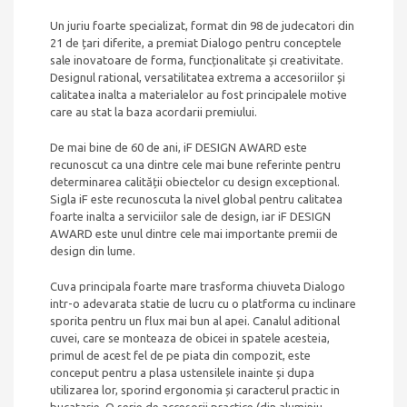
Un juriu foarte specializat, format din 98 de judecatori din
21 de țari diferite, a premiat Dialogo pentru conceptele
sale inovatoare de forma, funcționalitate și creativitate.
Designul rational, versatilitatea extrema a accesoriilor și
calitatea inalta a materialelor au fost principalele motive
care au stat la baza acordarii premiului.
De mai bine de 60 de ani, iF DESIGN AWARD este
recunoscut ca una dintre cele mai bune referinte pentru
determinarea calității obiectelor cu design exceptional.
Sigla iF este recunoscuta la nivel global pentru calitatea
foarte inalta a serviciilor sale de design, iar iF DESIGN
AWARD este unul dintre cele mai importante premii de
design din lume.
Cuva principala foarte mare trasforma chiuveta Dialogo
intr-o adevarata statie de lucru cu o platforma cu inclinare
sporita pentru un flux mai bun al apei. Canalul aditional
cuvei, care se monteaza de obicei in spatele acesteia,
primul de acest fel de pe piata din compozit, este
conceput pentru a plasa ustensilele inainte și dupa
utilizarea lor, sporind ergonomia și caracterul practic in