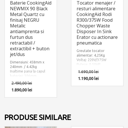
Baterie CookingAid
Tocator menajer /
NEWMIX 90 Black
resturi alimentare
Metal Quartz cu
CookingAid Rodi
finisaj NEGRU
R300/375W Food
Metalic
Chopper Waste
antiamprenta si
Disposer In Sink
furtun dus
Erator cu actionare
retractabil /
pneumatica
extractibil + buton
Greutate tocator
jet/dus
alimentar: 4,25Kg
Voltaj: 220V/375W
Dimensiuni: 458mm x
Putere: 0.50HP
240mm / 4.42kg
Sistem de tocare din otel
Inaltime pana la capul
1.690,00
lei
inoxidabil
bateriei: 306mm.
1.190,00
lei
Accesorii instalare
2.490,00
lei
incluse: 2 x furtun
alimentare apa
1.890,00
lei
calda/rece si 1 x sistem
fixare pe chiuveta sau pe
blat.
PRODUSE SIMILARE