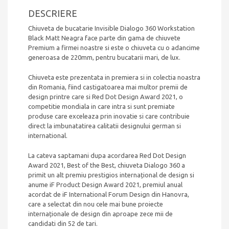
montaj
DESCRIERE
Chiuveta de bucatarie Invisible Dialogo 360 Workstation
Black Matt Neagra face parte din gama de chiuvete
Premium a firmei noastre si este o chiuveta cu o adancime
generoasa de 220mm, pentru bucatarii mari, de lux.
Chiuveta este prezentata in premiera si in colectia noastra
din Romania, fiind castigatoarea mai multor premii de
design printre care si Red Dot Design Award 2021, o
competitie mondiala in care intra si sunt premiate
produse care exceleaza prin inovatie si care contribuie
direct la imbunatatirea calitatii designului german si
international.
La cateva saptamani dupa acordarea Red Dot Design
Award 2021, Best of the Best, chiuveta Dialogo 360 a
primit un alt premiu prestigios internațional de design si
anume iF Product Design Award 2021, premiul anual
acordat de iF International Forum Design din Hanovra,
care a selectat din nou cele mai bune proiecte
internaționale de design din aproape zece mii de
candidati din 52 de tari.