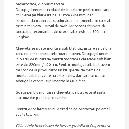
neperforate, ci doar marcate.
Decupajul necesar in blatul de bucatarie pentru montarea
chiuvetei
pe blat
este de 850mm / 450mm, dar
recomandam taierea blatului doar in momentul in care ati
primit chiuveta. Corpul de mobilier pentru chiuveta de
bucatarie recomandat de producator este de 900mm
lungime.
Chiuveta se poate monta si sub blat, caz in care se va tine
cont de dimensiunea interioara a cuvei. Decupajul necesar
in blatul de bucatarie pentru montarea chiuvetei
sub blat
este de 820mm / 420mm. Pentru montajul sub blat avem
pe stoc de la producator un kit special de cleme de
montaj sub blat, care nu este inclus, dar care se poate
adauga la cerere, suplimentar la 60 lei/set.
Schita pentru montarea chiuvetei pe blat este atasata
intr-una din pozele produsului.
Pentru orice intrebari nu ezitati sa ne contactati pe email
sau la telefon.
Chiuvetele beneficiaza de livrare gratuita in Cluj-Napoca