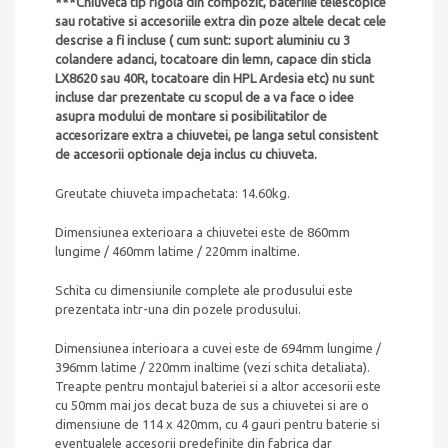
***Chiuveta tip rigola din compozit, bateriile telescopice
sau rotative si accesoriile extra din poze altele decat cele
descrise a fi incluse ( cum sunt: suport aluminiu cu 3
colandere adanci, tocatoare din lemn, capace din sticla
LX8620 sau 40R, tocatoare din HPL Ardesia etc) nu sunt
incluse dar prezentate cu scopul de a va face o idee
asupra modului de montare si posibilitatilor de
accesorizare extra a chiuvetei, pe langa setul consistent
de accesorii optionale deja inclus cu chiuveta.
Greutate chiuveta impachetata: 14.60kg.
Dimensiunea exterioara a chiuvetei este de 860mm
lungime / 460mm latime / 220mm inaltime.
Schita cu dimensiunile complete ale produsului este
prezentata intr-una din pozele produsului.
Dimensiunea interioara a cuvei este de 694mm lungime /
396mm latime / 220mm inaltime (vezi schita detaliata).
Treapte pentru montajul bateriei si a altor accesorii este
cu 50mm mai jos decat buza de sus a chiuvetei si are o
dimensiune de 114 x 420mm, cu 4 gauri pentru baterie si
eventualele accesorii predefinite din fabrica dar