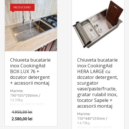
REDUCERE!
Chiuveta bucatarie
Chiuveta bucatarie
inox CookingAid
inox CookingAid
BOX LUX 76 +
HERA LARGE cu
dozator detergent
dozator detergent,
+ accesorii montaj
scurgator
vase/paste/fructe,
Marime:
gratar rulabil inox,
790*505*200mm /
tocator Sapele +
12.30kg
Material: INOX 18/10
accesorii montaj
(SUS304)
4.950,00
lei
Componente: Chiuveta
Marime:
Lux 76 + dozator
2.580,00
lei
750*440*230mm /
Box
detergent
14.70kg
. Include: pachet
Material: INOX 18/10
complet accesorii