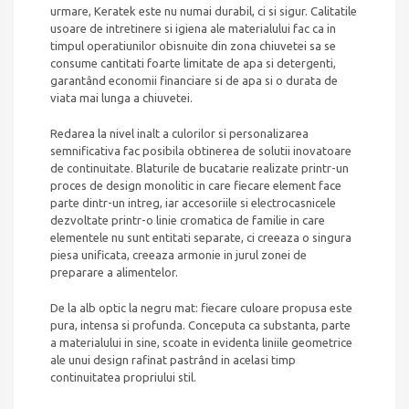
urmare, Keratek este nu numai durabil, ci si sigur. Calitatile
usoare de intretinere si igiena ale materialului fac ca in
timpul operatiunilor obisnuite din zona chiuvetei sa se
consume cantitati foarte limitate de apa si detergenti,
garantând economii financiare si de apa si o durata de
viata mai lunga a chiuvetei.
Redarea la nivel inalt a culorilor si personalizarea
semnificativa fac posibila obtinerea de solutii inovatoare
de continuitate. Blaturile de bucatarie realizate printr-un
proces de design monolitic in care fiecare element face
parte dintr-un intreg, iar accesoriile si electrocasnicele
dezvoltate printr-o linie cromatica de familie in care
elementele nu sunt entitati separate, ci creeaza o singura
piesa unificata, creeaza armonie in jurul zonei de
preparare a alimentelor.
De la alb optic la negru mat: fiecare culoare propusa este
pura, intensa si profunda. Conceputa ca substanta, parte
a materialului in sine, scoate in evidenta liniile geometrice
ale unui design rafinat pastrând in acelasi timp
continuitatea propriului stil.