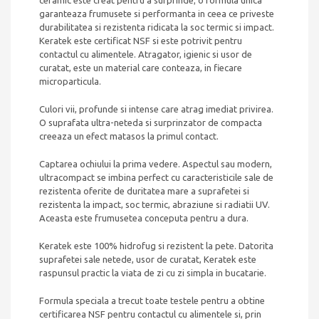
ceramic este creat pentru a surprinde; o formula unica
garanteaza frumusete si performanta in ceea ce priveste
durabilitatea si rezistenta ridicata la soc termic si impact.
Keratek este certificat NSF si este potrivit pentru
contactul cu alimentele. Atragator, igienic si usor de
curatat, este un material care conteaza, in fiecare
microparticula.
Culori vii, profunde si intense care atrag imediat privirea.
O suprafata ultra-neteda si surprinzator de compacta
creeaza un efect matasos la primul contact.
Captarea ochiului la prima vedere. Aspectul sau modern,
ultracompact se imbina perfect cu caracteristicile sale de
rezistenta oferite de duritatea mare a suprafetei si
rezistenta la impact, soc termic, abraziune si radiatii UV.
Aceasta este frumusetea conceputa pentru a dura.
Keratek este 100% hidrofug si rezistent la pete. Datorita
suprafetei sale netede, usor de curatat, Keratek este
raspunsul practic la viata de zi cu zi simpla in bucatarie.
Formula speciala a trecut toate testele pentru a obtine
certificarea NSF pentru contactul cu alimentele si, prin