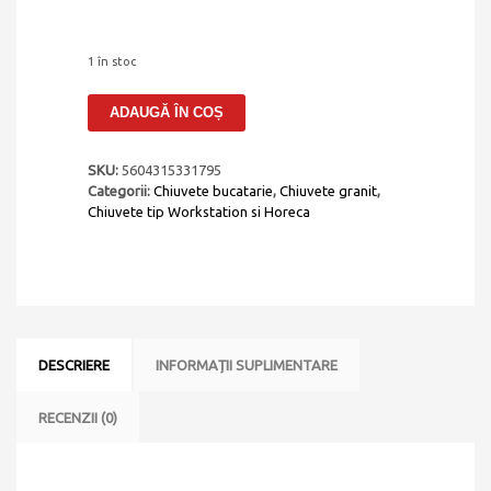
1 în stoc
Cantitate
ADAUGĂ ÎN COȘ
Set
chiuveta
bucatarie
SKU:
5604315331795
compozit
Categorii:
Chiuvete bucatarie
,
Chiuvete granit
,
ceramic
Chiuvete tip Workstation si Horeca
Invisible
Dialogo
360
Workstation
Black
Matt
Neagra
DESCRIERE
INFORMAȚII SUPLIMENTARE
cu
ventil
scurgere
RECENZII (0)
negru
si
accesorii