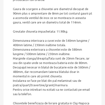
Gaura de scurgere a chiuvetei are diametrul decupat de
90mm plus o amprentare de 8mm pe tot conturul gaurii pt
a acomoda ventilul de inox ce se monteaza in aceasta
gaura, ventil care are un diametru total de 114mm.
Greutate chiuveta impachetata: 11.90kg.
Dimensiunea interioara a cuvei este de 540mm lungime /
400mm latime / 230mm inaltime totala.
Dimensiunea exterioara a chiuvetei este de 580mm
lungime / 500mm latime / 230mm inaltime.
Marginile stanga/dreapta/fata sunt de 20mm fiecare, iar
cea din spate unde se monteaza bateria este de 80mm.
Decupajul necesar in blatul de bucatarie este de 560mm /
480mm, dar recomandam taierea blatului doar in
momentul in care ati primit chiuveta.
Instalarea se face pe blat din pal melaminat sau de
piatra/quart/travertine/granit/marmura.
Pentru orice intrebari nu ezitati sa ne contactati pe email
sau la telefon.
Chiuvetele beneficiaza de livrare gratuita in Cluj-Napoca