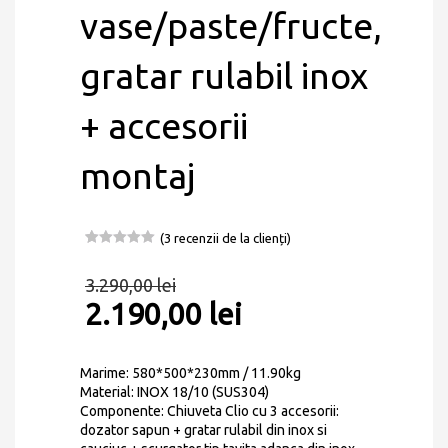
vase/paste/fructe,
gratar rulabil inox
+ accesorii
montaj
(
3
recenzii de la clienți)
Evaluat la
3
5.00
din 5
3.290,00
lei
pe baza a
evaluări de
2.190,00
lei
la clienți
Marime: 580*500*230mm / 11.90kg
Material: INOX 18/10 (SUS304)
Componente: Chiuveta Clio cu 3 accesorii:
dozator sapun + gratar rulabil din inox si