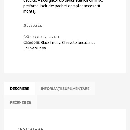
cauciuc + scurgator tip tavita adanca din inox
perforat. Include: pachet complet accesorii
montaj.
Stoc epuizat
SKU:
7448337026028
Categorii:
Black friday
,
Chiuvete bucatarie
,
Chiuvete inox
DESCRIERE
INFORMAȚII SUPLIMENTARE
RECENZII (3)
DESCRIERE