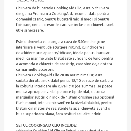
Chiuveta de bucatarie CookingAid Clio, este o chiuveta
din gama Premium a CookingAid, recomandata pentru
domeniul casnic, pentru bucatarii mici si medii si pentru
foisoare, unde accesoriile care vin incluse cu chiuveta sunt
utile si necesare.
Este o chiuveta cu o singura cuva de 540mm lungime
interioara si ventil de scurgere rotund, cu inchidere si
deschidere prin apasare/ridicare, ideala pentru bucatarii
medii ca marime unde blatul este suficient de lung pentru
a acomoda o chiuveta de acest tip, care vine deja dotata
cu mai multe accesorii.
Chiuveta CookingAid Clio cu un aer minimalist, este
sudata din otel inoxidabil periat 18/10 cu raze de curbura
la colturile interioare ale cuvei R10 (de 10mm) si se poate
monta aproape invizibil pe orice tip de blat, datorita
marginilor subtiri din inox de 1.8mm grosime sau optional
flush mount, intr-un mic sanfren la nivelul blatului, pentru
blaturi din materiale rezistente la apa, chiuveta avand o
buza superioara plana, fara tesituri sau alte indoiri.
SETUL
COOKINGAID CLIO INCLUDE:
-chiuveta CookingAid Clio
cu finisaj inox satinat si cu o