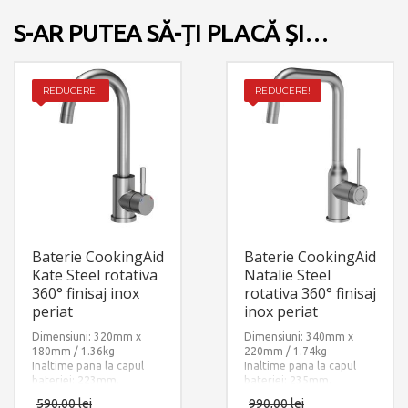
S-AR PUTEA SĂ-ȚI PLACĂ ȘI…
REDUCERE!
REDUCERE!
Baterie CookingAid
Baterie CookingAid
Kate Steel rotativa
Natalie Steel
360° finisaj inox
rotativa 360° finisaj
periat
inox periat
Dimensiuni: 320mm x
Dimensiuni: 340mm x
180mm / 1.36kg
220mm / 1.74kg
Inaltime pana la capul
Inaltime pana la capul
bateriei: 223mm.
bateriei: 235mm.
Finisaj: Inox periat.
Finisaj: Inox periat.
590,00
lei
990,00
lei