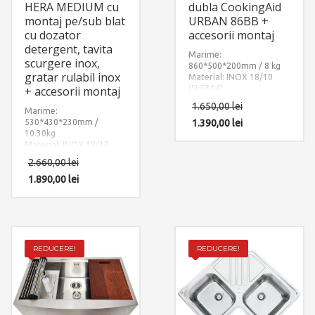
HERA MEDIUM cu
dubla CookingAid
montaj pe/sub blat
URBAN 86BB +
cu dozator
accesorii montaj
detergent, tavita
Marime:
scurgere inox,
860*500*200mm / 8 kg
gratar rulabil inox
Material: INOX 18/10
+ accesorii montaj
(SUS304)
Componente:
1.650,00
lei
Marime:
CookingAid Urban 86BB
530*430*230mm /
cu 2 cuve, reversibila
1.390,00
lei
10.30kg
stanga/dreapta. Include:
Material: INOX 18/10
pachet complet accesorii
(SUS304)
montaj.
2.660,00
lei
Componente: Chiuveta
Hera Medium cu 3
1.890,00
lei
accesorii: dozator
detergent + gratar rulabil
inox + tavita scurgere
inox. Include: pachet
complet accesorii
montaj.
REDUCERE!
REDUCERE!