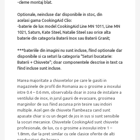
-cleme montaj blat.
Optionale, neincluse dar disponibile in stoc, din
acelasi gama CookingAid Clio:
-baterie de lux model CookingAid Line MN 1011, Line MN
1021, Saturn, Kate Steel, Natalie Steel sau orice alta
baterie din categoria Baterii Inox sau Baterii Granit
;
***bateriile din imagini nu sunt incluse, fiind optionale dar
disponibile si ca seturi la categoria “Seturi bucatarie:
Baterii + Chiuvete”; doar componentele descrise in text ca
fiind incluse sunt incluse.
Marea majoritate a chiuvetelor pe care le gasiti in
magazinele de profil din Romania au o grosime a inoxului
intre 0.4 – 0.6 mm, observabila doar in zona de instalare a
ventilului de inox, in jurul gaurii de evacuare, grosimea
marginilor de sus fiind ascunsa prin tesire sau indoiri
multiple. Acel gen de chiuvete flambeaza cand sunt
apasate chiar si cu un deget de jos in sus si sunt sensibile
la socuri mecanice. Chiuvetele CookingAid sunt chiuvete
profesionale, de lux, cu o grosime a inoxului intre 1 –
1.8mm, dar la pret similar cu cele clasice oferite de alti
producatori din bransa.