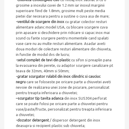
grosime a inoxului cuvei de 1.2 mm iar inoxul marginii
superioare fiind de 1.8mm, grosime mult peste media
pietei dar necesara pentru a sustine o cuva asa de mare;
-ventilul de scurgere din inox
cu gratar colector resturi
alimentare adanc model USA, cu blocare scurgere cuva
prin apasare si deschidere prin ridicare si capac inox mai
scund cu fante scurgere pentru momentele cand spalati
vase care nu au multe resturi alimentare. Asadar aveti
doua moduri de colectare resturi alimentare din chiuveta,
in functie de modul dvs de lucru;
-setul complet de tevi din plastic
cu sifon si preaplin pana
la evacuarea din perete, cu adaptor scurgere canalizare pt
teava de 32mm, 40mm si 50mm;
-gratar scurgator rulabil din inox cilindric si cauciuc
negru
care se foloseste pe oricare parte a chiuvetei aveti
nevoie de realizarea unei zone de picurare, personalizat
pentru treapta inferioara a chiuvetei;
–
scurgator tip tavita adanca
din inox SUS304 perforat
care se poate folosi pe oricare parte a chiuvetei pentru
vase/paste/fructe, personalizat pentru treapta inferioara
a chiuvetei;
-dozator detergent
/ dispersor detergent din inox
deasupra si recipient plastic sub chiuveta;