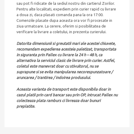
sau pot fi ridicate de la sediul nostru din cartierul Zorilor.
Pentru alte localitati, expediem prin curier rapid cu livrare
a doua zi, daca plasati comanda pana la ora 17:00.
Comenzile plasate dupa aceasta ora vor fi procesate in
ziua urmatoare. La cerere, oferim si posibilitatea de
verificare la livrare a coletului, in prezenta curierului.
Datorita dimensiunii si greutatii mari ale acestei chiuvete,
recomandam expedierea acesteia paletizat, transportata
in siguranta prin Pallex cu livrare la 24 h – 48 h, ca
alternativa la serviciul clasic de livrare prin curier. Astfel,
coletul este manevrat doar cu stivuitorul, nu se
suprapune si se evita manipularea necorespunzatoare /
aruncarea / trantirea / indoirea produsului.
Aceasta varianta de transport este disponibila doar in
cazul platii prin card bancar sau prin OP, intrucat Pallex nu
colecteaza plata ramburs ci livreaza doar bunuri
preplatite.