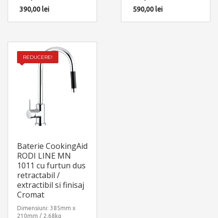
Accesorii instalare
Accesorii instalare
incluse: 2 x furtun
390,00
lei
incluse: 2 x furtun
590,00
lei
alimentare apa
alimentare apa
calda/rece.
calda/rece.
REDUCERE!
Baterie CookingAid
RODI LINE MN
1011 cu furtun dus
retractabil /
extractibil si finisaj
Cromat
Dimensiuni: 385mm x
210mm / 2.68kg