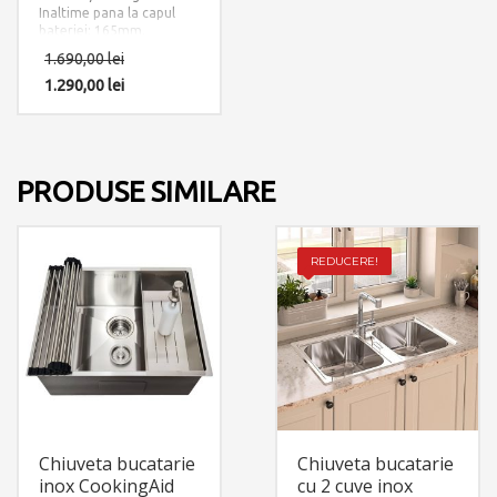
Inaltime pana la capul
bateriei: 165mm.
Finisaj: Crom.
1.690,00
lei
Accesorii instalare
incluse: 2 x furtun
1.290,00
lei
alimentare apa
calda/rece si 1 x
contragreutate furtun
dus.
PRODUSE SIMILARE
REDUCERE!
Chiuveta bucatarie
Chiuveta bucatarie
inox CookingAid
cu 2 cuve inox