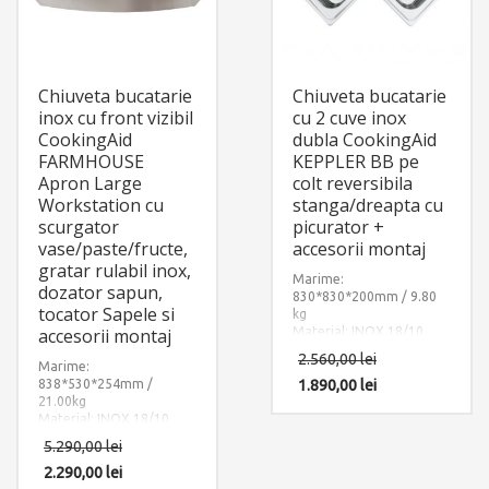
Chiuveta bucatarie
Chiuveta bucatarie
inox cu front vizibil
cu 2 cuve inox
CookingAid
dubla CookingAid
FARMHOUSE
KEPPLER BB pe
Apron Large
colt reversibila
Workstation cu
stanga/dreapta cu
scurgator
picurator +
vase/paste/fructe,
accesorii montaj
gratar rulabil inox,
Marime:
dozator sapun,
830*830*200mm / 9.80
tocator Sapele si
kg
accesorii montaj
Material: INOX 18/10
(SUS304)
2.560,00
lei
Marime:
Componente:
Keppler BB de
838*530*254mm /
1.890,00
lei
CookingAid
21.00kg
colt,
reversibila
Material: INOX 18/10
stanga/dreapta, cu
(SUS304)
picurator. Include: pachet
5.290,00
lei
Componente: Chiuveta
complet accesorii
Farm House Apron cu 4
2.290,00
lei
montaj.
accesorii: dozator