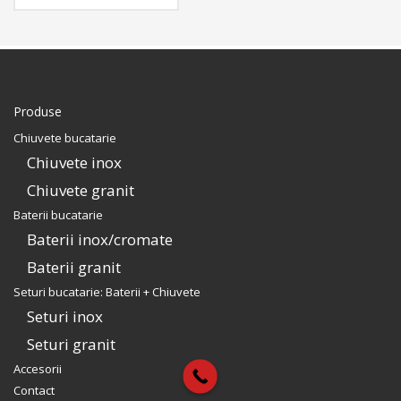
detergent + gratar rulabil
inox + scurgator tavita
inox perforat + tacator
sapele. Include: pachet
complet accesorii
montaj.
Produse
Chiuvete bucatarie
Chiuvete inox
Chiuvete granit
Baterii bucatarie
Baterii inox/cromate
Baterii granit
Seturi bucatarie: Baterii + Chiuvete
Seturi inox
Seturi granit
Accesorii
Contact