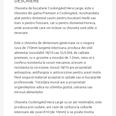
DESCRIERE
Chiuveta de bucatarie CookingAid Hera Large, este o
chiuveta din gama Premium a CookingAid, recomandata
atat pentru domeniul casnic pentru bucatarii medii sau
mari si pentru foisoare, cat si pentru domeniul Horeca,
unde accesoriile care vin incluse cu chiuveta sunt utile si
necesare.
Este o chiuveta de dimensiuni generoase cu o singura
cuva de 710mm lungime interioara, produsa din otel
alimentar inoxidabil 18/10 sau SUS304, de calitate
premium, cu o grosime a inoxului de 1.2mm, ceea ce ii
confera rezistenta la socuri mecanice, precum si
rezistenta la coroziune. Inoxul 18/10 are proprietati
antiseptice, antifungice si anticorozive pentru acest motiv
fiind singurul material acceptat in spitale sau in bucatariile
profesionale. Totodata inoxul are si proprietati
organoleptice adica nu schimba gustul, culoarea sau
mirosul alimentelor.
Chiuveta CookingAid Hera Large cu un aer minimalist, este
produsa prin sudare, are raze de curbura la colturile
interioare ale cuvei R10 (de 10mm) si se poate monta