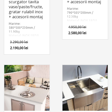
scurgator tavita
+ accesorii montaj
vase/paste/fructe,
Marime:
gratar rulabil inox
790*505*200mm /
+ accesorii montaj
12.30kg
Material: INOX 18/10
Marime:
(SUS304)
4.950,00
lei
580*500*230mm /
Componente: Chiuveta
11.90kg
Lux 76 + dozator
2.580,00
lei
Box
Material: INOX 18/10
detergent
. Include: pachet
(SUS304)
complet accesorii
3.290,00
lei
Componente: Chiuveta
montaj.
Clio cu 3 accesorii:
2.190,00
lei
dozator sapun + gratar
rulabil din inox si cauciuc
+ scurgator tip tavita
adanca din inox
perforat. Include: pachet
complet accesorii
montaj.