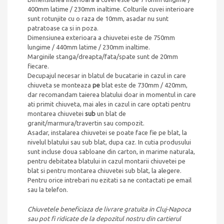
400mm latime / 230mm inaltime. Colturile cuvei interioare
sunt rotunjite cu o raza de 10mm, asadar nu sunt
patratoase ca si in poza.
Dimensiunea exterioara a chiuvetei este de 750mm
lungime / 440mm latime / 230mm inaltime.
Marginile stanga/dreapta/fata/spate sunt de 20mm
fiecare.
Decupajul necesar in blatul de bucatarie in cazul in care
chiuveta se monteaza
pe
blat este de 730mm / 420mm,
dar recomandam taierea blatului doar in momentul in care
ati primit chiuveta, mai ales in cazul in care optati pentru
montarea chiuvetei
sub
un blat de
granit/marmura/travertin sau compozit.
Asadar, instalarea chiuvetei se poate face fie pe blat, la
nivelul blatului sau sub blat, dupa caz. In cutia produsului
sunt incluse doua sabloane din carton, in marime naturala,
pentru debitatea blatului in cazul montarii chiuvetei pe
blat si pentru montarea chiuvetei sub blat, la alegere.
Pentru orice intrebari nu ezitati sa ne contactati pe email
sau la telefon.
Chiuvetele beneficiaza de livrare gratuita in Cluj-Napoca
sau pot fi ridicate de la depozitul nostru din cartierul