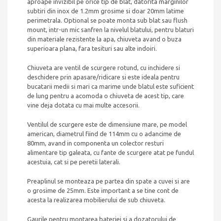
aproape invizibil pe orice tip de blat, datorita marginilor
subtiri din inox de 1.2mm grosime si doar 20mm latime
perimetrala.
Optional se poate monta sub blat sau flush
mount, intr-un mic sanfren la nivelul blatului, pentru blaturi
din materiale rezistente la apa, chiuveta avand o buza
superioara plana, fara tesituri sau alte indoiri.
Chiuveta are ventil de scurgere rotund, cu inchidere si
deschidere prin apasare/ridicare si este ideala pentru
bucatarii medii si mari ca marime unde blatul este suficient
de lung pentru a acomoda o chiuveta de acest tip, care
vine deja dotata cu mai multe accesorii.
Ventilul de scurgere este de dimensiune mare, pe model
american, diametrul fiind de 114mm cu o adancime de
80mm, avand in componenta un colector resturi
alimentare tip galeata, cu fante de scurgere atat pe fundul
acestuia, cat si pe peretii laterali.
Preaplinul se monteaza pe partea din spate a cuvei si are
o grosime de 25mm. Este important a se tine cont de
acesta la realizarea mobilierului de sub chiuveta.
Gaurile pentru montarea bateriei si a dozatorului de