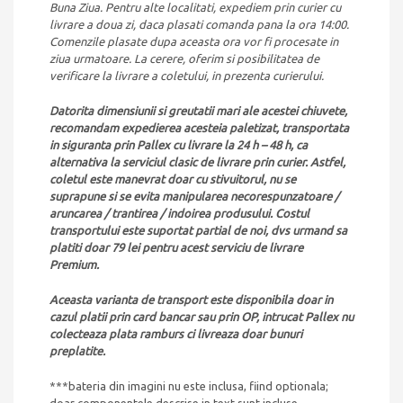
Buna Ziua. Pentru alte localitati, expediem prin curier cu
livrare a doua zi, daca plasati comanda pana la ora 14:00.
Comenzile plasate dupa aceasta ora vor fi procesate in
ziua urmatoare. La cerere, oferim si posibilitatea de
verificare la livrare a coletului, in prezenta curierului.
Datorita dimensiunii si greutatii mari ale acestei chiuvete,
recomandam expedierea acesteia paletizat, transportata
in siguranta prin Pallex cu livrare la 24 h – 48 h, ca
alternativa la serviciul clasic de livrare prin curier. Astfel,
coletul este manevrat doar cu stivuitorul, nu se
suprapune si se evita manipularea necorespunzatoare /
aruncarea / trantirea / indoirea produsului. Costul
transportului este suportat partial de noi, dvs urmand sa
platiti doar 79 lei pentru acest serviciu de livrare
Premium.
Aceasta varianta de transport este disponibila doar in
cazul platii prin card bancar sau prin OP, intrucat Pallex nu
colecteaza plata ramburs ci livreaza doar bunuri
preplatite.
***bateria din imagini nu este inclusa, fiind optionala;