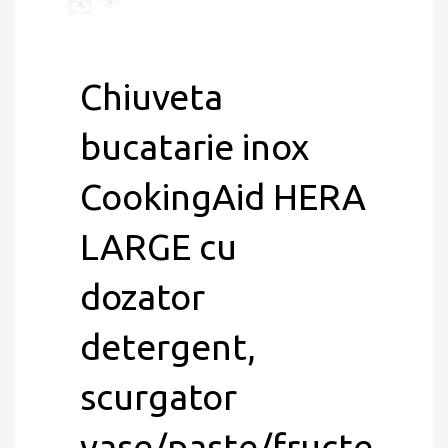
Chiuveta
bucatarie inox
CookingAid HERA
LARGE cu
dozator
detergent,
scurgator
vase/paste/fructe,