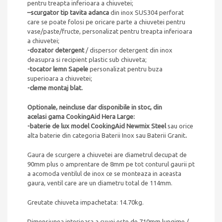
pentru treapta inferioara a chiuvetei;
–
scurgator tip tavita adanca
din inox SUS304 perforat
care se poate folosi pe oricare parte a chiuvetei pentru
vase/paste/fructe, personalizat pentru treapta inferioara
a chiuvetei;
-dozator detergent
/ dispersor detergent din inox
deasupra si recipient plastic sub chiuveta;
-tocator lemn Sapele
personalizat pentru buza
superioara a chiuvetei;
-cleme montaj blat.
Optionale, neincluse dar disponibile in stoc, din
acelasi gama CookingAid Hera Large:
-baterie de lux model CookingAid Newmix Steel
sau orice
alta baterie din categoria Baterii Inox sau Baterii Granit
.
Gaura de scurgere a chiuvetei are diametrul decupat de
90mm plus o amprentare de 8mm pe tot conturul gaurii pt
a acomoda ventilul de inox ce se monteaza in aceasta
gaura, ventil care are un diametru total de 114mm.
Greutate chiuveta impachetata: 14.70kg.
Dimensiunea interioara a cuvei este de 710mm lungime /