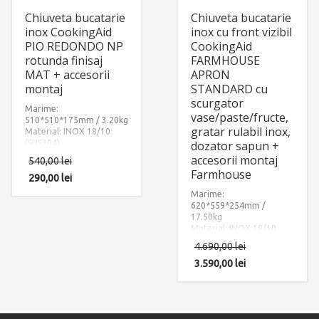
Chiuveta bucatarie
Chiuveta bucatarie
inox CookingAid
inox cu front vizibil
PIO REDONDO NP
CookingAid
rotunda finisaj
FARMHOUSE
MAT + accesorii
APRON
montaj
STANDARD cu
scurgator
Marime:
vase/paste/fructe,
510*510*175mm / 3.20kg
gratar rulabil inox,
Material: INOX 18/10
(SUS304)
dozator sapun +
Componente:
accesorii montaj
540,00
lei
CookingAid Pio Redondo
Farmhouse
NP rotunda. Include:
290,00
lei
pachet complet accesorii
Marime:
montaj.
620*559*254mm /
17.50kg
Material: INOX 18/10
(SUS304)
4.690,00
lei
Componente: Chiuveta
Farm House Apron
3.590,00
lei
Standard cu 3 accesorii:
dozator sapun inox +
gratar rulabil din inox si
cauciuc + scurgator