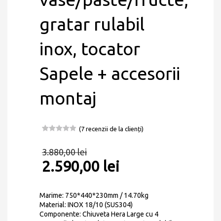
gratar rulabil
inox, tocator
Sapele + accesorii
montaj
(
7
recenzii de la clienți)
Evaluat la
7
5.00
din 5
3.880,00
lei
pe baza a
evaluări de
2.590,00
lei
la clienți
Marime: 750*440*230mm / 14.70kg
Material: INOX 18/10 (SUS304)
Componente: Chiuveta Hera Large cu 4