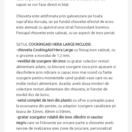
sapun se vor face direct in blat.
Chiuveta este antifonata prin galvanizare pe toata
suprafata dorsala, iar pe fundul chiuvetei efectul de ecou
este atenuat cu ajutorul unui strat fonoizolant buretos.
Finisajul chiuvetei este satinat, cu un aspect de inox periat.
SETUL
COOKINGAID HERA LARGE INCLUDE:
-chiuveta CookingAid Hera Large
cu finisaj inox satinat, cu
o grosime a inoxului de 1.2 mm;
-ventilul de scurgere din inox
cu gratar colector resturi
alimentare adanc, cu blocare scurgere cuva prin apasare si
deschidere prin ridicare si capac inox mai scund cu fante
scurgere pentru momentele cand spalati vase care nu au
multe resturi alimentare. Asadar aveti doua moduri de
colectare resturi alimentare din chiuveta, in functie de
modul dvs de lucru;
-setul complet de tevi din plastic
cu sifon si preaplin pana
la evacuarea din perete, cu adaptor scurgere canalizare pt
teava de 32mm, 40mm si 50mm;
-gratar scurgator rulabil din inox cilindric si cauciuc
negru
care se foloseste pe oricare parte a chiuvetei aveti
nevoie de realizarea unei zone de picurare, personalizat