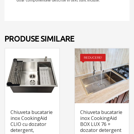
doar componentele descrise in text sunt incluse.
PRODUSE SIMILARE
REDUCERE!
Chiuveta bucatarie
Chiuveta bucatarie
inox CookingAid
inox CookingAid
CLIO cu dozator
BOX LUX 76 +
detergent,
dozator detergent