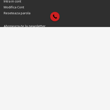
Intra in cont
Modifica Cont
Reseteaza parola
Aboneaza-te la newsletter
Te tinem la curent cu noutatile noastre. Promotii & produse