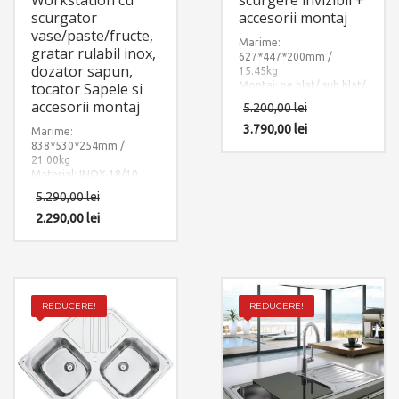
Workstation cu
scurgere invizibil +
scurgator
accesorii montaj
vase/paste/fructe,
Marime:
gratar rulabil inox,
627*447*200mm /
dozator sapun,
15.45kg
tocator Sapele si
Montaj: pe blat/ sub blat/
la nivelul blatului
accesorii montaj
5.200,00
lei
Material: INOX 18/10
(SUS304)
3.790,00
lei
Marime:
Componente: Bateria
838*530*254mm /
Box QS3000 + Chiuveta
21.00kg
Invisible 50R cu capac
Material: INOX 18/10
scurgere invizibila.
(SUS304)
5.290,00
lei
Include: pachet complet
Componente: Chiuveta
accesorii montaj.
Farm House Apron cu 4
2.290,00
lei
accesorii: dozator
detergent + gratar rulabil
inox + scurgator tavita
inox perforat + tacator
sapele. Include: pachet
complet accesorii
REDUCERE!
REDUCERE!
montaj.