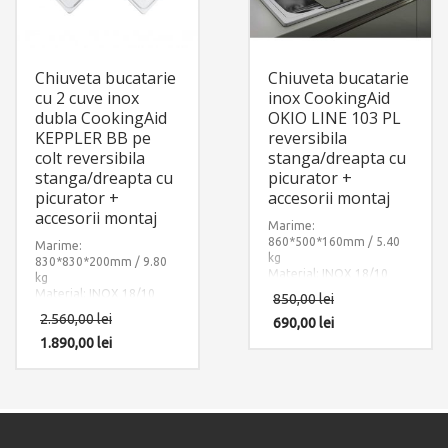
Chiuveta bucatarie
Chiuveta bucatarie
cu 2 cuve inox
inox CookingAid
dubla CookingAid
OKIO LINE 103 PL
KEPPLER BB pe
reversibila
colt reversibila
stanga/dreapta cu
stanga/dreapta cu
picurator +
picurator +
accesorii montaj
accesorii montaj
Marime:
860*500*160mm / 5.40
Marime:
kg
830*830*200mm / 9.80
Material: INOX 18/10
kg
(SUS304)
Material: INOX 18/10
850,00
lei
Componente:
(SUS304)
2.560,00
lei
Okio Line 103
690,00
lei
CookingAid
Componente:
PL
reversibila
Keppler BB de
1.890,00
lei
CookingAid
stanga/dreapta cu
colt,
reversibila
picurator. Include: pachet
stanga/dreapta, cu
complet accesorii
picurator. Include: pachet
montaj.
complet accesorii
montaj.