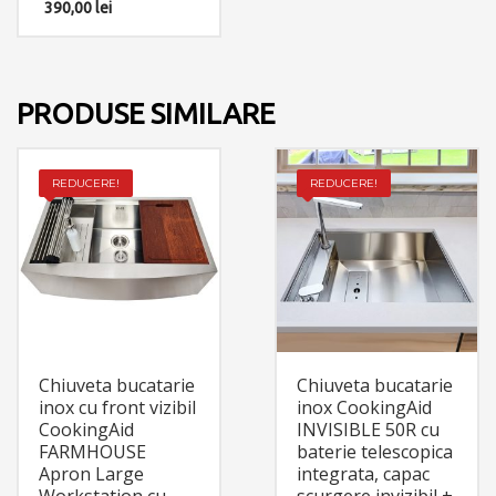
390,00
lei
apa calda/rece +
furtunurile de
interconectare cu corpul
bateriei.
PRODUSE SIMILARE
REDUCERE!
REDUCERE!
Chiuveta bucatarie
Chiuveta bucatarie
inox cu front vizibil
inox CookingAid
CookingAid
INVISIBLE 50R cu
FARMHOUSE
baterie telescopica
Apron Large
integrata, capac