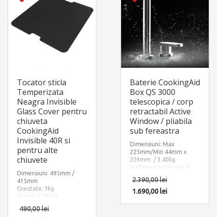
Tocator sticla
Baterie CookingAid
Temperizata
Box QS 3000
Neagra Invisible
telescopica / corp
Glass Cover pentru
retractabil Active
chiuveta
Window / pliabila
CookingAid
sub fereastra
Invisible 40R si
Dimensiuni: Max
pentru alte
225mm/Min 44mm x
chiuvete
226mm / 3.40kg
Inaltime pana la capul
Dimensiuni: 495mm /
bateriei: 212mm.
2.390,00
lei
415mm
Finisaj: Cromat.
Greutate: 3kg
Accesorii instalare
1.690,00
lei
Material: Sticla
incluse: Maner cu
Temperizata Neagra
montare separata, toate
490,00
lei
furtunurile de alimentare