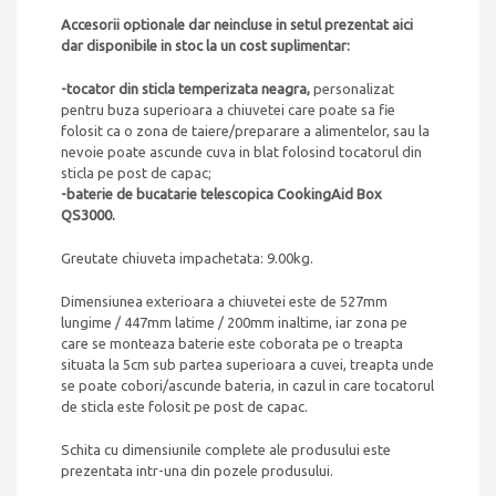
Accesorii optionale dar neincluse in setul prezentat aici
dar disponibile in stoc la un cost suplimentar:
-tocator din sticla temperizata neagra,
personalizat
pentru buza superioara a chiuvetei care poate sa fie
folosit ca o zona de taiere/preparare a alimentelor, sau la
nevoie poate ascunde cuva in blat folosind tocatorul din
sticla pe post de capac;
-baterie de bucatarie telescopica CookingAid Box
QS3000.
Greutate chiuveta impachetata: 9.00kg.
Dimensiunea exterioara a chiuvetei este de 527mm
lungime / 447mm latime / 200mm inaltime, iar zona pe
care se monteaza baterie este coborata pe o treapta
situata la 5cm sub partea superioara a cuvei, treapta unde
se poate cobori/ascunde bateria, in cazul in care tocatorul
de sticla este folosit pe post de capac.
Schita cu dimensiunile complete ale produsului este
prezentata intr-una din pozele produsului.