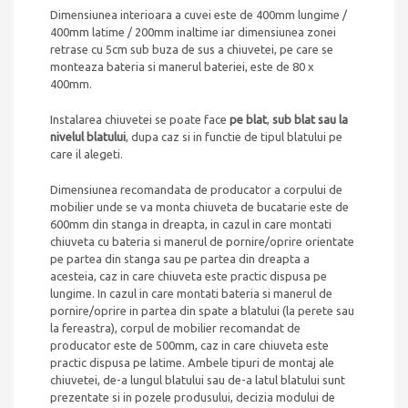
Dimensiunea interioara a cuvei este de 400mm lungime /
400mm latime / 200mm inaltime iar dimensiunea zonei
retrase cu 5cm sub buza de sus a chiuvetei, pe care se
monteaza bateria si manerul bateriei, este de 80 x
400mm.
Instalarea chiuvetei se poate face
pe blat
,
sub blat sau la
nivelul blatului
, dupa caz si in functie de tipul blatului pe
care il alegeti.
Dimensiunea recomandata de producator a corpului de
mobilier unde se va monta chiuveta de bucatarie este de
600mm din stanga in dreapta, in cazul in care montati
chiuveta cu bateria si manerul de pornire/oprire orientate
pe partea din stanga sau pe partea din dreapta a
acesteia, caz in care chiuveta este practic dispusa pe
lungime. In cazul in care montati bateria si manerul de
pornire/oprire in partea din spate a blatului (la perete sau
la fereastra), corpul de mobilier recomandat de
producator este de 500mm, caz in care chiuveta este
practic dispusa pe latime. Ambele tipuri de montaj ale
chiuvetei, de-a lungul blatului sau de-a latul blatului sunt
prezentate si in pozele produsului, decizia modului de