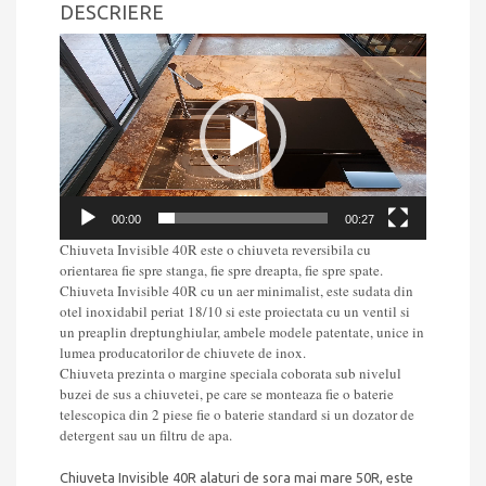
DESCRIERE
Player
video
00:00
00:27
Chiuveta Invisible 40R este o chiuveta reversibila cu
orientarea fie spre stanga, fie spre dreapta, fie spre spate.
Chiuveta Invisible 40R cu un aer minimalist, este sudata din
otel inoxidabil periat 18/10 si este proiectata cu un ventil si
un preaplin dreptunghiular, ambele modele patentate, unice in
lumea producatorilor de chiuvete de inox.
Chiuveta prezinta o margine speciala coborata sub nivelul
buzei de sus a chiuvetei, pe care se monteaza fie o baterie
telescopica din 2 piese fie o baterie standard si un dozator de
detergent sau un filtru de apa.
Chiuveta Invisible 40R alaturi de sora mai mare 50R, este