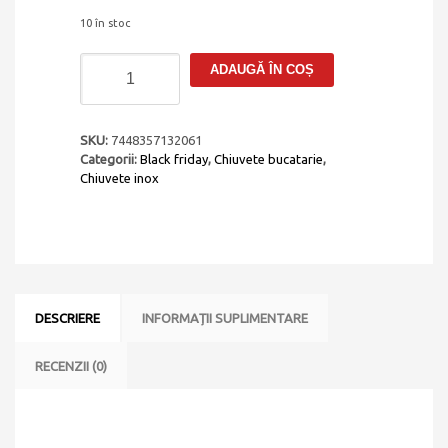
10 în stoc
Cantitate
ADAUGĂ ÎN COȘ
Chiuveta
bucatarie
inox
CookingAid
SKU:
7448357132061
INVISIBLE
Categorii:
Black friday
,
Chiuvete bucatarie
,
40R
Chiuvete inox
cu
treapta
pentru
baterie
si
capac
scurgere
DESCRIERE
INFORMAȚII SUPLIMENTARE
invizibil
+
accesorii
RECENZII (0)
montaj