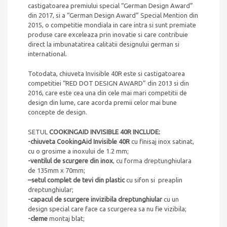
castigatoarea premiului special “German Design Award”
din 2017, si a “German Design Award” Special Mention din
2015, o competitie mondiala in care intra si sunt premiate
produse care exceleaza prin inovatie si care contribuie
direct la imbunatatirea calitatii designului german si
international.
Totodata, chiuveta Invisible 40R este si castigatoarea
competitiei “RED DOT DESIGN AWARD” din 2013 si din
2016, care este cea una din cele mai mari competitii de
design din lume, care acorda premii celor mai bune
concepte de design.
SETUL
COOKINGAID INVISIBLE 40R INCLUDE:
-chiuveta CookingAid Invisible 40R
cu finisaj inox satinat,
cu o grosime a inoxului de 1.2 mm;
-ventilul de scurgere din inox
, cu forma dreptunghiulara
de 135mm x 70mm;
–
setul complet de tevi din plastic
cu sifon si preaplin
dreptunghiular;
-capacul de scurgere invizibila dreptunghiular
cu un
design special care face ca scurgerea sa nu fie vizibila;
-cleme
montaj blat;