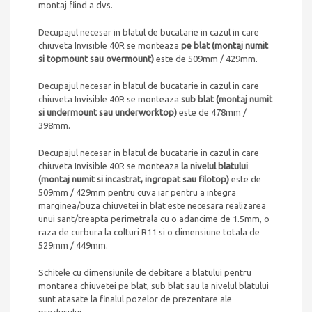
montaj fiind a dvs.
Decupajul necesar in blatul de bucatarie in cazul in care
chiuveta Invisible 40R se monteaza
pe blat (montaj numit
si topmount sau overmount)
este de 509mm / 429mm.
Decupajul necesar in blatul de bucatarie in cazul in care
chiuveta Invisible 40R se monteaza
sub blat (montaj numit
si undermount sau underworktop)
este de 478mm /
398mm.
Decupajul necesar in blatul de bucatarie in cazul in care
chiuveta Invisible 40R se monteaza
la nivelul blatului
(montaj numit si incastrat, ingropat sau filotop)
este de
509mm / 429mm pentru cuva iar pentru a integra
marginea/buza chiuvetei in blat este necesara realizarea
unui sant/treapta perimetrala cu o adancime de 1.5mm, o
raza de curbura la colturi R11 si o dimensiune totala de
529mm / 449mm.
Schitele cu dimensiunile de debitare a blatului pentru
montarea chiuvetei pe blat, sub blat sau la nivelul blatului
sunt atasate la finalul pozelor de prezentare ale