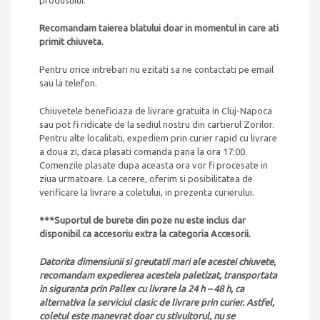
produsului.
Recomandam taierea blatului doar in momentul in care ati
primit chiuveta.
Pentru orice intrebari nu ezitati sa ne contactati pe email
sau la telefon.
Chiuvetele beneficiaza de livrare gratuita in Cluj-Napoca
sau pot fi ridicate de la sediul nostru din cartierul Zorilor.
Pentru alte localitati, expediem prin curier rapid cu livrare
a doua zi, daca plasati comanda pana la ora 17:00.
Comenzile plasate dupa aceasta ora vor fi procesate in
ziua urmatoare. La cerere, oferim si posibilitatea de
verificare la livrare a coletului, in prezenta curierului.
***Suportul de burete din poze nu este inclus dar
disponibil ca accesoriu extra la categoria Accesorii.
Datorita dimensiunii si greutatii mari ale acestei chiuvete,
recomandam expedierea acesteia paletizat, transportata
in siguranta prin Pallex cu livrare la 24 h – 48 h, ca
alternativa la serviciul clasic de livrare prin curier. Astfel,
coletul este manevrat doar cu stivuitorul, nu se