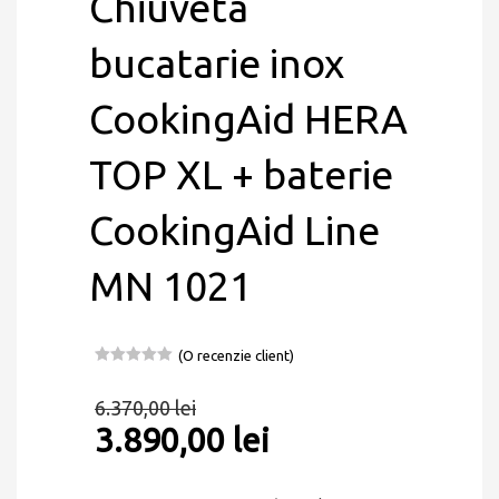
Chiuveta
bucatarie inox
CookingAid HERA
TOP XL + baterie
CookingAid Line
MN 1021
(O recenzie client)
Evaluat la
5.00
din 5
6.370,00
lei
pe baza unei
singure
3.890,00
lei
evaluări