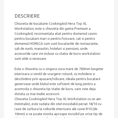
DESCRIERE
Chiuveta de bucatarie CookingAid Hera Top XL
Workstation, este o chiuveta din gama Premium a
CookingAid, recomantata atat pentru domeniul casnic
pentru bucatarii mari si pentru foisoare, cat si pentru
domeniul HORECA cum sunt bucatariile de restaurante,
sali de nunti, manastiri, hoteluri si pensiuni, unde
accesoriile care vin incluse cu statia de lucru workstation
sunt utile si necesare.
Este o chiuveta cu o singura cuva mare de 760mm lungime
interioara si ventil de scurgere rotund, cu inchidere si
deschidere prin apasare/ridicare, ideala pentru bucatarii
generoase unde blatul este suficient de lung pentru a
acomoda o chiuveta tip statie de lucru, care vine deja
dotata cu mai multe accesorii.
Chiuveta CookingAid Hera Top XL Workstation cu un aer
minimalist, este sudata din otel inoxidabil periat 18/10 cu
raze de curbura la colturile interioare ale cuvei R10 (de
10mm) si se poate monta aproape invizibil pe orice tip de