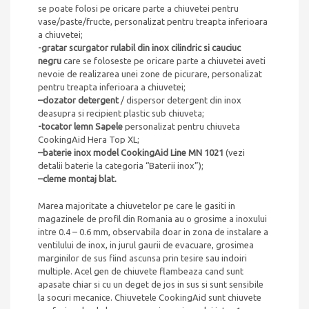
se poate folosi pe oricare parte a chiuvetei pentru
vase/paste/fructe, personalizat pentru treapta inferioara
a chiuvetei;
-gratar scurgator rulabil din inox cilindric si cauciuc
negru
care se foloseste pe oricare parte a chiuvetei aveti
nevoie de realizarea unei zone de picurare, personalizat
pentru treapta inferioara a chiuvetei;
–
dozator detergent
/ dispersor detergent din inox
deasupra si recipient plastic sub chiuveta;
-tocator lemn Sapele
personalizat pentru chiuveta
CookingAid Hera Top XL;
–
baterie inox model CookingAid Line MN 1021
(vezi
detalii baterie la categoria “Baterii inox”);
–
cleme montaj blat.
Marea majoritate a chiuvetelor pe care le gasiti in
magazinele de profil din Romania au o grosime a inoxului
intre 0.4 – 0.6 mm, observabila doar in zona de instalare a
ventilului de inox, in jurul gaurii de evacuare, grosimea
marginilor de sus fiind ascunsa prin tesire sau indoiri
multiple. Acel gen de chiuvete flambeaza cand sunt
apasate chiar si cu un deget de jos in sus si sunt sensibile
la socuri mecanice. Chiuvetele CookingAid sunt chiuvete