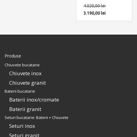
Include: pachet complet
(SUS304)
4.020,00
lei
accesorii montaj.
Componente: Chiuveta
Afrodita XL cu 5
3.190,00
lei
accesorii: suport cutite
din INOX cu recipient ABS
+ dozator detergent +
gratar rulabil inox +
scurgator tavita inox
perforat + tocator lemn
Sapele. Include: pachet
complet accesorii
Produse
montaj.
Chiuvete bucatarie
Chiuvete inox
Chiuvete granit
Baterii bucatarie
Baterii inox/cromate
Baterii granit
Seturi bucatarie: Baterii + Chiuvete
Seturi inox
Seturi granit