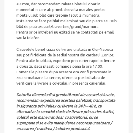
490mm, dar recomandam taierea blatului doar in
momentul in care ati primit chiuveta mai ales pentru
montajul sub blat care trebuie facut la milimetru.
Instalarea se face
pe blat
melaminat sau din piatra sau
sub
blat
de piatra/quart/travertine/granit/marmura.
Pentru orice intrebari nu ezitati sa ne contactati pe email
sau la telefon.
Chiuvetele beneficiaza de livrare gratuita in Cluj-Napoca
sau pot fi ridicate de la sediul nostru din cartierul Zorilor.
Pentru alte localitati, expediem prin curier rapid cu livrare
a doua zi, daca plasati comanda pana la ora 17:00.
Comenzile plasate dupa aceasta ora vor fi procesate in
ziua urmatoare. La cerere, oferim si posibilitatea de
verificare la livrare a coletului, in prezenta curierului.
Datorita dimensiunii si greutatii mari ale acestei chiuvete,
recomandam expedierea acesteia paletizat, transportata
in siguranta prin Pallex cu livrare la 24 h – 48 h, ca
alternativa la serviciul clasic de livrare prin curier. Astfel,
coletul este manevrat doar cu stivuitorul, nu se
suprapune si se evita manipularea necorespunzatoare /
aruncarea / trantirea / indoirea produsului.