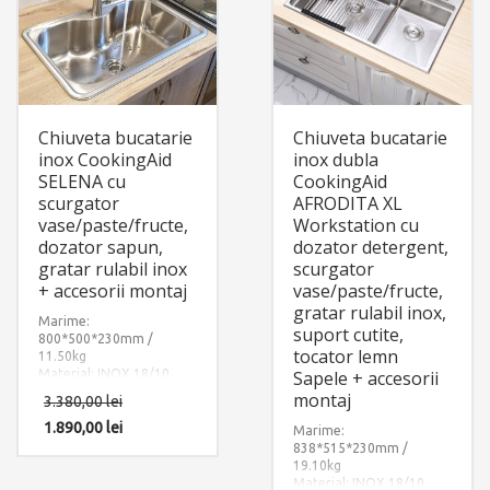
Chiuveta bucatarie
Chiuveta bucatarie
inox CookingAid
inox dubla
SELENA cu
CookingAid
scurgator
AFRODITA XL
vase/paste/fructe,
Workstation cu
dozator sapun,
dozator detergent,
gratar rulabil inox
scurgator
+ accesorii montaj
vase/paste/fructe,
gratar rulabil inox,
Marime:
suport cutite,
800*500*230mm /
tocator lemn
11.50kg
Material: INOX 18/10
Sapele + accesorii
(SUS304)
montaj
3.380,00
lei
Componente: Chiuveta
Selena cu 3 accesorii:
1.890,00
lei
Marime:
dozator detergent +
838*515*230mm /
tavita scurgere inox +
19.10kg
gratar rulabil inox.
Material: INOX 18/10