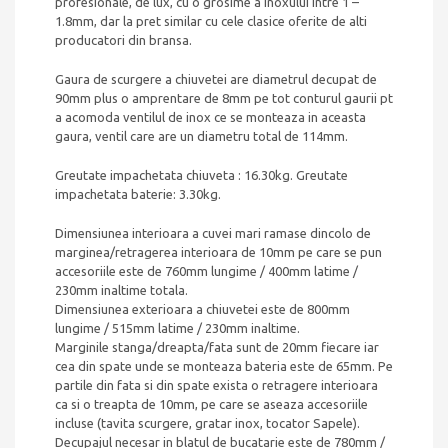
profesionale, de lux, cu o grosime a inoxului intre 1 –
1.8mm, dar la pret similar cu cele clasice oferite de alti
producatori din bransa.
Gaura de scurgere a chiuvetei are diametrul decupat de
90mm plus o amprentare de 8mm pe tot conturul gaurii pt
a acomoda ventilul de inox ce se monteaza in aceasta
gaura, ventil care are un diametru total de 114mm.
Greutate impachetata chiuveta : 16.30kg. Greutate
impachetata baterie: 3.30kg.
Dimensiunea interioara a cuvei mari ramase dincolo de
marginea/retragerea interioara de 10mm pe care se pun
accesoriile este de 760mm lungime / 400mm latime /
230mm inaltime totala.
Dimensiunea exterioara a chiuvetei este de 800mm
lungime / 515mm latime / 230mm inaltime.
Marginile stanga/dreapta/fata sunt de 20mm fiecare iar
cea din spate unde se monteaza bateria este de 65mm. Pe
partile din fata si din spate exista o retragere interioara
ca si o treapta de 10mm, pe care se aseaza accesoriile
incluse (tavita scurgere, gratar inox, tocator Sapele).
Decupajul necesar in blatul de bucatarie este de 780mm /