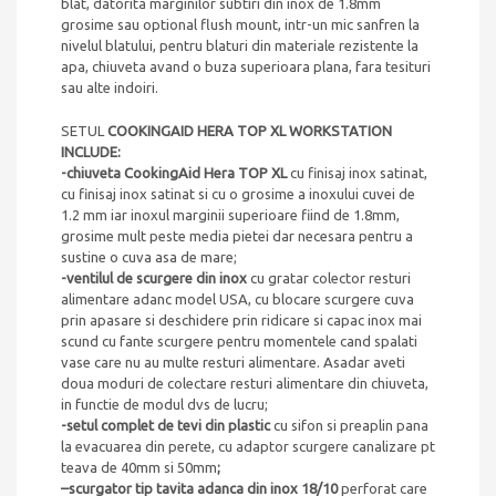
blat, datorita marginilor subtiri din inox de 1.8mm
grosime sau optional flush mount, intr-un mic sanfren la
nivelul blatului, pentru blaturi din materiale rezistente la
apa, chiuveta avand o buza superioara plana, fara tesituri
sau alte indoiri.
SETUL
COOKINGAID HERA TOP XL WORKSTATION
INCLUDE:
-chiuveta CookingAid Hera TOP
XL
cu finisaj inox satinat,
cu finisaj inox satinat si cu o grosime a inoxului cuvei de
1.2 mm iar inoxul marginii superioare fiind de 1.8mm,
grosime mult peste media pietei dar necesara pentru a
sustine o cuva asa de mare;
-ventilul de scurgere din inox
cu gratar colector resturi
alimentare adanc model USA, cu blocare scurgere cuva
prin apasare si deschidere prin ridicare si capac inox mai
scund cu fante scurgere pentru momentele cand spalati
vase care nu au multe resturi alimentare. Asadar aveti
doua moduri de colectare resturi alimentare din chiuveta,
in functie de modul dvs de lucru;
-setul complet de tevi din plastic
cu sifon si preaplin pana
la evacuarea din perete, cu adaptor scurgere canalizare pt
teava de 40mm si 50mm
;
–
scurgator tip tavita adanca din inox 18/10
perforat care