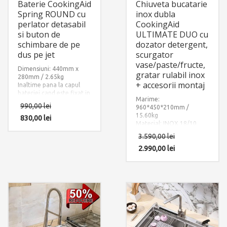
Baterie CookingAid
Chiuveta bucatarie
Spring ROUND cu
inox dubla
perlator detasabil
CookingAid
si buton de
ULTIMATE DUO cu
schimbare de pe
dozator detergent,
dus pe jet
scurgator
vase/paste/fructe,
Dimensiuni: 440mm x
gratar rulabil inox
280mm / 2.65kg
+ accesorii montaj
Inaltime pana la capul
bateriei cand este fixat in
Marime:
suport: 120mm.
990,00
lei
960*450*210mm /
Material: inox periat.
15.60kg
Accesorii instalare
830,00
lei
Material: INOX 18/10
incluse: 2 x furtun
(SUS304)
alimentare apa
3.590,00
lei
Componente: Chiuveta
calda/rece si 1 x sistem
Ultimate Duo cu 3
2.990,00
lei
fixare pe chiuveta sau pe
accesorii: dozator
blat.
detergent + gratar rulabil
inox + scurgator tavita
inox perforat. Include:
pachet complet accesorii
montaj.