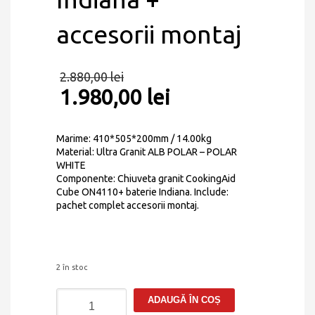
accesorii montaj
2.880,00
lei
1.980,00
lei
Marime: 410*505*200mm / 14.00kg
Material: Ultra Granit ALB POLAR – POLAR
WHITE
Componente: Chiuveta granit CookingAid
Cube ON4110+ baterie Indiana. Include:
pachet complet accesorii montaj.
2 în stoc
Cantitate
ADAUGĂ ÎN COȘ
Chiuveta