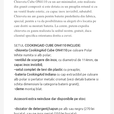
Chiuveta Cube ON4110 cu un aer minimalist, este realizata
din granit compozit si este dotata cu un preaplin rotund si cu
un ventil foarte estetic, cu capac inox invizibil, rabatabil.
Chiuveta nu are gaura pentru baterie predefinita din fabrica,
special, pentru a va da posibilitatea sa alegeti dvs locatia pe
care doriti sa montati bateria. La cerere, putem expedia
chiuveta cu gaura realizata la sediul nostru, gratuit, daca
clientul specifica orientarea dorita a cuvei.
SETUL
COOKINGAID CUBE ON4110 INCLUDE:
-chiuveta CookingAid Cube ON4110
pe culoare Polar
White numita si alb polar;
-ventilul de scurgere din inox
, cu diametrul de 114mm,
cu
capac inox invizibil;
–
setul complet de tevi din plastic
cu preaplin;
-bateria CookingAid Indiana
cu cap extractibil pe culoare
alb polar si perlator metalic cromat (vezi detalii baterie si
schita dimensiuni la categoria baterii granit);
-cleme
montaj blat.
Accesorii extra neincluse dar disponibile pe stoc:
-dozator de detergent/sapun
pe alb sau negru (270 lei
bucata), sau pe inox periat (150 lei bucata);