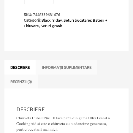
bucatarie
granit
CookingAid
SKU:
7448339681676
Cube
Categorii:
Black friday
,
Seturi bucatarie: Baterii +
ON4110
Chiuvete
,
Seturi granit
Alba
/
Polar
White
+
Baterie
CookingAid
DESCRIERE
INFORMAȚII SUPLIMENTARE
Indiana
+
accesorii
RECENZII (0)
montaj
DESCRIERE
Chiuveta Cube ON4110 face parte din gama Ultra Granit a
CookingAid si este o chiuveta cu o adancime generoasa,
pentru bucatarii mai mici.