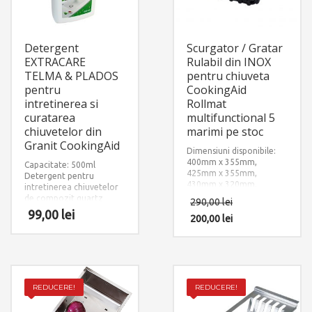
Detergent
Scurgator / Gratar
EXTRACARE
Rulabil din INOX
TELMA & PLADOS
pentru chiuveta
pentru
CookingAid
intretinerea si
Rollmat
curatarea
multifunctional 5
chiuvetelor din
marimi pe stoc
Granit CookingAid
Dimensiuni disponibile:
400mm x 355mm,
Capacitate: 500ml
425mm x 355mm,
Detergent pentru
430mm x 320mm,
intretinerea chiuvetelor
440mm x 355mm,
de compozit quartz
290,00
lei
500mm x 355mm
granit
99,00
lei
Material: INOX + Silicon
200,00
lei
negru aderent
REDUCERE!
REDUCERE!