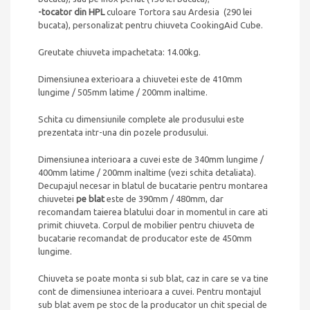
-tocator din HPL
culoare Tortora sau Ardesia (290 lei
bucata), personalizat pentru chiuveta CookingAid Cube.
Greutate chiuveta impachetata: 14.00kg.
Dimensiunea exterioara a chiuvetei este de 410mm
lungime / 505mm latime / 200mm inaltime.
Schita cu dimensiunile complete ale produsului este
prezentata intr-una din pozele produsului.
Dimensiunea interioara a cuvei este de 340mm lungime /
400mm latime / 200mm inaltime (vezi schita detaliata).
Decupajul necesar in blatul de bucatarie pentru montarea
chiuvetei
pe blat
este de 390mm / 480mm, dar
recomandam taierea blatului doar in momentul in care ati
primit chiuveta. Corpul de mobilier pentru chiuveta de
bucatarie recomandat de producator este de 450mm
lungime.
Chiuveta se poate monta si sub blat, caz in care se va tine
cont de dimensiunea interioara a cuvei. Pentru montajul
sub blat avem pe stoc de la producator un chit special de