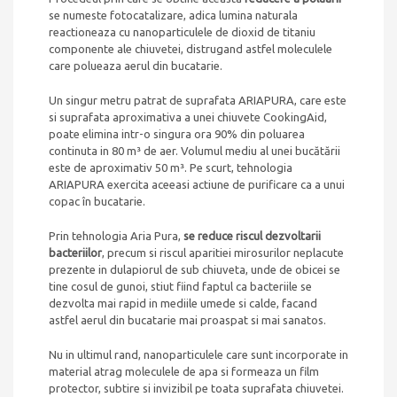
se numeste fotocatalizare, adica lumina naturala
reactioneaza cu nanoparticulele de dioxid de titaniu
componente ale chiuvetei, distrugand astfel moleculele
care polueaza aerul din bucatarie.
Un singur metru patrat de suprafata ARIAPURA, care este
si suprafata aproximativa a unei chiuvete CookingAid,
poate elimina intr-o singura ora 90% din poluarea
continuta in 80 m³ de aer. Volumul mediu al unei bucătării
este de aproximativ 50 m³. Pe scurt, tehnologia
ARIAPURA exercita aceeasi actiune de purificare ca a unui
copac în bucatarie.
Prin tehnologia Aria Pura,
se reduce riscul dezvoltarii
bacteriilor
, precum si riscul aparitiei mirosurilor neplacute
prezente in dulapiorul de sub chiuveta, unde de obicei se
tine cosul de gunoi, stiut fiind faptul ca bacteriile se
dezvolta mai rapid in mediile umede si calde, facand
astfel aerul din bucatarie mai proaspat si mai sanatos.
Nu in ultimul rand, nanoparticulele care sunt incorporate in
material atrag moleculele de apa si formeaza un film
protector, subtire si invizibil pe toata suprafata chiuvetei.