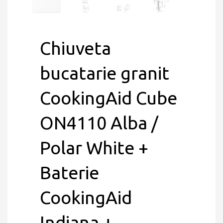
Chiuveta
bucatarie granit
CookingAid Cube
ON4110 Alba /
Polar White +
Baterie
CookingAid
Indiana +