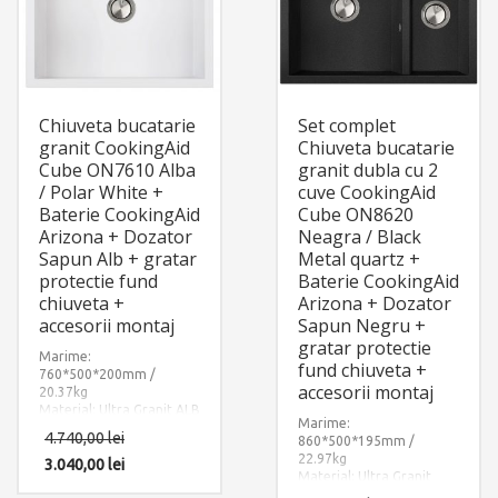
Chiuveta bucatarie
Set complet
granit CookingAid
Chiuveta bucatarie
Cube ON7610 Alba
granit dubla cu 2
/ Polar White +
cuve CookingAid
Baterie CookingAid
Cube ON8620
Arizona + Dozator
Neagra / Black
Sapun Alb + gratar
Metal quartz +
protectie fund
Baterie CookingAid
chiuveta +
Arizona + Dozator
accesorii montaj
Sapun Negru +
gratar protectie
Marime:
fund chiuveta +
760*500*200mm /
accesorii montaj
20.37kg
Material: Ultra Granit ALB
Marime:
POLAR – POLAR WHITE
4.740,00
lei
860*500*195mm /
Componente: Chiuveta
22.97kg
granit CookingAid Cube
3.040,00
lei
Material: Ultra Granit
On7610 + baterie
NEGRU METALIC – BLACK