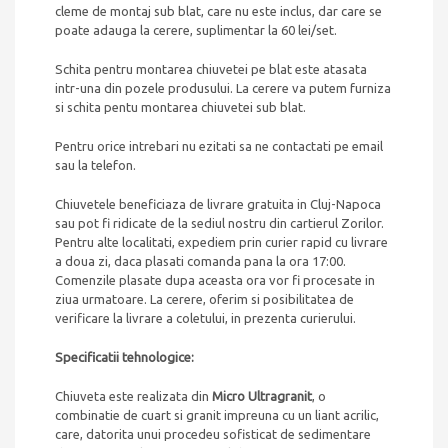
cleme de montaj sub blat, care nu este inclus, dar care se
poate adauga la cerere, suplimentar la 60 lei/set.
Schita pentru montarea chiuvetei pe blat este atasata
intr-una din pozele produsului. La cerere va putem furniza
si schita pentu montarea chiuvetei sub blat.
Pentru orice intrebari nu ezitati sa ne contactati pe email
sau la telefon.
Chiuvetele beneficiaza de livrare gratuita in Cluj-Napoca
sau pot fi ridicate de la sediul nostru din cartierul Zorilor.
Pentru alte localitati, expediem prin curier rapid cu livrare
a doua zi, daca plasati comanda pana la ora 17:00.
Comenzile plasate dupa aceasta ora vor fi procesate in
ziua urmatoare. La cerere, oferim si posibilitatea de
verificare la livrare a coletului, in prezenta curierului.
Specificatii tehnologice:
Chiuveta este realizata din
Micro Ultragranit
, o
combinatie de cuart si granit impreuna cu un liant acrilic,
care, datorita unui procedeu sofisticat de sedimentare