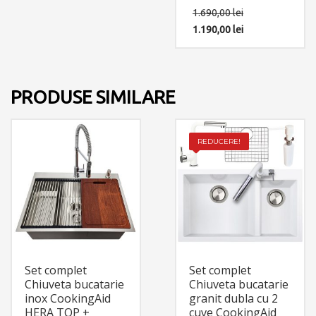
Sistem de tocare din otel
1.690,00
lei
inoxidabil
1.190,00
lei
PRODUSE SIMILARE
REDUCERE!
Set complet
Set complet
Chiuveta bucatarie
Chiuveta bucatarie
inox CookingAid
granit dubla cu 2
HERA TOP +
cuve CookingAid