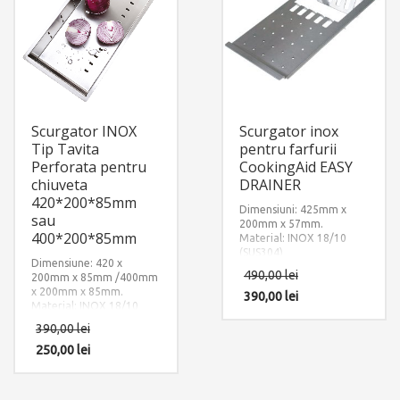
Scurgator INOX
Scurgator inox
Tip Tavita
pentru farfurii
Perforata pentru
CookingAid EASY
chiuveta
DRAINER
420*200*85mm
Dimensiuni: 425mm x
sau
200mm x 57mm.
400*200*85mm
Material: INOX 18/10
(SUS304)
Dimensiune: 420 x
490,00
lei
200mm x 85mm /400mm
x 200mm x 85mm.
390,00
lei
Material: INOX 18/10
(SUS304)
390,00
lei
250,00
lei