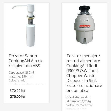
Dozator Sapun
Tocator menajer /
CookingAid Alb cu
resturi alimentare
recipient din ABS
CookingAid Rodi
R300/375W Food
Capacitate: 280ml
Chopper Waste
Inaltime: 250mm
Disposer In Sink
Culoare: Alb
Umplere: pe deasupra, nu
Erator cu actionare
necesita interventie sub
pneumatica
370,00
lei
chiuveta dupa instalare
270,00
lei
Greutate tocator
alimentar: 4,25Kg
Voltaj: 220V/375W
Putere: 0.50HP