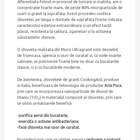
diferentiata folosit in procesul de turnare in matrita, are o
concentratie foarte mare, de peste 80% microparticule de
cuart si granit la suprafata. Acest procedeu confera
chiuvetei, pe langa o duritate de suprafata foarte ridicata,
caracteristici estetice extraordinare si un efect tactil
placut, rezistenta la caldura, zgarieturi si la actiunea
substantelor chimice.
O chiuveta realizata din Micro Ultragranit este deosebit
de frumoasa, igienica si usor de curatat si, cu noile nuante
satinate, se potriveste foarte bine nu doar cu bucatariile
clasice, ci si cu bucatăriile moderne.
De asemenea, chiuvetele de granit CookingAid, produse
in Italia, beneficiaza de tehnologia de productie
Aria Pura
,
prin care se incorporeaza nanoparticule de dioxid de
titaniu (TiO
) in materialul compozit al chiuvetei, prin care
2
se obtin urmatoarele beneficii:
-purifica aerul din bucatarie;
-exercita o actiune antibacteriana;
-face chiuveta mai usor de curatat.
Procedeul prin care se obtine aceasta
reducere a poluarii