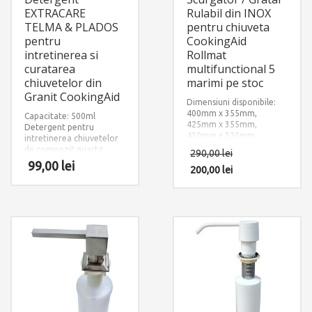
EXTRACARE
Rulabil din INOX
TELMA & PLADOS
pentru chiuveta
pentru
CookingAid
intretinerea si
Rollmat
curatarea
multifunctional 5
chiuvetelor din
marimi pe stoc
Granit CookingAid
Dimensiuni disponibile:
400mm x 355mm,
Capacitate: 500ml
425mm x 355mm,
Detergent pentru
430mm x 320mm,
intretinerea chiuvetelor
440mm x 355mm,
de compozit quartz
290,00
lei
500mm x 355mm
granit
99,00
lei
Material: INOX + Silicon
200,00
lei
negru aderent