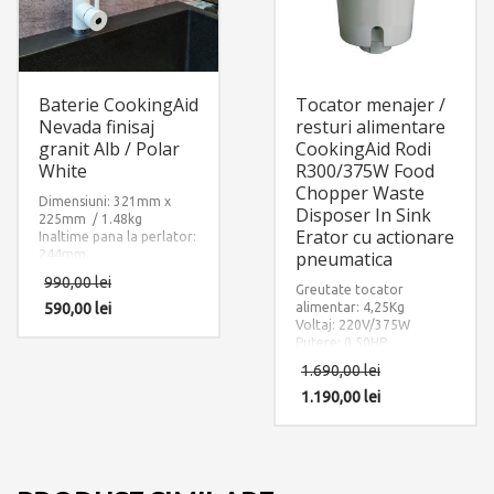
Baterie CookingAid
Tocator menajer /
Nevada finisaj
resturi alimentare
granit Alb / Polar
CookingAid Rodi
White
R300/375W Food
Chopper Waste
Dimensiuni: 321mm x
Disposer In Sink
225mm / 1.48kg
Erator cu actionare
Inaltime pana la perlator:
244mm.
pneumatica
Finisaj: Ultra Granit ALB
990,00
lei
POLAR – POLAR WHITE
Greutate tocator
Accesorii instalare
590,00
lei
alimentar: 4,25Kg
incluse: 2 x furtun
Voltaj: 220V/375W
alimentare apa
Putere: 0.50HP
calda/rece si 1 x sistem
Sistem de tocare din otel
1.690,00
lei
fixare pe chiuveta sau pe
inoxidabil
blat.
1.190,00
lei