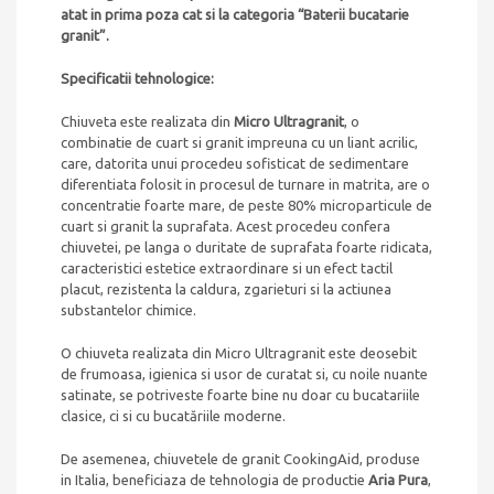
atat in prima poza cat si la categoria “Baterii bucatarie
granit”.
Specificatii tehnologice:
Chiuveta este realizata din
Micro Ultragranit
, o
combinatie de cuart si granit impreuna cu un liant acrilic,
care, datorita unui procedeu sofisticat de sedimentare
diferentiata folosit in procesul de turnare in matrita, are o
concentratie foarte mare, de peste 80% microparticule de
cuart si granit la suprafata. Acest procedeu confera
chiuvetei, pe langa o duritate de suprafata foarte ridicata,
caracteristici estetice extraordinare si un efect tactil
placut, rezistenta la caldura, zgarieturi si la actiunea
substantelor chimice.
O chiuveta realizata din Micro Ultragranit este deosebit
de frumoasa, igienica si usor de curatat si, cu noile nuante
satinate, se potriveste foarte bine nu doar cu bucatariile
clasice, ci si cu bucatăriile moderne.
De asemenea, chiuvetele de granit CookingAid, produse
in Italia, beneficiaza de tehnologia de productie
Aria Pura
,