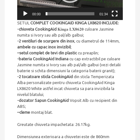
00:00
01:34
SETUL
COMPLET COOKINGAID KINGA LX8620 INCLUDE:
Kinga LX8620
-chiuveta CookingAid
culoare Jasmine
numita si Ivory sau alb pal/alb galbui;
-2 ventiluri de scurgere din inox
, cu diametrul de 114mm,
ambele cu capac inox invizibil
;
–
setul complet de tevi din plastic
cu preaplin;
-bateria CookingAid Indiana
cu cap extractibil pe culoare
Jasmine numita si Ivory sau alb pal/alb galbui (vezi detalii
baterie si schita dimensiuni la categoria baterii granit);
-2 tocatoare sticla CookingAid
din sticla Temperizata
Alba personalizate pentru chiuveta CookingAid Kinga
LX8620 White astfel incat chiuveta sa para invizibila la
nivelul blatului;
-dozator Sapun CookingAid
Vopsit Alb cu recipient din
ABS;
–
cleme
montaj blat.
Greutate chiuveta impachetata: 26.17kg.
Dimensiunea exterioara a chiuvetei este de 860mm