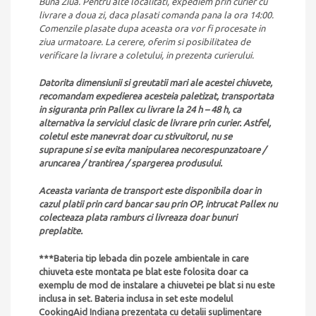
Buna Ziua. Pentru alte localitati, expediem prin curier cu
livrare a doua zi, daca plasati comanda pana la ora 14:00.
Comenzile plasate dupa aceasta ora vor fi procesate in
ziua urmatoare. La cerere, oferim si posibilitatea de
verificare la livrare a coletului, in prezenta curierului.
Datorita dimensiunii si greutatii mari ale acestei chiuvete,
recomandam expedierea acesteia paletizat, transportata
in siguranta prin Pallex cu livrare la 24 h – 48 h, ca
alternativa la serviciul clasic de livrare prin curier. Astfel,
coletul este manevrat doar cu stivuitorul, nu se
suprapune si se evita manipularea necorespunzatoare /
aruncarea / trantirea / spargerea produsului.
Aceasta varianta de transport este disponibila doar in
cazul platii prin card bancar sau prin OP, intrucat Pallex nu
colecteaza plata ramburs ci livreaza doar bunuri
preplatite.
***Bateria tip lebada din pozele ambientale in care
chiuveta este montata pe blat este folosita doar ca
exemplu de mod de instalare a chiuvetei pe blat si nu este
inclusa in set. Bateria inclusa in set este modelul
CookingAid Indiana prezentata cu detalii suplimentare