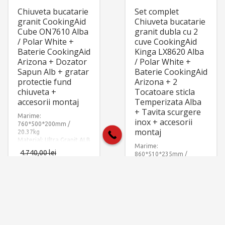
Chiuveta bucatarie
Set complet
granit CookingAid
Chiuveta bucatarie
Cube ON7610 Alba
granit dubla cu 2
/ Polar White +
cuve CookingAid
Baterie CookingAid
Kinga LX8620 Alba
Arizona + Dozator
/ Polar White +
Sapun Alb + gratar
Baterie CookingAid
protectie fund
Arizona + 2
chiuveta +
Tocatoare sticla
accesorii montaj
Temperizata Alba
+ Tavita scurgere
Marime:
inox + accesorii
760*500*200mm /
montaj
20.37kg
Material: Ultra Granit ALB
Marime:
POLAR – POLAR WHITE
4.740,00
lei
860*510*235mm /
Componente: Chiuveta
27.30kg
granit CookingAid Cube
3.040,00
lei
Material: Ultra Granit ALB
On7610 + baterie
POLAR – POLAR WHITE
Arizona + dozator sapun
5.760,00
lei
Componente: Chiuveta
+ gratar protectie fund
granit CookingAid Kinga
4.050,00
lei
chiuveta. Include: pachet
cu 2 cuve + 2 tocatoare
complet accesorii
sticla + baterie Arizona +
montaj.
tavita scurgere inox.