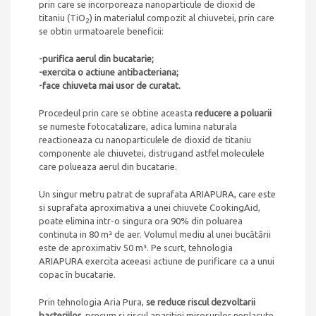
prin care se incorporeaza nanoparticule de dioxid de
titaniu (TiO
) in materialul compozit al chiuvetei, prin care
2
se obtin urmatoarele beneficii:
-purifica aerul din bucatarie;
-exercita o actiune antibacteriana;
-face chiuveta mai usor de curatat.
Procedeul prin care se obtine aceasta
reducere a poluarii
se numeste fotocatalizare, adica lumina naturala
reactioneaza cu nanoparticulele de dioxid de titaniu
componente ale chiuvetei, distrugand astfel moleculele
care polueaza aerul din bucatarie.
Un singur metru patrat de suprafata ARIAPURA, care este
si suprafata aproximativa a unei chiuvete CookingAid,
poate elimina intr-o singura ora 90% din poluarea
continuta in 80 m³ de aer. Volumul mediu al unei bucătării
este de aproximativ 50 m³. Pe scurt, tehnologia
ARIAPURA exercita aceeasi actiune de purificare ca a unui
copac în bucatarie.
Prin tehnologia Aria Pura,
se reduce riscul dezvoltarii
bacteriilor
, precum si riscul aparitiei mirosurilor neplacute