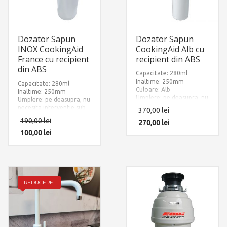
Dozator Sapun
Dozator Sapun
INOX CookingAid
CookingAid Alb cu
France cu recipient
recipient din ABS
din ABS
Capacitate: 280ml
Inaltime: 250mm
Capacitate: 280ml
Culoare: Alb
Inaltime: 250mm
Umplere: pe deasupra, nu
Umplere: pe deasupra, nu
necesita interventie sub
necesita interventie sub
370,00
lei
chiuveta dupa instalare
chiuveta dupa instalare
190,00
lei
270,00
lei
100,00
lei
REDUCERE!