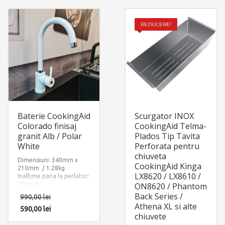
REDUCERE!
Baterie CookingAid
Scurgator INOX
Colorado finisaj
CookingAid Telma-
granit Alb / Polar
Plados Tip Tavita
White
Perforata pentru
chiuveta
Dimensiuni: 340mm x
CookingAid Kinga
210mm / 1.28kg
LX8620 / LX8610 /
Inaltime pana la perlator:
250mm.
ON8620 / Phantom
Finisaj: Ultra Granit ALB
Back Series /
990,00
lei
POLAR – POLAR WHITE
Athena XL si alte
Accesorii instalare
590,00
lei
chiuvete
incluse: 2 x furtun
alimentare apa