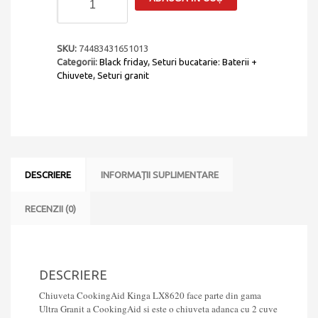
Set
complet
Chiuveta
bucatarie
SKU:
74483431651013
granit
Categorii:
Black friday
,
Seturi bucatarie: Baterii +
dubla
Chiuvete
,
Seturi granit
cu
2
cuve
CookingAid
Kinga
LX8620
Jasmine
DESCRIERE
INFORMAȚII SUPLIMENTARE
+
Baterie
CookingAid
RECENZII (0)
Indiana
Jasmine
+
2
DESCRIERE
Tocatoare
sticla
Chiuveta CookingAid Kinga LX8620 face parte din gama
Temperizata
Ultra Granit a CookingAid si este o chiuveta adanca cu 2 cuve
Alba