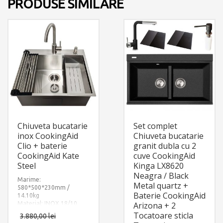
PRODUSE SIMILARE
Chiuveta bucatarie
Set complet
inox CookingAid
Chiuveta bucatarie
Clio + baterie
granit dubla cu 2
CookingAid Kate
cuve CookingAid
Steel
Kinga LX8620
Neagra / Black
Marime:
Metal quartz +
580*500*230mm /
Baterie CookingAid
14.10kg
Material: INOX 18/10
Arizona + 2
(SUS304)
Tocatoare sticla
3.880,00
lei
Componente: Baterie