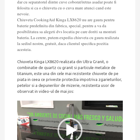
dar cu separatorul dintre cuve coborat/retras asadar poate fi
+
folosita si ca o chiuveta cu o cuva mare atunci cand este
Dozator
nevoie.
Sapun
Chiuveta CookingAid Kinga LX8620 nu are gaura pentru
Alb
baterie predefinita din fabrica, special, pentru a va da
+
posibilitatea sa alegeti dvs locatia pe care doriti sa montati
accesorii
bateria. La cerere, putem expedia chiuveta cu gaura realizata
montaj
la sediul nostru, gratuit, daca clientul specifica pozitia
acesteia.
Chiuveta Kinga LX8620 realizata din Ultra Granit, o
combinatie de quartz cu granit si particule metalice de
titanium, este una din cele mai rezistente chiuvete de pe
piata in ceea ce priveste protectia impotriva zgarieturilor,
petelor si a depunerilor de mizerie, rezistenta usor de
observat in video-ul de mai jos:
Player
video