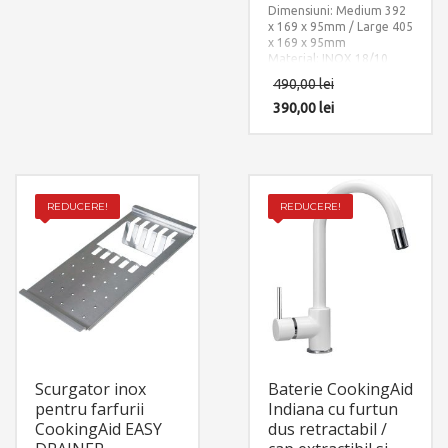
Dimensiuni: Medium 392
calda/rece si 1 x sistem
x 169 x 95mm / Large 405
fixare pe chiuveta sau pe
x 169 x 95mm
blat.
Material: INOX 18/10
(SUS304)
490,00
lei
390,00
lei
REDUCERE!
REDUCERE!
Scurgator inox
Baterie CookingAid
pentru farfurii
Indiana cu furtun
CookingAid EASY
dus retractabil /