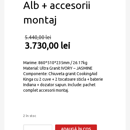
Alb + accesorii
montaj
5.440,00
lei
3.730,00
lei
Marime: 860*510*235mm / 26.17kg
Material: Ultra Granit IVORY – JASMINE
Componente: Chiuveta granit CookingAid
Kinga cu 2 cuve + 2 tocatoare sticla + baterie
Indiana + dozator sapun. Include: pachet
complet accesorii montaj.
2 în stoc
Cantitate
ADAUGĂ ÎN COȘ