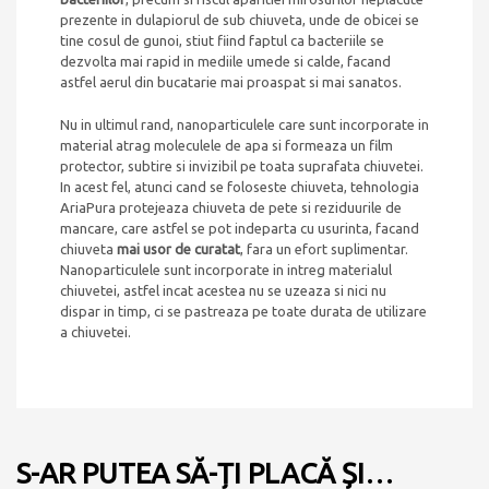
prezente in dulapiorul de sub chiuveta, unde de obicei se
tine cosul de gunoi, stiut fiind faptul ca bacteriile se
dezvolta mai rapid in mediile umede si calde, facand
astfel aerul din bucatarie mai proaspat si mai sanatos.
Nu in ultimul rand, nanoparticulele care sunt incorporate in
material atrag moleculele de apa si formeaza un film
protector, subtire si invizibil pe toata suprafata chiuvetei.
In acest fel, atunci cand se foloseste chiuveta, tehnologia
AriaPura protejeaza chiuveta de pete si reziduurile de
mancare, care astfel se pot indeparta cu usurinta, facand
chiuveta
mai usor de curatat
, fara un efort suplimentar.
Nanoparticulele sunt incorporate in intreg materialul
chiuvetei, astfel incat acestea nu se uzeaza si nici nu
dispar in timp, ci se pastreaza pe toate durata de utilizare
a chiuvetei.
S-AR PUTEA SĂ-ȚI PLACĂ ȘI…