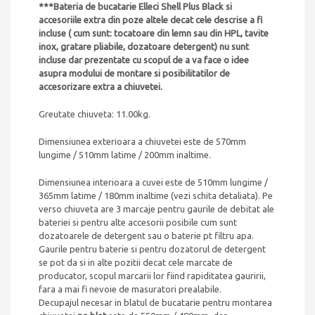
***Bateria de bucatarie Elleci Shell Plus Black
si
accesoriile extra din poze altele decat cele descrise a fi
incluse ( cum sunt: tocatoare din lemn sau din HPL, tavite
inox, gratare pliabile, dozatoare detergent) nu sunt
incluse dar prezentate cu scopul de a va face o idee
asupra modului de montare si posibilitatilor de
accesorizare extra a chiuvetei.
Greutate chiuveta: 11.00kg.
Dimensiunea exterioara a chiuvetei este de 570mm
lungime / 510mm latime / 200mm inaltime.
Dimensiunea interioara a cuvei este de 510mm lungime /
365mm latime / 180mm inaltime (vezi schita detaliata). Pe
verso chiuveta are 3 marcaje pentru gaurile de debitat ale
bateriei si pentru alte accesorii posibile cum sunt
dozatoarele de detergent sau o baterie pt filtru apa.
Gaurile pentru baterie si pentru dozatorul de detergent
se pot da si in alte pozitii decat cele marcate de
producator, scopul marcarii lor fiind rapiditatea gauririi,
fara a mai fi nevoie de masuratori prealabile.
Decupajul necesar in blatul de bucatarie pentru montarea