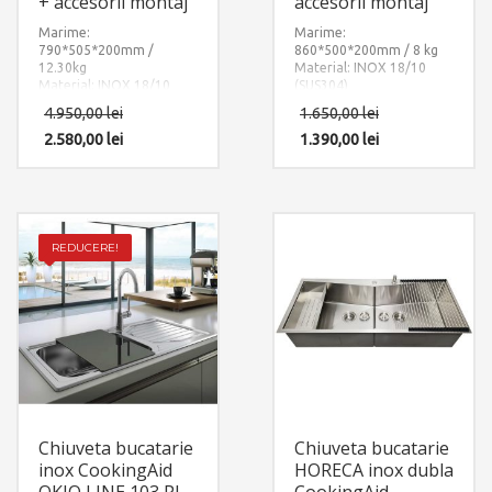
+ accesorii montaj
accesorii montaj
Marime:
Marime:
790*505*200mm /
860*500*200mm / 8 kg
12.30kg
Material: INOX 18/10
Material: INOX 18/10
(SUS304)
(SUS304)
Componente:
4.950,00
lei
1.650,00
lei
Componente: Chiuveta
CookingAid Urban 86BB
Lux 76 + dozator
2.580,00
lei
cu 2 cuve, reversibila
1.390,00
lei
Box
detergent
stanga/dreapta. Include:
. Include: pachet
pachet complet accesorii
complet accesorii
montaj.
montaj.
REDUCERE!
Chiuveta bucatarie
Chiuveta bucatarie
inox CookingAid
HORECA inox dubla
OKIO LINE 103 PL
CookingAid