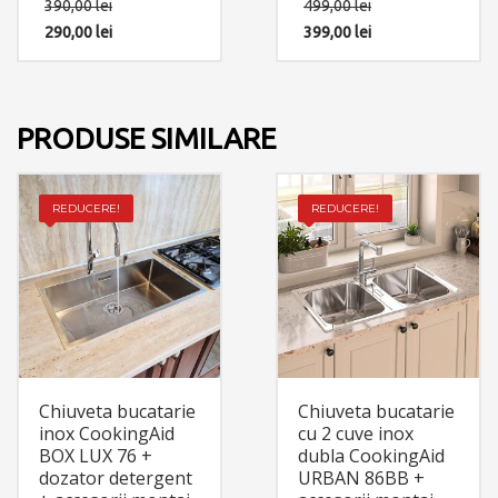
390,00
lei
499,00
lei
chiuveta dupa instalare
290,00
lei
399,00
lei
PRODUSE SIMILARE
REDUCERE!
REDUCERE!
Chiuveta bucatarie
Chiuveta bucatarie
inox CookingAid
cu 2 cuve inox
BOX LUX 76 +
dubla CookingAid
dozator detergent
URBAN 86BB +