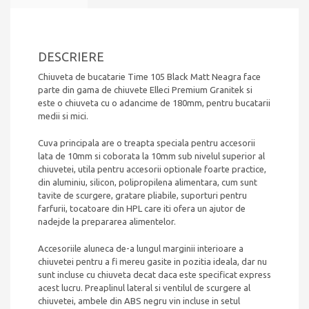
accesorii
montaj
DESCRIERE
Chiuveta de bucatarie Time 105 Black Matt Neagra face
parte din gama de chiuvete Elleci Premium Granitek si
este o chiuveta cu o adancime de 180mm, pentru bucatarii
medii si mici.
Cuva principala are o treapta speciala pentru accesorii
lata de 10mm si coborata la 10mm sub nivelul superior al
chiuvetei, utila pentru accesorii optionale foarte practice,
din aluminiu, silicon, polipropilena alimentara, cum sunt
tavite de scurgere, gratare pliabile, suporturi pentru
farfurii, tocatoare din HPL care iti ofera un ajutor de
nadejde la prepararea alimentelor.
Accesoriile aluneca de-a lungul marginii interioare a
chiuvetei pentru a fi mereu gasite in pozitia ideala, dar nu
sunt incluse cu chiuveta decat daca este specificat express
acest lucru. Preaplinul lateral si ventilul de scurgere al
chiuvetei, ambele din ABS negru vin incluse in setul