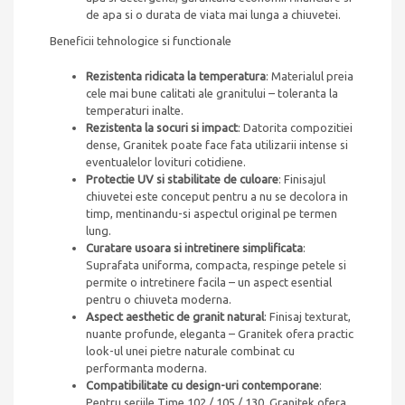
de apa si o durata de viata mai lunga a chiuvetei.
Beneficii tehnologice si functionale
Rezistenta ridicata la temperatura
: Materialul preia
cele mai bune calitati ale granitului – toleranta la
temperaturi inalte.
Rezistenta la socuri si impact
: Datorita compozitiei
dense, Granitek poate face fata utilizarii intense si
eventualelor lovituri cotidiene.
Protectie UV si stabilitate de culoare
: Finisajul
chiuvetei este conceput pentru a nu se decolora in
timp, mentinandu-si aspectul original pe termen
lung.
Curatare usoara si intretinere simplificata
:
Suprafata uniforma, compacta, respinge petele si
permite o intretinere facila – un aspect esential
pentru o chiuveta moderna.
Aspect aesthetic de granit natural
: Finisaj texturat,
nuante profunde, eleganta – Granitek ofera practic
look-ul unei pietre naturale combinat cu
performanta moderna.
Compatibilitate cu design-uri contemporane
:
Pentru seriile Time 102 / 105 / 130, Granitek ofera