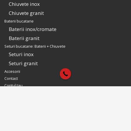
Chiuvete inox
Chiuvete granit
Baterii bucatarie
Baterii inox/cromate
Baterii granit
Seturi bucatarie: Baterii + Chiuvete
Seturi inox
Seturi granit
Accesorii
Contact
Contul tau
Contul tau CookingAid
Intra in cont
Modifica Cont
Reseteaza parola