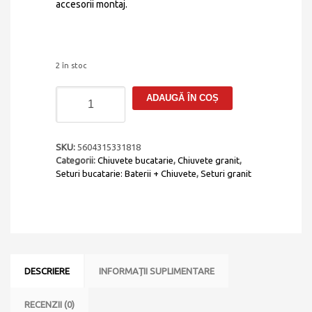
accesorii montaj.
2 în stoc
Cantitate
ADAUGĂ ÎN COȘ
Set
complet
chiuveta
bucatarie
SKU:
5604315331818
granit
Categorii:
Chiuvete bucatarie
,
Chiuvete granit
,
Time
Seturi bucatarie: Baterii + Chiuvete
,
Seturi granit
105
Black
Matt
Neagra
cu
ventil
scurgere
DESCRIERE
INFORMAȚII SUPLIMENTARE
ABS
negru
+
RECENZII (0)