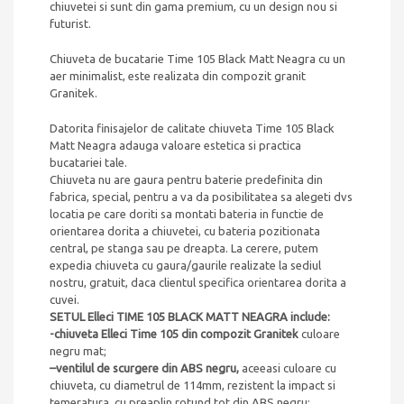
chiuvetei si sunt din gama premium, cu un design nou si
futurist.
Chiuveta de bucatarie Time 105 Black Matt Neagra cu un
aer minimalist, este realizata din compozit granit
Granitek
.
Datorita finisajelor de calitate chiuveta
Time 105 Black
Matt Neagra
adauga valoare estetica si practica
bucatariei tale.
Chiuveta nu are gaura pentru baterie predefinita din
fabrica, special, pentru a va da posibilitatea sa alegeti dvs
locatia pe care doriti sa montati bateria in functie de
orientarea dorita a chiuvetei, cu bateria pozitionata
central, pe stanga sau pe dreapta. La cerere, putem
expedia chiuveta cu gaura/gaurile realizate la sediul
nostru, gratuit, daca clientul specifica orientarea dorita a
cuvei.
SETUL
Elleci TIME 105 BLACK MATT NEAGRA include:
-chiuveta Elleci Time
105 din compozit Granitek
culoare
negru mat;
–
ventilul de scurgere din ABS negru,
aceeasi culoare cu
chiuveta, cu diametrul de 114mm, rezistent la impact si
temeratura, cu preaplin rotund tot din ABS negru;