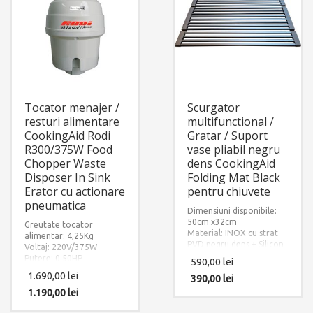
Tocator menajer /
Scurgator
resturi alimentare
multifunctional /
CookingAid Rodi
Gratar / Suport
R300/375W Food
vase pliabil negru
Chopper Waste
dens CookingAid
Disposer In Sink
Folding Mat Black
Erator cu actionare
pentru chiuvete
pneumatica
Dimensiuni disponibile:
50cm x32cm
Greutate tocator
Material: INOX cu strat
alimentar: 4,25Kg
PVD negru dens + Silicon
Voltaj: 220V/375W
negru aderent pe margini
Putere: 0.50HP
590,00
lei
Sistem de tocare din otel
1.690,00
lei
390,00
lei
inoxidabil
1.190,00
lei