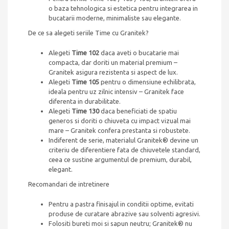
o baza tehnologica si estetica pentru integrarea in
bucatarii moderne, minimaliste sau elegante.
De ce sa alegeti seriile Time cu Granitek?
Alegeti
Time 102
daca aveti o bucatarie mai
compacta, dar doriti un material premium –
Granitek asigura rezistenta si aspect de lux.
Alegeti
Time 105
pentru o dimensiune echilibrata,
ideala pentru uz zilnic intensiv – Granitek face
diferenta in durabilitate.
Alegeti
Time 130
daca beneficiati de spatiu
generos si doriti o chiuveta cu impact vizual mai
mare – Granitek confera prestanta si robustete.
Indiferent de serie, materialul Granitek® devine un
criteriu de diferentiere fata de chiuvetele standard,
ceea ce sustine argumentul de premium, durabil,
elegant.
Recomandari de intretinere
Pentru a pastra finisajul in conditii optime, evitati
produse de curatare abrazive sau solventi agresivi.
Folositi bureti moi si sapun neutru; Granitek® nu