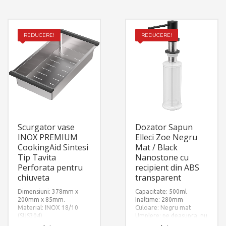
REDUCERE!
REDUCERE!
Scurgator vase
Dozator Sapun
INOX PREMIUM
Elleci Zoe Negru
CookingAid Sintesi
Mat / Black
Tip Tavita
Nanostone cu
Perforata pentru
recipient din ABS
chiuveta
transparent
Dimensiuni: 378mm x
Capacitate: 500ml
200mm x 85mm.
Inaltime: 280mm
Material: INOX 18/10
Culoare: Negru mat
(SUS304)
Umplere: pe deasupra, nu
necesita interventie sub