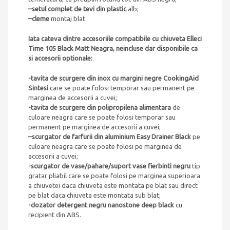
–
setul complet de tevi din plastic
alb;
–
cleme
montaj blat.
Iata cateva dintre accesoriile compatibile cu chiuveta Elleci
Time 105 Black Matt Neagra
,
neincluse dar disponibile ca
si accesorii optionale:
-tavita de scurgere din inox cu margini negre CookingAid
Sintesi
care se poate folosi temporar sau permanent pe
marginea de accesorii a cuvei;
-tavita de scurgere din polipropilena alimentara
de
culoare neagra care se poate folosi temporar sau
permanent pe marginea de accesorii a cuvei;
–
scurgator de farfurii din aluminium Easy Drainer Black
pe
culoare neagra care se poate folosi pe marginea de
accesorii a cuvei;
-scurgator de vase/pahare/suport vase fierbinti negru
tip
gratar pliabil care se poate folosi pe marginea superioara
a chiuvetei daca chiuveta este montata pe blat sau direct
pe blat daca chiuveta este montata sub blat;
-dozator detergent negru nanostone deep black
cu
recipient din ABS.