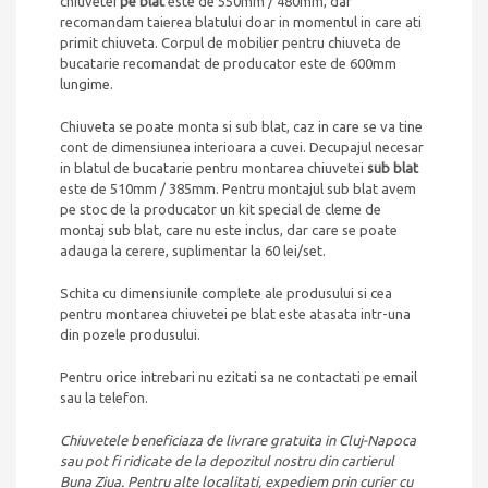
chiuvetei
pe blat
este de 550mm / 480mm, dar
recomandam taierea blatului doar in momentul in care ati
primit chiuveta. Corpul de mobilier pentru chiuveta de
bucatarie recomandat de producator este de 600mm
lungime.
Chiuveta se poate monta si sub blat, caz in care se va tine
cont de dimensiunea interioara a cuvei. Decupajul necesar
in blatul de bucatarie pentru montarea chiuvetei
sub blat
este de 510mm / 385mm. Pentru montajul sub blat avem
pe stoc de la producator un kit special de cleme de
montaj sub blat, care nu este inclus, dar care se poate
adauga la cerere, suplimentar la 60 lei/set.
Schita cu dimensiunile complete ale produsului si cea
pentru montarea chiuvetei pe blat este atasata intr-una
din pozele produsului.
Pentru orice intrebari nu ezitati sa ne contactati pe email
sau la telefon.
Chiuvetele beneficiaza de livrare gratuita in Cluj-Napoca
sau pot fi ridicate de la depozitul nostru din cartierul
Buna Ziua. Pentru alte localitati, expediem prin curier cu