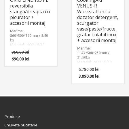
reversibila
VENUS-R
stanga/dreapta cu
Workstation cu
picurator +
dozator detergent,
accesorii montaj
scurgator
vase/paste/fructe,
Marime:
gratar rulabil inox
860*500*160mm / 5.40
+ accesorii montaj
kg
Material: INOX 18/10
Marime:
(SUS304)
850,00
lei
1143*508*230mm /
Componente:
21.50kg
Okio Line 103
690,00
lei
CookingAid
Material: INOX 18/10
PL
reversibila
(SUS304)
stanga/dreapta cu
5.780,00
lei
Componente: Chiuveta
picurator. Include: pachet
Venus-R Workstation cu 3
3.090,00
lei
complet accesorii
accesorii: dozator
montaj.
detergent + gratar rulabil
inox + scurgator tavita
inox perforat. Include:
pachet complet accesorii
montaj.
Produse
Chiuvete bucatarie