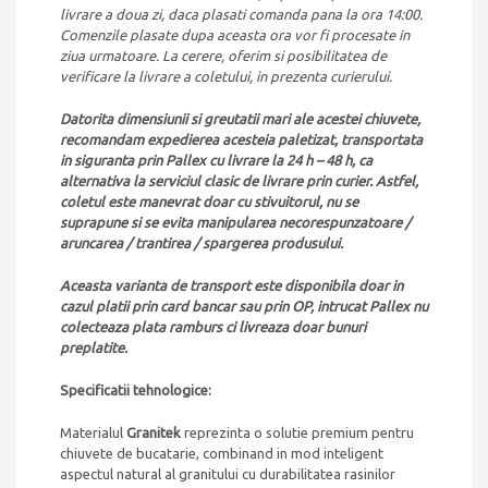
livrare a doua zi, daca plasati comanda pana la ora 14:00.
Comenzile plasate dupa aceasta ora vor fi procesate in
ziua urmatoare. La cerere, oferim si posibilitatea de
verificare la livrare a coletului, in prezenta curierului.
Datorita dimensiunii si greutatii mari ale acestei chiuvete,
recomandam expedierea acesteia paletizat, transportata
in siguranta prin Pallex cu livrare la 24 h – 48 h, ca
alternativa la serviciul clasic de livrare prin curier. Astfel,
coletul este manevrat doar cu stivuitorul, nu se
suprapune si se evita manipularea necorespunzatoare /
aruncarea / trantirea / spargerea produsului.
Aceasta varianta de transport este disponibila doar in
cazul platii prin card bancar sau prin OP, intrucat Pallex nu
colecteaza plata ramburs ci livreaza doar bunuri
preplatite.
Specificatii tehnologice:
Materialul
Granitek
reprezinta o solutie premium pentru
chiuvete de bucatarie, combinand in mod inteligent
aspectul natural al granitului cu durabilitatea rasinilor