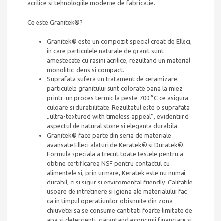
acrilice si tehnologiile moderne de fabricatie.
Ce este Granitek®?
Granitek® este un compozit special creat de Elleci,
in care particulele naturale de granit sunt
amestecate cu rasini acrilice, rezultand un material
monolitic, dens si compact.
Suprafata sufera un tratament de ceramizare:
particulele granitului sunt colorate pana la miez
printr-un proces termic la peste 700 °C ce asigura
culoare si durabilitate. Rezultatul este o suprafata
„ultra-textured with timeless appeal”, evidentiind
aspectul de natural stone si eleganta durabila.
Granitek® face parte din seria de materiale
avansate Elleci alaturi de Keratek® si Duratek®.
Formula speciala a trecut toate testele pentru a
obtine certificarea NSF pentru contactul cu
alimentele si, prin urmare, Keratek este nu numai
durabil, ci si sigur si enviromental friendly. Calitatile
usoare de intretinere si igiena ale materialului fac
ca in timpul operatiunilor obisnuite din zona
chiuvetei sa se consume cantitati foarte limitate de
apa si detergenti, garantand economii financiare si