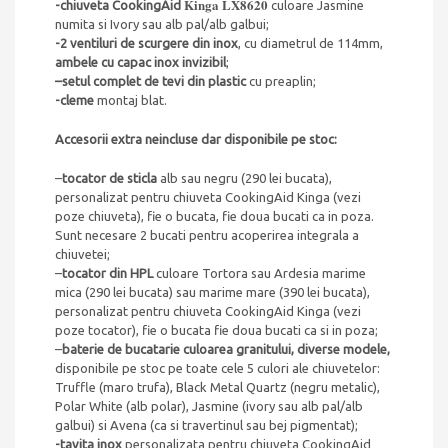
Kinga LX8620
-chiuveta CookingAid
culoare Jasmine
numita si Ivory sau alb pal/alb galbui;
-2 ventiluri de scurgere din inox
, cu diametrul de 114mm,
ambele cu capac inox invizibil
;
–
setul complet de tevi din plastic
cu preaplin;
-cleme
montaj blat.
Accesorii extra neincluse dar disponibile pe stoc:
–
tocator de sticla
alb sau negru (290 lei bucata),
personalizat pentru chiuveta CookingAid Kinga (vezi
poze chiuveta), fie o bucata, fie doua bucati ca in poza.
Sunt necesare 2 bucati pentru acoperirea integrala a
chiuvetei;
–
tocator din HPL
culoare Tortora sau Ardesia marime
mica (290 lei bucata) sau marime mare (390 lei bucata),
personalizat pentru chiuveta CookingAid Kinga (vezi
poze tocator), fie o bucata fie doua bucati ca si in poza;
–
baterie de bucatarie culoarea granitului, diverse modele,
disponibile pe stoc pe toate cele 5 culori ale chiuvetelor:
Truffle (maro trufa), Black Metal Quartz (negru metalic),
Polar White (alb polar), Jasmine (ivory sau alb pal/alb
galbui) si Avena (ca si travertinul sau bej pigmentat);
-tavita inox
personalizata pentru chiuveta CookingAid