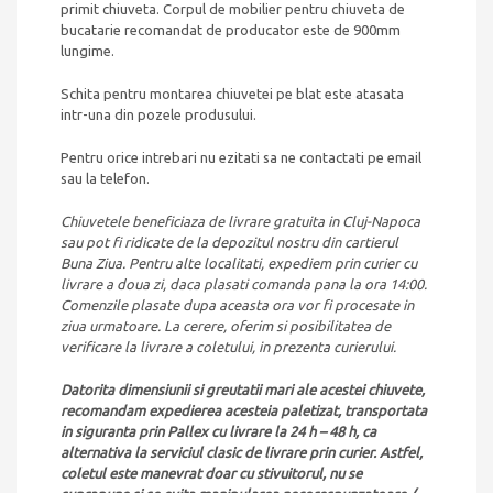
primit chiuveta. Corpul de mobilier pentru chiuveta de
bucatarie recomandat de producator este de 900mm
lungime.
Schita pentru montarea chiuvetei pe blat este atasata
intr-una din pozele produsului.
Pentru orice intrebari nu ezitati sa ne contactati pe email
sau la telefon.
Chiuvetele beneficiaza de livrare gratuita in Cluj-Napoca
sau pot fi ridicate de la depozitul nostru din cartierul
Buna Ziua. Pentru alte localitati, expediem prin curier cu
livrare a doua zi, daca plasati comanda pana la ora 14:00.
Comenzile plasate dupa aceasta ora vor fi procesate in
ziua urmatoare. La cerere, oferim si posibilitatea de
verificare la livrare a coletului, in prezenta curierului.
Datorita dimensiunii si greutatii mari ale acestei chiuvete,
recomandam expedierea acesteia paletizat, transportata
in siguranta prin Pallex cu livrare la 24 h – 48 h, ca
alternativa la serviciul clasic de livrare prin curier. Astfel,
coletul este manevrat doar cu stivuitorul, nu se