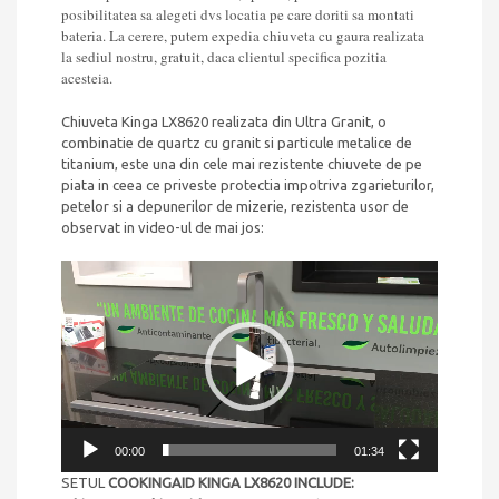
posibilitatea sa alegeti dvs locatia pe care doriti sa montati
bateria. La cerere, putem expedia chiuveta cu gaura realizata
la sediul nostru, gratuit, daca clientul specifica pozitia
acesteia.
Chiuveta Kinga LX8620 realizata din Ultra Granit, o
combinatie de quartz cu granit si particule metalice de
titanium, este una din cele mai rezistente chiuvete de pe
piata in ceea ce priveste protectia impotriva zgarieturilor,
petelor si a depunerilor de mizerie, rezistenta usor de
observat in video-ul de mai jos:
Player
video
00:00
01:34
SETUL
COOKINGAID KINGA LX8620 INCLUDE: