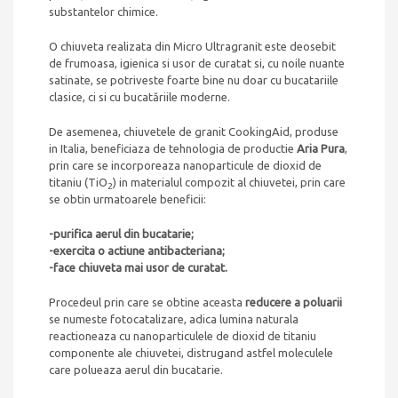
substantelor chimice.
O chiuveta realizata din Micro Ultragranit este deosebit
de frumoasa, igienica si usor de curatat si, cu noile nuante
satinate, se potriveste foarte bine nu doar cu bucatariile
clasice, ci si cu bucatăriile moderne.
De asemenea, chiuvetele de granit CookingAid, produse
in Italia, beneficiaza de tehnologia de productie
Aria Pura
,
prin care se incorporeaza nanoparticule de dioxid de
titaniu (TiO
) in materialul compozit al chiuvetei, prin care
2
se obtin urmatoarele beneficii:
-purifica aerul din bucatarie;
-exercita o actiune antibacteriana;
-face chiuveta mai usor de curatat.
Procedeul prin care se obtine aceasta
reducere a poluarii
se numeste fotocatalizare, adica lumina naturala
reactioneaza cu nanoparticulele de dioxid de titaniu
componente ale chiuvetei, distrugand astfel moleculele
care polueaza aerul din bucatarie.