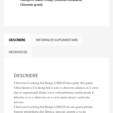
2
Chiuvete granit
cuve
CookingAid
Kinga
LX8620
Alba
Galbui
/
DESCRIERE
INFORMAȚII SUPLIMENTARE
Jasmine
+
accesorii
RECENZII (0)
montaj
DESCRIERE
Chiuveta CookingAid Kinga LX8620 face parte din gama
Ultra Granit a CookingAid si este o chiuveta adanca cu 2 cuve
dar cu separatorul dintre cuve coborat/retras asadar poate fi
folosita si ca o chiuveta cu o cuva mare atunci cand este
nevoie.
Chiuveta CookingAid Kinga LX8620 nu are gaura pentru
baterie predefinita din fabrica, special, pentru a va da