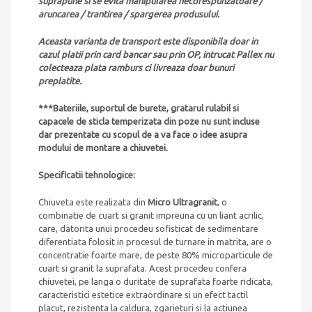
suprapune si se evita manipularea necorespunzatoare /
aruncarea / trantirea / spargerea produsului.
Aceasta varianta de transport este disponibila doar in
cazul platii prin card bancar sau prin OP, intrucat Pallex nu
colecteaza plata ramburs ci livreaza doar bunuri
preplatite.
***Bateriile, suportul de burete, gratarul rulabil si
capacele de sticla temperizata din poze nu sunt incluse
dar prezentate cu scopul de a va face o idee asupra
modului de montare a chiuvetei.
Specificatii tehnologice:
Chiuveta este realizata din
Micro Ultragranit
, o
combinatie de cuart si granit impreuna cu un liant acrilic,
care, datorita unui procedeu sofisticat de sedimentare
diferentiata folosit in procesul de turnare in matrita, are o
concentratie foarte mare, de peste 80% microparticule de
cuart si granit la suprafata. Acest procedeu confera
chiuvetei, pe langa o duritate de suprafata foarte ridicata,
caracteristici estetice extraordinare si un efect tactil
placut, rezistenta la caldura, zgarieturi si la actiunea