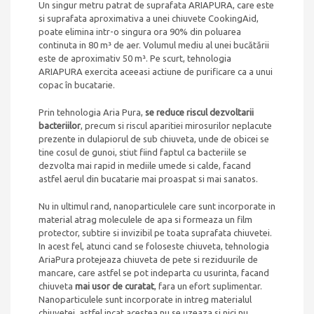
Un singur metru patrat de suprafata ARIAPURA, care este
si suprafata aproximativa a unei chiuvete CookingAid,
poate elimina intr-o singura ora 90% din poluarea
continuta in 80 m³ de aer. Volumul mediu al unei bucătării
este de aproximativ 50 m³. Pe scurt, tehnologia
ARIAPURA exercita aceeasi actiune de purificare ca a unui
copac în bucatarie.
Prin tehnologia Aria Pura,
se reduce riscul dezvoltarii
bacteriilor
, precum si riscul aparitiei mirosurilor neplacute
prezente in dulapiorul de sub chiuveta, unde de obicei se
tine cosul de gunoi, stiut fiind faptul ca bacteriile se
dezvolta mai rapid in mediile umede si calde, facand
astfel aerul din bucatarie mai proaspat si mai sanatos.
Nu in ultimul rand, nanoparticulele care sunt incorporate in
material atrag moleculele de apa si formeaza un film
protector, subtire si invizibil pe toata suprafata chiuvetei.
In acest fel, atunci cand se foloseste chiuveta, tehnologia
AriaPura protejeaza chiuveta de pete si reziduurile de
mancare, care astfel se pot indeparta cu usurinta, facand
chiuveta
mai usor de curatat
, fara un efort suplimentar.
Nanoparticulele sunt incorporate in intreg materialul
chiuvetei, astfel incat acestea nu se uzeaza si nici nu