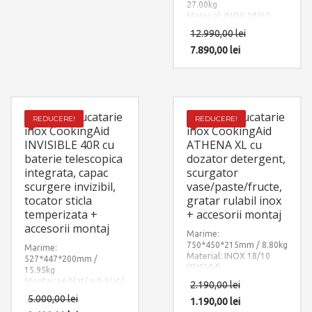
27.00kg
montaj.
Material: INOX 18/10
(SUS304)
12.990,00
lei
Componente: Chiuveta
Infinity Topmount
7.890,00
lei
Workstation cu 5
accesorii: dozator sapun
inox + tavita
vase/paste/fructe +
scurgator plat inox+
Chiuveta bucatarie
Chiuveta bucatarie
gratar rulabil inox +
REDUCERE!
REDUCERE!
tocator lemn Sapele.
inox CookingAid
inox CookingAid
Include: pachet complet
INVISIBLE 40R cu
ATHENA XL cu
accesorii montaj.
baterie telescopica
dozator detergent,
integrata, capac
scurgator
scurgere invizibil,
vase/paste/fructe,
tocator sticla
gratar rulabil inox
temperizata +
+ accesorii montaj
accesorii montaj
Marime:
750*450*215mm / 8.80kg
Marime:
Material: INOX 18/10
527*447*200mm /
(SUS304)
15.95kg
Componente: Chiuveta
Montaj: pe blat/ sub blat/
2.190,00
lei
Athena XL cu 3 accesorii:
la nivelul blatului
5.000,00
lei
dozator detergent +
1.190,00
lei
Material: INOX 18/10
gratar rulabil inox +