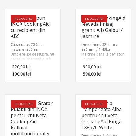
calda/rece si 1 x sistem
fixare pe chiuveta sau pe
blat.
Dozator Sapun
Baterie CookingAid
REDUCERE!
REDUCERE!
INOX CookingAid
Nevada finisaj
cu recipient din
granit Alb Galbui /
ABS
Jasmine
Capacitate: 280ml
Dimensiuni: 321mm x
Inaltime: 250mm
225mm / 1.48kg
Umplere: pe deasupra, nu
Inaltime pana la perlator:
necesita interventie sub
244mm.
chiuveta dupa instalare
Finisaj: Ultra Granit IVORY
220,00
lei
990,00
lei
– JASMINE
190,00
lei
Accesorii instalare
590,00
lei
incluse: 2 x furtun
alimentare apa
calda/rece si 1 x sistem
fixare pe chiuveta sau pe
blat.
Scurgator / Gratar
Tocator sticla
REDUCERE!
REDUCERE!
Rulabil din INOX
Temperizata Alba
pentru chiuveta
pentru chiuveta
CookingAid
CookingAid Kinga
Rollmat
LX8620 White
multifunctional 5
Dimensiuni: 410mm x