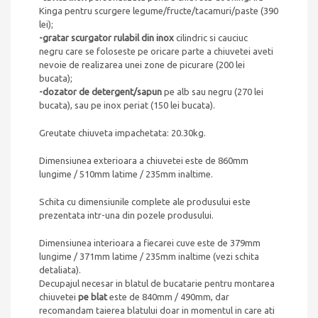
Kinga pentru scurgere legume/fructe/tacamuri/paste (390
lei);
-gratar scurgator rulabil din inox
cilindric si cauciuc
negru care se foloseste pe oricare parte a chiuvetei aveti
nevoie de realizarea unei zone de picurare (200 lei
bucata);
-dozator de detergent/sapun
pe alb sau negru (270 lei
bucata), sau pe inox periat (150 lei bucata).
Greutate chiuveta impachetata: 20.30kg.
Dimensiunea exterioara a chiuvetei este de 860mm
lungime / 510mm latime / 235mm inaltime.
Schita cu dimensiunile complete ale produsului este
prezentata intr-una din pozele produsului.
Dimensiunea interioara a fiecarei cuve este de 379mm
lungime / 371mm latime / 235mm inaltime (vezi schita
detaliata).
Decupajul necesar in blatul de bucatarie pentru montarea
chiuvetei
pe blat
este de 840mm / 490mm, dar
recomandam taierea blatului doar in momentul in care ati