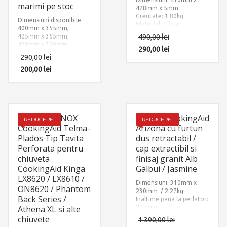
marimi pe stoc
428mm x 5mm
Greutate: 1.80kg
Dimensiuni disponibile:
Material: Sticla
400mm x 355mm,
Temperizata Alba
425mm x 355mm,
490,00
lei
430mm x 320mm,
290,00
lei
440mm x 355mm,
290,00
lei
500mm x 355mm
Material: INOX + Silicon
200,00
lei
negru aderent
Scurgator INOX
Baterie CookingAid
REDUCERE!
REDUCERE!
CookingAid Telma-
Arizona cu furtun
Plados Tip Tavita
dus retractabil /
Perforata pentru
cap extractibil si
chiuveta
finisaj granit Alb
CookingAid Kinga
Galbui / Jasmine
LX8620 / LX8610 /
Dimensiuni: 310mm x
ON8620 / Phantom
230mm / 2.27kg
Back Series /
Inaltime pana la perlator:
Athena XL si alte
275mm.
Lungime maxima
chiuvete
1.390,00
lei
extindere furtun dus de la