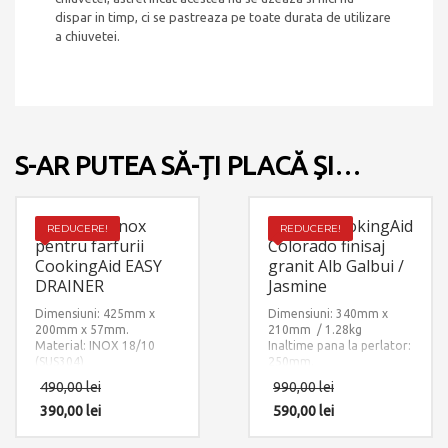
dispar in timp, ci se pastreaza pe toate durata de utilizare
a chiuvetei.
S-AR PUTEA SĂ-ȚI PLACĂ ȘI…
Scurgator inox
Baterie CookingAid
REDUCERE!
REDUCERE!
pentru farfurii
Colorado finisaj
CookingAid EASY
granit Alb Galbui /
DRAINER
Jasmine
Dimensiuni: 425mm x
Dimensiuni: 340mm x
200mm x 57mm.
210mm / 1.28kg
Material: INOX 18/10
Inaltime pana la perlator:
(SUS304)
250mm.
Finisaj: Ultra Granit IVORY
490,00
lei
990,00
lei
– JASMINE
390,00
lei
Accesorii instalare
590,00
lei
incluse: 2 x furtun
alimentare apa