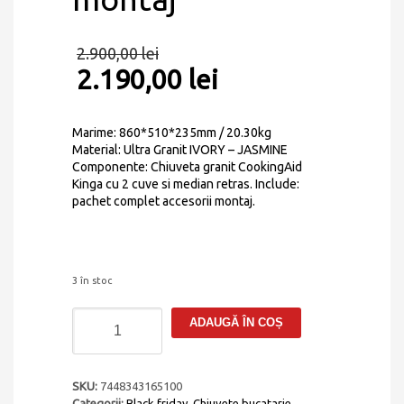
2.900,00
lei
2.190,00
lei
Marime: 860*510*235mm / 20.30kg
Material: Ultra Granit IVORY – JASMINE
Componente: Chiuveta granit CookingAid
Kinga cu 2 cuve si median retras. Include:
pachet complet accesorii montaj.
3 în stoc
Cantitate
ADAUGĂ ÎN COȘ
Chiuveta
bucatarie
granit
dubla
SKU:
7448343165100
cu
Categorii:
Black friday
,
Chiuvete bucatarie
,