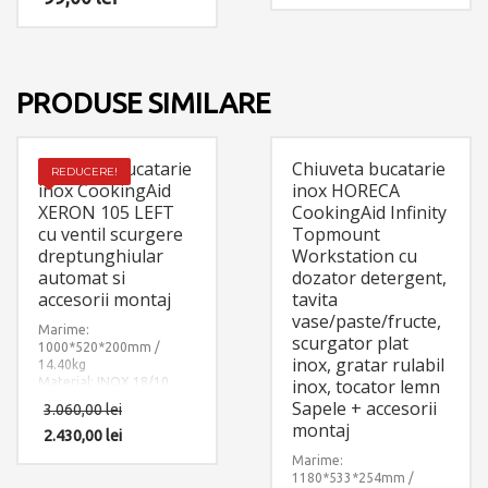
– JASMINE
Accesorii instalare
incluse: 2 x furtun
alimentare apa
calda/rece si 1 x sistem
PRODUSE SIMILARE
fixare pe chiuveta sau pe
blat.
Chiuveta bucatarie
Chiuveta bucatarie
REDUCERE!
inox CookingAid
inox HORECA
XERON 105 LEFT
CookingAid Infinity
cu ventil scurgere
Topmount
dreptunghiular
Workstation cu
automat si
dozator detergent,
accesorii montaj
tavita
vase/paste/fructe,
Marime:
scurgator plat
1000*520*200mm /
inox, gratar rulabil
14.40kg
Material: INOX 18/10
inox, tocator lemn
(SUS304)
Sapele + accesorii
3.060,00
lei
Componente: Chiuveta
montaj
Xeron 105 Left
2.430,00
lei
cu ventil
scurgere dreptunghiular
Marime:
automat. Include: pachet
1180*533*254mm /
complet accesorii