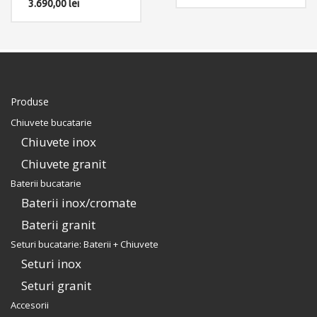
(SUS304)
3.690,00
lei
scurgator tavita inox
Componente: Bateria
perforat. Include: pachet
Box QS3000 + Chiuveta
complet accesorii
Invisible 40R cu capac
montaj.
scurgere invizibila si
tocator sticla
temperizata. Include:
pachet complet accesorii
montaj.
Produse
Chiuvete bucatarie
Chiuvete inox
Chiuvete granit
Baterii bucatarie
Baterii inox/cromate
Baterii granit
Seturi bucatarie: Baterii + Chiuvete
Seturi inox
Seturi granit
Accesorii