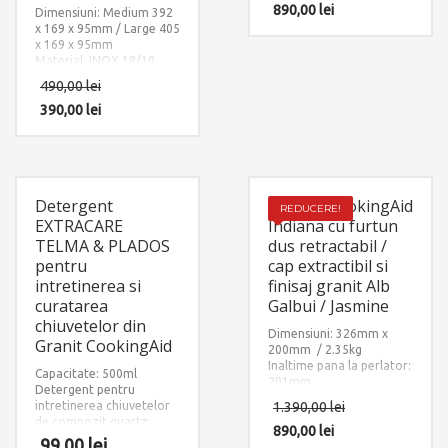
varful bateriei: 600mm.
890,00
lei
Dimensiuni: Medium 392
Finisaj: Ultra Granit IVORY
x 169 x 95mm / Large 405
– JASMINE
x 169 x 95mm
Accesorii instalare
Material: INOX 18/10
incluse: 2 x furtun
(SUS304)
490,00
lei
alimentare apa
calda/rece si 1 x sistem
390,00
lei
fixare pe chiuveta sau pe
blat.
Detergent
Baterie CookingAid
REDUCERE!
EXTRACARE
Indiana cu furtun
TELMA & PLADOS
dus retractabil /
pentru
cap extractibil si
intretinerea si
finisaj granit Alb
curatarea
Galbui / Jasmine
chiuvetelor din
Dimensiuni: 326mm x
Granit CookingAid
200mm / 2.35kg
Inaltime pana la perlator:
Capacitate: 500ml
201mm.
Detergent pentru
Lungime maxima
intretinerea chiuvetelor
1.390,00
lei
extindere furtun dus de la
de compozit quartz
varful bateriei: 600mm.
890,00
lei
granit
99,00
lei
Finisaj: Ultra Granit IVORY