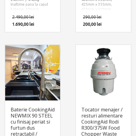
Inaltime pana la capul
425mm x 355mm,
bateriei: 306mm.
430mm x 320mm,
Accesorii instalare
440mm x 355mm,
2.490,00
lei
290,00
lei
incluse: 2 x furtun
500mm x 355mm
alimentare apa
1.690,00
lei
Material: INOX + Silicon
200,00
lei
calda/rece si 1 x sistem
negru aderent
fixare pe chiuveta sau pe
blat.
Baterie CookingAid
Tocator menajer /
NEWMIX 90 STEEL
resturi alimentare
cu finisaj periat si
CookingAid Rodi
furtun dus
R300/375W Food
retractabil /
Chopper Waste