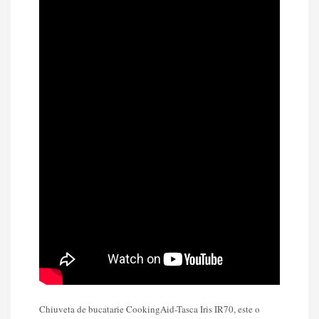
Chiuveta de bucatarie CookingAid-Tasca Iris IR70, este o