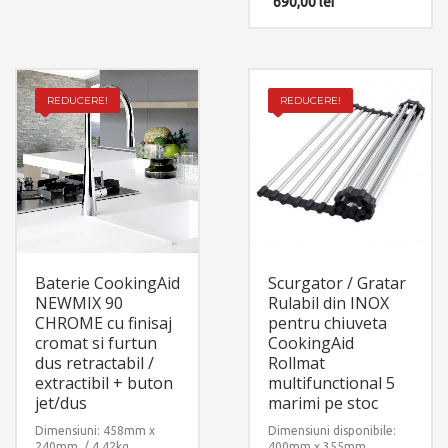
690,00
lei
REDUCERE!
REDUCERE!
Baterie CookingAid
Scurgator / Gratar
NEWMIX 90
Rulabil din INOX
CHROME cu finisaj
pentru chiuveta
cromat si furtun
CookingAid
dus retractabil /
Rollmat
extractibil + buton
multifunctional 5
jet/dus
marimi pe stoc
Dimensiuni: 458mm x
Dimensiuni disponibile:
240mm / 4.42kg
400mm x 355mm,