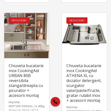
reversibila
automat. Include: pachet
stanga/dreapta cu
complet accesorii
picurator. Include: pachet
montaj.
complet accesorii
montaj.
REDUCERE!
REDUCERE!
Chiuveta bucatarie
Chiuveta bucatarie
inox CookingAid
inox CookingAid
URBAN 80B
ATHENA XL cu
reversibila
dozator detergent,
stanga/dreapta cu
scurgator
picurator +
vase/paste/fructe,
accesorii montaj
gratar rulabil inox
+ accesorii montaj
Marime:
800*500*200mm / 6.40kg
Marime:
Material: INOX 18/10