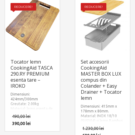
REDUCERE!
REDUCERE!
Tocator lemn
Set accesorii
CookingAid TASCA
CookingAid
290.RY PREMIUM
MASTER BOX LUX
esenta tare –
compus din
IROKO
Colander + Easy
Drainer + Tocator
Dimensiuni:
lemn
424mm/300mm
Greutate: 2.00kg
Dimensiuni: 415mm x
Material: lemn esenta de
178mm x 80mm.
Iroko
490,00
lei
Material: INOX 18/10
(SUS304) si lemn Bambus
390,00
lei
1.230,00
lei