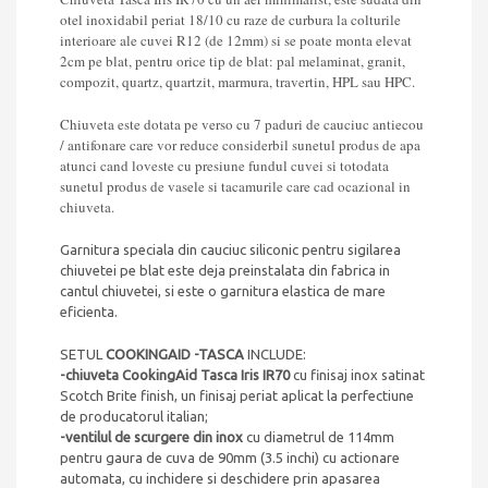
otel inoxidabil periat 18/10 cu raze de curbura la colturile
interioare ale cuvei R12 (de 12mm) si se poate monta elevat
2cm pe blat, pentru orice tip de blat: pal melaminat, granit,
compozit, quartz, quartzit, marmura, travertin, HPL sau HPC.
Chiuveta este dotata pe verso cu 7 paduri de cauciuc antiecou
/ antifonare care vor reduce considerbil sunetul produs de apa
atunci cand loveste cu presiune fundul cuvei si totodata
sunetul produs de vasele si tacamurile care cad ocazional in
chiuveta.
Garnitura speciala din cauciuc siliconic pentru sigilarea
chiuvetei pe blat este deja preinstalata din fabrica in
cantul chiuvetei, si este o garnitura elastica de mare
eficienta.
SETUL
COOKINGAID -TASCA
INCLUDE:
-chiuveta CookingAid Tasca Iris IR70
cu finisaj inox satinat
Scotch Brite finish, un finisaj periat aplicat la perfectiune
de producatorul italian;
-ventilul de scurgere din inox
cu diametrul de 114mm
pentru gaura de cuva de 90mm (3.5 inchi) cu actionare
automata, cu inchidere si deschidere prin apasarea