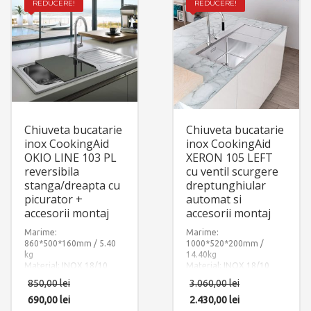
REDUCERE!
REDUCERE!
Chiuveta bucatarie
Chiuveta bucatarie
inox CookingAid
inox CookingAid
OKIO LINE 103 PL
XERON 105 LEFT
reversibila
cu ventil scurgere
stanga/dreapta cu
dreptunghiular
picurator +
automat si
accesorii montaj
accesorii montaj
Marime:
Marime:
860*500*160mm / 5.40
1000*520*200mm /
kg
14.40kg
Material: INOX 18/10
Material: INOX 18/10
(SUS304)
(SUS304)
850,00
lei
3.060,00
lei
Componente:
Componente: Chiuveta
Okio Line 103
Xeron 105 Left
690,00
lei
2.430,00
lei
CookingAid
cu ventil
PL
scurgere dreptunghiular