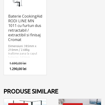
Baterie CookingAid
RODI LINE MN
1011 cu furtun dus
retractabil /
extractibil si finisaj
Cromat
Dimensiuni: 385mm x
210mm / 2.68kg
Inaltime pana la capul
bateriei: 165mm.
Finisaj: Crom.
1.690,00
lei
Accesorii instalare
incluse: 2 x furtun
1.290,00
lei
alimentare apa
calda/rece si 1 x
contragreutate furtun
dus.
PRODUSE SIMILARE