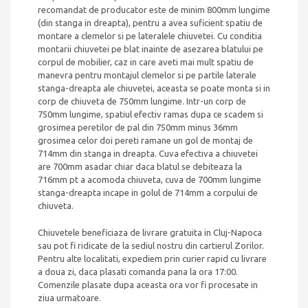
recomandat de producator este de minim 800mm lungime
(din stanga in dreapta), pentru a avea suficient spatiu de
montare a clemelor si pe lateralele chiuvetei. Cu conditia
montarii chiuvetei pe blat inainte de asezarea blatului pe
corpul de mobilier, caz in care aveti mai mult spatiu de
manevra pentru montajul clemelor si pe partile laterale
stanga-dreapta ale chiuvetei, aceasta se poate monta si in
corp de chiuveta de 750mm lungime. Intr-un corp de
750mm lungime, spatiul efectiv ramas dupa ce scadem si
grosimea peretilor de pal din 750mm minus 36mm
grosimea celor doi pereti ramane un gol de montaj de
714mm din stanga in dreapta. Cuva efectiva a chiuvetei
are 700mm asadar chiar daca blatul se debiteaza la
716mm pt a acomoda chiuveta, cuva de 700mm lungime
stanga-dreapta incape in golul de 714mm a corpului de
chiuveta.
Chiuvetele beneficiaza de livrare gratuita in Cluj-Napoca
sau pot fi ridicate de la sediul nostru din cartierul Zorilor.
Pentru alte localitati, expediem prin curier rapid cu livrare
a doua zi, daca plasati comanda pana la ora 17:00.
Comenzile plasate dupa aceasta ora vor fi procesate in
ziua urmatoare.