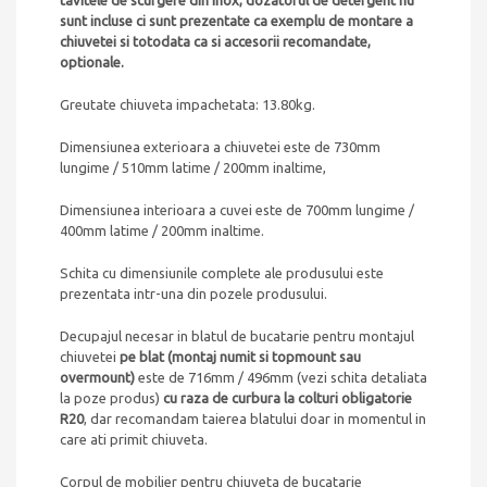
tavitele de scurgere din inox, dozatorul de detergent nu
sunt incluse ci sunt prezentate ca exemplu de montare a
chiuvetei si totodata ca si accesorii recomandate,
optionale.
Greutate chiuveta impachetata: 13.80kg.
Dimensiunea exterioara a chiuvetei este de 730mm
lungime / 510mm latime / 200mm inaltime,
Dimensiunea interioara a cuvei este de 700mm lungime /
400mm latime / 200mm inaltime.
Schita cu dimensiunile complete ale produsului este
prezentata intr-una din pozele produsului.
Decupajul necesar in blatul de bucatarie pentru montajul
chiuvetei
pe
blat
(montaj numit si topmount sau
overmount)
este de 716mm / 496mm (vezi schita detaliata
la poze produs)
cu raza de curbura la colturi obligatorie
R20
, dar recomandam taierea blatului doar in momentul in
care ati primit chiuveta.
Corpul de mobilier pentru chiuveta de bucatarie