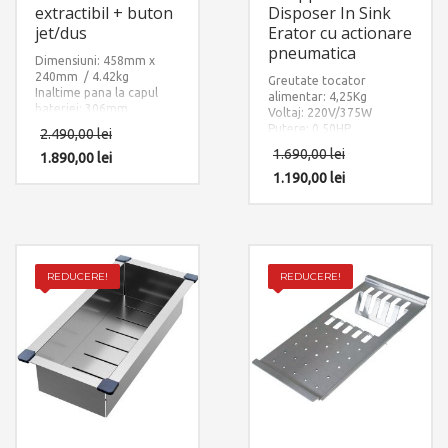
extractibil + buton
Disposer In Sink
jet/dus
Erator cu actionare
pneumatica
Dimensiuni: 458mm x
240mm / 4.42kg
Greutate tocator
Inaltime pana la capul
alimentar: 4,25Kg
bateriei: 306mm.
Voltaj: 220V/375W
Accesorii instalare
Putere: 0.50HP
2.490,00
lei
incluse: 2 x furtun
Sistem de tocare din otel
1.690,00
lei
alimentare apa
1.890,00
lei
inoxidabil
calda/rece si 1 x sistem
1.190,00
lei
fixare pe chiuveta sau pe
blat.
REDUCERE!
REDUCERE!