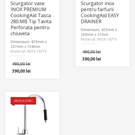
Scurgator vase
Scurgator inox
INOX PREMIUM
pentru farfurii
CookingAid Tasca
CookingAid EASY
280.MB Tip Tavita
DRAINER
Perforata pentru
Dimensiuni: 425mm x
chiuveta
200mm x 57mm.
Material: INOX 18/10
Dimensiuni: 439mm x
(SUS304)
207mm x 104mm.
Material: INOX 18/10
490,00
lei
(SUS304)
390,00
lei
490,00
lei
390,00
lei
REDUCERE!