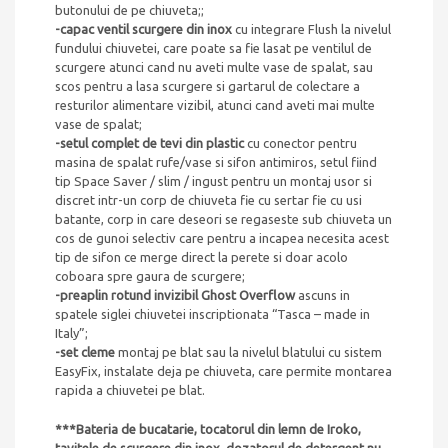
butonului de pe chiuveta;;
-capac ventil scurgere din inox
cu integrare Flush la nivelul
fundului chiuvetei, care poate sa fie lasat pe ventilul de
scurgere atunci cand nu aveti multe vase de spalat, sau
scos pentru a lasa scurgere si gartarul de colectare a
resturilor alimentare vizibil, atunci cand aveti mai multe
vase de spalat;
-setul complet de tevi din plastic
cu conector pentru
masina de spalat rufe/vase si sifon antimiros, setul fiind
tip Space Saver / slim / ingust pentru un montaj usor si
discret intr-un corp de chiuveta fie cu sertar fie cu usi
batante, corp in care deseori se regaseste sub chiuveta un
cos de gunoi selectiv care pentru a incapea necesita acest
tip de sifon ce merge direct la perete si doar acolo
coboara spre gaura de scurgere;
-preaplin rotund invizibil Ghost Overflow
ascuns in
spatele siglei chiuvetei inscriptionata “Tasca – made in
Italy”;
-set cleme
montaj pe blat sau la nivelul blatului cu sistem
EasyFix, instalate deja pe chiuveta, care permite montarea
rapida a chiuvetei pe blat.
***Bateria de bucatarie, tocatorul din lemn de Iroko,