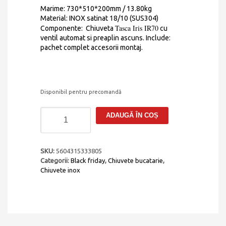
Marime: 730*510*200mm / 13.80kg
Material: INOX satinat 18/10 (SUS304)
Tasca Iris IR70
Componente: Chiuveta
cu
ventil automat si preaplin ascuns. Include:
pachet complet accesorii montaj.
Disponibil pentru precomandă
Cantitate
ADAUGĂ ÎN COȘ
Chiuveta
bucatarie
inox
CookingAid
SKU:
5604315333805
TASCA
Categorii:
Black friday
,
Chiuvete bucatarie
,
IRIS
Chiuvete inox
70
cu
montaj
pe
blat,