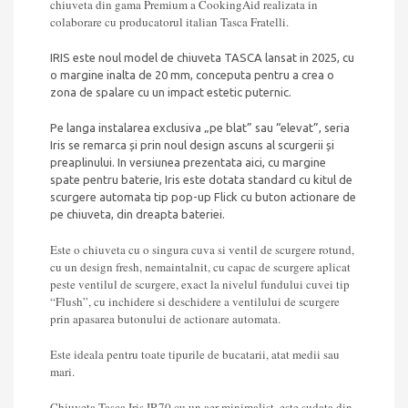
chiuveta din gama Premium a CookingAid realizata in
colaborare cu producatorul italian Tasca Fratelli.
IRIS este noul model de chiuveta TASCA lansat in 2025, cu
o margine inalta de 20 mm, conceputa pentru a crea o
zona de spalare cu un impact estetic puternic.
Pe langa instalarea exclusiva „pe blat” sau “elevat”, seria
Iris se remarca și prin noul design ascuns al scurgerii și
preaplinului. In versiunea prezentata aici, cu margine
spate pentru baterie, Iris este dotata standard cu kitul de
scurgere automata tip pop-up Flick cu buton actionare de
pe chiuveta, din dreapta bateriei.
Este o chiuveta cu o singura cuva si ventil de scurgere rotund,
cu un design fresh, nemaintalnit, cu capac de scurgere aplicat
peste ventilul de scurgere, exact la nivelul fundului cuvei tip
“Flush”, cu inchidere si deschidere a ventilului de scurgere
prin apasarea butonului de actionare automata.
Este ideala pentru toate tipurile de bucatarii, atat medii sau
mari.
Chiuveta Tasca Iris IR70 cu un aer minimalist, este sudata din