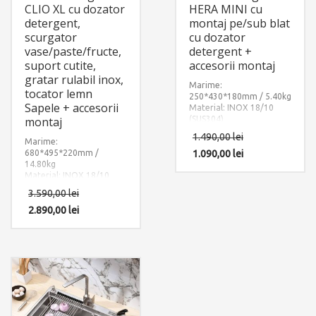
CLIO XL cu dozator
HERA MINI cu
detergent,
montaj pe/sub blat
scurgator
cu dozator
vase/paste/fructe,
detergent +
suport cutite,
accesorii montaj
gratar rulabil inox,
Marime:
tocator lemn
250*430*180mm / 5.40kg
Sapele + accesorii
Material: INOX 18/10
montaj
(SUS304)
Componente: Chiuveta
1.490,00
lei
Marime:
Hera Mini cu 1 accesoriu:
680*495*220mm /
dozator sapun INOX /
1.090,00
lei
14.80kg
ABS. Include: pachet
Material: INOX 18/10
complet accesorii
(SUS304)
montaj.
3.590,00
lei
Componente: Chiuveta
Clio XL cu 5 accesorii:
2.890,00
lei
suport cutite din INOX cu
recipient ABS + dozator
detergent + gratar rulabil
inox + scurgator tavita
inox perforat + tocator
lemn Sapele. Include:
pachet complet accesorii
montaj.