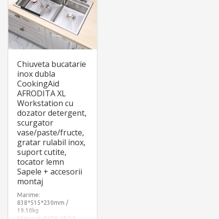
Chiuveta bucatarie
inox dubla
CookingAid
AFRODITA XL
Workstation cu
dozator detergent,
scurgator
vase/paste/fructe,
gratar rulabil inox,
suport cutite,
tocator lemn
Sapele + accesorii
montaj
Marime:
838*515*230mm /
19.10kg
Material: INOX 18/10