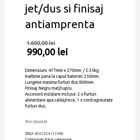
jet/dus si finisaj
antiamprenta
1.600,00
lei
990,00
lei
Dimensiuni: 477mm x 270mm / 2.35kg
Inaltime pana la capul bateriei: 250mm.
Lungime maxima furtun dus 600mm.
Finisaj: Negru mat/cupru.
Accesorii instalare incluse: 2 x furtun
alimentare apa calda/rece, 1 x contragreutate
furtun dus.
Stoc epuizat
SKU:
8032424123388
Categorie:
Fără categorie