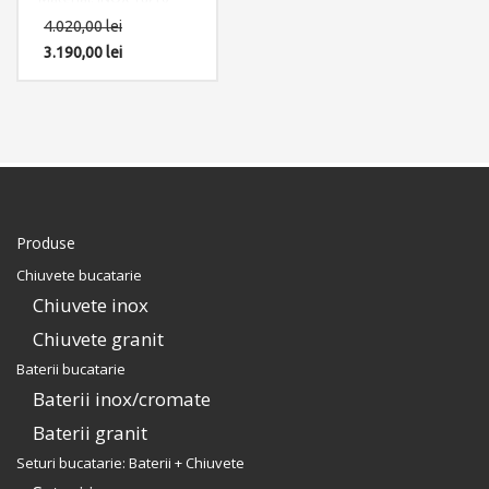
(SUS304)
4.020,00
lei
Componente: Chiuveta
Afrodita XL cu 5
3.190,00
lei
accesorii: suport cutite
din INOX cu recipient ABS
+ dozator detergent +
gratar rulabil inox +
scurgator tavita inox
perforat + tocator lemn
Sapele. Include: pachet
complet accesorii
montaj.
Produse
Chiuvete bucatarie
Chiuvete inox
Chiuvete granit
Baterii bucatarie
Baterii inox/cromate
Baterii granit
Seturi bucatarie: Baterii + Chiuvete